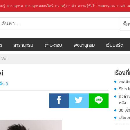
มรู้
สารานุกรม
สารานุกรมออนไลน์
ความรู้รอบตัว
ความรู้ทั่วไป
พจนานุกรม
เกมส์
เพ
ทั้
ีต
สารานุกรม
ถาม-ตอบ
พจนานุกรม
เว็บบอร์ด
ng Wei
i
เรื่องที
เทคนิค
ห็น 0
Shin 
นั่งอ
หลัง
30 เซ็
เลือก