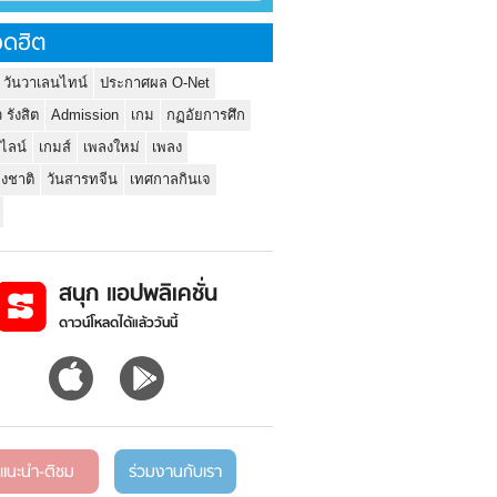
ดฮิต
 วันวาเลนไทน์
ประกาศผล O-Net
ว รังสิต
Admission
เกม
กฏอัยการศึก
นไลน์
เกมส์
เพลงใหม่
เพลง
่งชาติ
วันสารทจีน
เทศกาลกินเจ
สนุก แอปพลิเคชั่น
ดาวน์โหลดได้แล้ววันนี้
แนะนำ-ติชม
ร่วมงานกับเรา