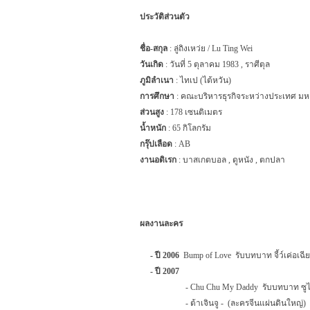
ประวัติส่วนตัว
ชื่อ-สกุล
: ลู่ถิงเหว่ย /
Lu Ting Wei
วันเกิด
: วันที่ 5 ตุลาคม 1983
,
ราศีตุล
ภูมิลำเนา
: ไทเป (ไต้หวัน)
การศึกษา
: คณะบริหารธุรกิจระหว่างประเทศ มห
ส่วนสูง
: 178 เซนติเมตร
น้ำหนัก
: 65 กิโลกรัม
กรุ๊ปเลือด
:
AB
งานอดิเรก
: บาสเกตบอล
,
ดูหนัง
,
ตกปลา
ผลงานละคร
- ปี 2006
Bump of Love
รับบทบาท จี้ว์เค่อเฉีย
- ปี 2007
-
Chu Chu My Daddy
รับบทบาท ซู
- ต้าเจินจู -
(ละครจีนแผ่นดินใหญ่)