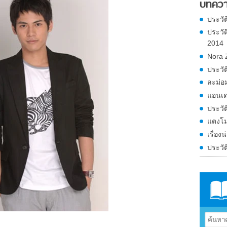
บทควา
ประวัติ
ประวั
2014
Nora 
ประวั
ละม่อม
แอนเด
ประวัต
แตงโม
เรื่อง
ประวั