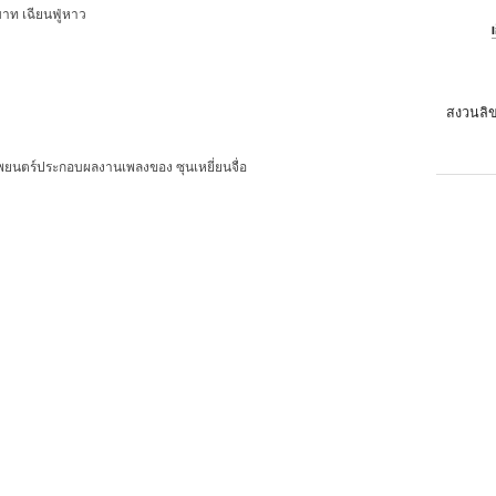
บาท เฉียนฟู่หาว
สงวนลิข
ยนตร์ประกอบผลงานเพลงของ ซุนเหยี่ยนจื่อ