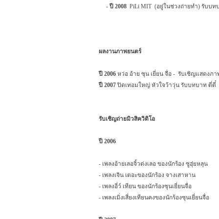
-
ปี 2008
PiLi MIT
(
อยู่ในช่วงถ่ายทำ) รับบท
ผลงานภาพยนตร์
ปี 2006
หว่อ อ้าย ซุน เยี่ยน จื่อ -
รับเชิญแสดงภาพ
ปี 2007
ปิดเทอมใหญ่ หัวใจว้าวุ่น รับบทบาท ตี่ตี๋
รับเชิญถ่ายมิวสิควิดิโอ
ปี 2006
- เพลงอ้ายเลอจิ้วต่งเลอ ของนักร้อง ซูฮุ่ยหลุน
- เพลงเจิน เตอะของนักร้อง จางเสาหาน
- เพลงอี่ว์ เทียน ของนักร้องซุนเยี่ยนจื่อ
- เพลงเมิ่งเสี่ยงเทียนคงของนักร้องซุนเยี่ยนจื่อ