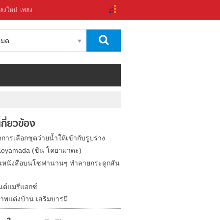
ลงใหม่
เพลง
งหมด
่เกี่ยวข้อง
การเลือกชุดว่ายน้ำให้เข้ากับรูปร่าง
Koyamada (ชิน โคยามาดะ)
่านหนังสือบนโซฟานานๆ ทำลายกระดูกสัน
นต์แมรีแอกซ์
ภาพแต่งบ้าน เสริมบารมี