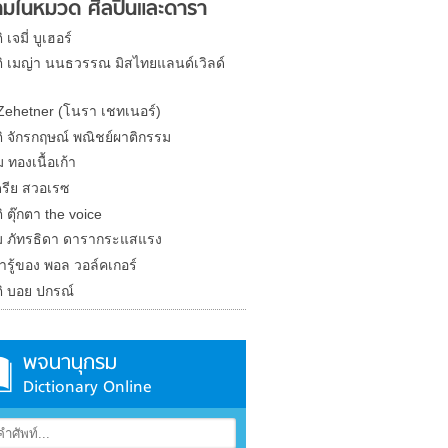
มในหมวด ศิลปินและดารา
 เจมี่ บูเฮอร์
ติ เมญ่า นนธวรรณ มิสไทยแลนด์เวิลด์
Zehetner (โนรา เชทเนอร์)
ติ จักรกฤษณ์ พณิชย์ผาติกรรม
 ทองเนื้อเก้า
รีย สวอเรซ
ิ ตุ๊กตา the voice
 ภัทรธิดา ดารากระแสแรง
น่ารู้ของ พอล วอล์คเกอร์
ติ บอย ปกรณ์
พจนานุกรม
Dictionary Online