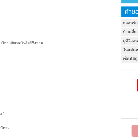
คำยอ
กลอนรัก
บ้านเดี่ย
ดูทีวีออ
าวิทยาลัยเทคโนโลยีชิงหยุน
วันแม่แห
เช็คพัสดุ
ง /
ไป๋หาว