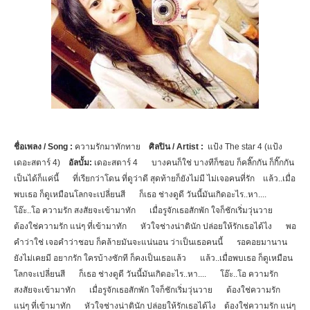
ชื่อเพลง /
Song :
ความรักมาทักทาย
ศิลปิน /
Artist :
แป้ง
The star 4 (แป้ง
เดอะสตาร์ 4)
อัลบั้ม:
เดอะสตาร์
4
บางคนก็ใช่ บางทีก็ชอบ ก็คลิ๊กกัน ก็กิ๊กกัน
เป็นได้ก็แค่นี้
ที่เรียกว่าโดน ที่ดูว่าดี สุดท้ายก็ยังไม่มี ไม่เจอคนที่รัก
แล้ว..เมื่อ
พบเธอ ก็ดูเหมือนโลกจะเปลี่ยนสี
ก็เธอ ช่างดูดี วันนี้มันเกิดอะไร..หา....
โอ๊ะ..โอ ความรัก สงสัยจะเข้ามาทัก
เมื่อรูจักเธอสักพัก ใจก็ชักเริ่มวุ่นวาย
ต้องใช่ความรัก แน่ๆ ที่เข้ามาทัก
หัวใจช่างน่าตินัก ปล่อยให้รักเธอได้ไง
พอ
คำว่าใช่ เจอคำว่าชอบ ก็คล้ายมันจะแน่นอน ว่าเป็นเธอคนนี้
รอคอยมานาน
ยังไม่เคยมี อยากรัก ใครบ้างซักที ก็คงเป็นเธอแล้ว
แล้ว..เมื่อพบเธอ ก็ดูเหมือน
โลกจะเปลี่ยนสี
ก็เธอ ช่างดูดี วันนี้มันเกิดอะไร..หา....
โอ๊ะ..โอ ความรัก
สงสัยจะเข้ามาทัก
เมื่อรูจักเธอสักพัก ใจก็ชักเริ่มวุ่นวาย
ต้องใช่ความรัก
แน่ๆ ที่เข้ามาทัก
หัวใจช่างน่าตินัก ปล่อยให้รักเธอได้ไง
ต้องใช่ความรัก แน่ๆ