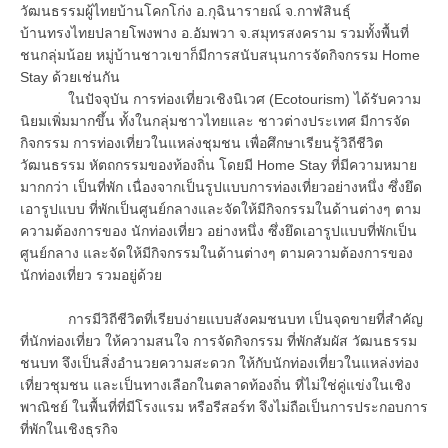
วัฒนธรรมผู้ไทยบ้านโคกโก่ง อ.กุฉินารายณ์ จ.กาฬสินธุ์
บ้านทรงไทยปลายโพงพาง อ.อัมพวา จ.สมุทรสงคราม รวมทั้งพื้นที่
ชนกลุ่มน้อย หมู่บ้านชาวเขาก็มีการสนับสนุนการจัดกิจกรรม Home
Stay ด้วยเช่นกัน
ในปัจจุบัน การท่องเที่ยวเชิงนิเวศ (Ecotourism) ได้รับความ
นิยมเพิ่มมากขึ้น ทั้งในกลุ่มชาวไทยและ ชาวต่างประเทศ มีการจัด
กิจกรรม การท่องเที่ยวในแหล่งชุมชน เพื่อศึกษาเรียนรู้วิถีชีวิต
วัฒนธรรม หัตถกรรมของท้องถิ่น โดยมี Home Stay ที่มีความหมาย
มากกว่า เป็นที่พัก เนื่องจากเป็นรูปแบบการท่องเที่ยวอย่างหนึ่ง ซึ่งยึด
เอารูปแบบ ที่พักเป็นศูนย์กลางและจัดให้มีกิจกรรมในด้านต่างๆ ตาม
ความต้องการของ นักท่องเที่ยว อย่างหนึ่ง ซึ่งยึดเอารูปแบบที่พักเป็น
ศูนย์กลาง และจัดให้มีกิจกรรมในด้านต่างๆ ตามความต้องการของ
นักท่องเที่ยว รวมอยู่ด้วย
การมีวิถีชีวิตที่เรียบง่ายแบบสังคมชนบท เป็นจุดขายที่สำคัญ
ที่นักท่องเที่ยว ให้ความสนใจ การจัดกิจกรรม ที่พักสัมผัส วัฒนธรรม
ชนบท จึงเป็นสิ่งอำนวยความสะดวก ให้กับนักท่องเที่ยวในแหล่งท่อง
เที่ยวชุมชน และเป็นทางเลือกในตลาดท้องถิ่น ที่ไม่ใช่คู่แข่งในเชิง
พาณิชย์ ในพื้นที่ที่มีโรงแรม หรือรีสอร์ท จึงไม่ถือเป็นการประกอบการ
ที่พักในเชิงธุรกิจ