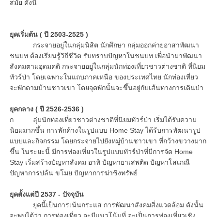
สมัย ดังนี้
ยุคเริ่มต้น ( ปี
2503-2525 )
กระจายอยู่ในกลุ่มนิสิต นักศึกษา กลุ่มออกค่ายอาสาพัฒนา
ชนบท ต้องเรียนรู้วิถีชีวิต รับทราบปัญหาในชนบท เพื่อนำมาพัฒนา
สังคมตามอุดมคติ กระจายอยู่ในกลุ่มนักท่องเที่ยวชาวต่างชาติ ที่นิยม
ทัวร์ป่า โดยเฉพาะในแถบภาคเหนือ ของประเทศไทย นักท่องเที่ยว
จะพักตามบ้านชาวเขา โดยจุดพักนั้นจะขึ้นอยู่กับเส้นทางการเดินป่า
ยุคกลาง ( ปี
2526-2536 )
ก ลุ่มนักท่องเที่ยวชาวต่างชาติที่นิยมทัวร์ป่า เริ่มได้รับความ
นิยมมากขึ้น การพักค้างในรูปแบบ Home Stay ได้รับการพัฒนารูป
แบบและกิจกรรม โดยกระจายไปยังหมู่บ้านชาวเขา ที่กว้างขวางมาก
ขึ้น ในระยะนี้ มีการท่องเที่ยวในรูปแบบทัวร์ป่าที่มีการจัด Home
Stay เริ่มสร้างปัญหาสังคม อาทิ ปัญหายาเสพติด ปัญหาโสเภณี
ปัญหาการปล้น ขโมย ปัญหาการฆ่าชิงทรัพย์
ยุคตั้งแต่ปี
2537 - ปัจจุบัน
ยุคนี้เป็นการเน้นกระแส การพัฒนาสังคมสิ่งแวดล้อม ดังนั้น
จะพบได้ว่า การท่องเที่ยว จะมีแนวโน้มที่ จะเป็นการท่องเที่ยวเชิง