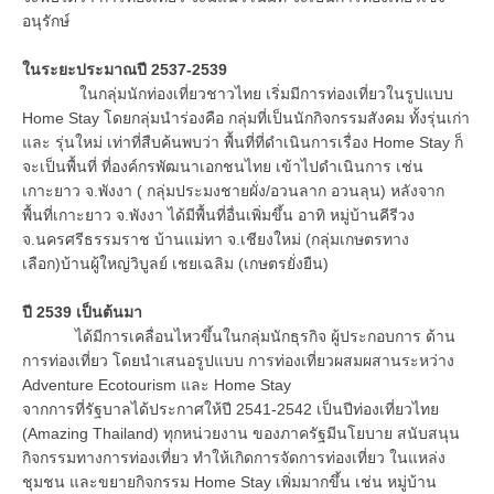
อนุรักษ์
ในระยะประมาณปี
2537-2539
ในกลุ่มนักท่องเที่ยวชาวไทย เริ่มมีการท่องเที่ยวในรูปแบบ
Home Stay โดยกลุ่มนำร่องคือ กลุ่มที่เป็นนักกิจกรรมสังคม ทั้งรุ่นเก่า
และ รุ่นใหม่ เท่าที่สืบค้นพบว่า พื้นที่ที่ดำเนินการเรื่อง Home Stay ก็
จะเป็นพื้นที่ ที่องค์กรพัฒนาเอกชนไทย เข้าไปดำเนินการ เช่น
เกาะยาว จ.พังงา ( กลุ่มประมงชายผั่ง/อวนลาก อวนลุน) หลังจาก
พื้นที่เกาะยาว จ.พังงา ได้มีพื้นที่อื่นเพิ่มขึ้น อาทิ หมู่บ้านคีรีวง
จ.นครศรีธรรมราช บ้านแม่ทา จ.เชียงใหม่ (กลุ่มเกษตรทาง
เลือก)บ้านผู้ใหญ่วิบูลย์ เชยเฉลิม (เกษตรยั่งยืน)
ปี
2539 เป็นต้นมา
ได้มีการเคลื่อนไหวขึ้นในกลุ่มนักธุรกิจ ผู้ประกอบการ ด้าน
การท่องเที่ยว โดยนำเสนอรูปแบบ การท่องเที่ยวผสมผสานระหว่าง
Adventure Ecotourism และ Home Stay
จากการที่รัฐบาลได้ประกาศให้ปี 2541-2542 เป็นปีท่องเที่ยวไทย
(Amazing Thailand) ทุกหน่วยงาน ของภาครัฐมีนโยบาย สนับสนุน
กิจกรรมทางการท่องเที่ยว ทำให้เกิดการจัดการท่องเที่ยว ในแหล่ง
ชุมชน และขยายกิจกรรม Home Stay เพิ่มมากขึ้น เช่น หมู่บ้าน