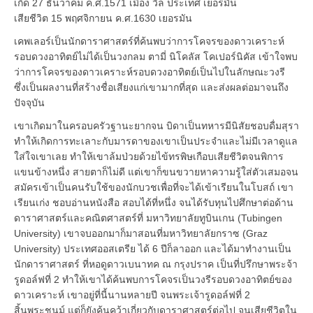
เกิด 27 ธันวาคม ค.ศ.1571 เมือง วีล ประเทศ เยอรมัน
เสียชีวิต 15 พฤศจิกายน ค.ศ.1630 เยอรมัน
เคพเลอร์เป็นนักดาราศาสตร์ที่ค้นพบว่าการโคจรของดาวเคราะห์
รอบดวงอาทิตย์ไม่ได้เป็นวงกลม ตามี่ นิโคลัส โคเปอร์นิคัส เข้าใจพบ
ว่าการโคจรของดาวเคราะห์รอบดวงอาทิตย์เป็นไปในลักษณะวงรี
ซึ่งเป็นผลงานที่สร้างชื่อเสียงแก่เขามากที่สุด และส่งผลต่อมาจนถึง
ปัจจุบัน
เขาเกิดมาในครอบครัวฐานะยากจน บิดาเป็นทหารมีนิสัยชอบดื่มสุรา
ทำให้เกิดการทะเลาะกับมารดาของเขาเป็นประจำและไม่มีเวลาดูแล
ใส่ใจเขาเลย ทำให้เขาล้มป่วยด้วยไข้ทรพิษเกือบเสียชีวิตจนพิการ
แขนข้างหนึ่ง สายตาก็ไม่ดี แต่เขาก็ขนขวายหาความรู้ใส่ตัวเสมอจน
สมัครเข้าเป็นคนรับใช้ของนักบวชเพื่อที่จะได้เข้าเรียนในโบสถ์ เขา
เรียนเก่ง ชอบอ่านหนังสือ สอบได้ที่หนึ่ง จนได้รับทุนไปศึกษาต่อด้าน
ดาราศาสตร์และคณิตศาสตร์ที่ มหาวิทยาลัยทูบินเกน (Tubingen
University) เขาจบออกมาก็มาสอนที่มหาวิทยาลัยกราซ (Graz
University) ประเทศออสเตรีย ได้ 6 ปีก็ลาออก และได้มาทำงานเป็น
นักดาราศาสตร์ ที่หอดูดาวเบนาทค ณ กรุงปราค เป็นที่ปรึกษาพระจ้า
รูดอล์ฟที่ 2 ทำให้เขาได้ค้นพบการโคจรเป็นวงรีรอบดวงอาทิตย์ของ
ดาวเคราะห์ เขาอยู่ที่นี้นานหลายปี จนพระเจ้ารูดอล์ฟที่ 2
สิ้นพระชนม์ แต่ก็ยังค้นคว้าเกี่ยวกับดาราศาสตร์ต่อไป จนเสียชีวิตใน