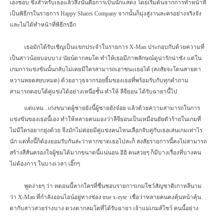
เองชอบ ซึ่งสำหรับเธอแล้วสิ่งนั้นคือการเป็นนักแสดง โดยเริ่มต้นจากการทำหน้าที่
เป็นพิธีกรในรายการ
Happy Shares Company
จากนั้นก็มุ่งสู่งานละครอย่างจริงจัง
และไม่ได้ทำหน้าที่พิธีกรอีก
เธอมักได้รับเชิญเป็นแขกประจำในรายการ
X-Man
ประกอบกับด้วยความที่
เป็นสาวน้อยบอบบาง นัยน์ตากลมโต ทำให้เธอมีภาพลักษณ์ดูน่ารักน่าชัง แต่ใน
เกมการแข่งขันนั้นกลับไม่เคยมีใครสามารถเอาชนะเธอได้
(
สงสัยจะโดนสายตา
หวานหยดสยบหมด) ด้วยอาวุธจากรอยยิ้มของเธอที่พร้อมรับกับทุกคำถาม
สามารถตอบโต้คู่แข่งได้อย่างเหนือชั้น ทำให้ ลีจียอน ได้รับฉายานี้ไป
แต่แหม...เก่งขนาดผู้ชายยังนี้ผู้ชายยังจ๋อย แล้วด้วยความสามารถในการ
แข่งขันของเธอนี้เอง ทำให้หลายคนมองว่าลีจียอนเป็นเหมือนยัยตัวร้ายในเกมที่
ไม่มีใครอยากยุ่งด้วย จึงมักไม่ค่อยมีคู่แข่งคนไหนเลือกจับคู่กับเธอเล่นเกมเท่าไร
นัก แต่ทั้งนี้ก็ต้องยอมรับกันล่ะว่าหากขาดเธอไปละก็ สงสัยรายการนี้คงไม่สามารถ
สร้างสีสันครองใจผู้ชมได้มากขนาดนี้แน่นอน อิอิ คนสวยๆ ก็มีบางเรื่องที่บางคน
ไม่ต้องการ ในบางเวลา เอิ๊กๆ
พูดง่ายๆ ว่า หตอนนี้หากใครที่ชื่นชอบรายการเกมโชว์สัญชาติเกาหลีนาม
ว่า
X-Man
ที่กำลังออนไอน์อยู่ทางช่อง
true x-zyte
เชื่อว่าหลายคนคงคุ้นหน้าคุ้น
ตากับสาวสวยร่างบาง ดวงตากลมโตที่ได้รับฉายา เจ้าแม่เกมส์โชว์ คนนี้อย่าง