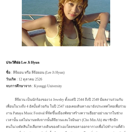
ประวัติย่อ
Lee Ji Hyun
ชื่อ
:
ลีจียอน หรือ ลีจีฮยอน (
Lee Ji Hyun)
วันเกิด
: 12
ตุลาคม
2526
จบการศึกษาจาก
:
Kyonggi University
ลีจียวน เป็นนักร้องของวง
Jewelry
ตั้งแต่ปี
2544
ถึงปี
2549
มีผลงานร่วมกับ
เพื่อนในวงถึง
4
อัลบั้มด้วยกัน ในปี
2547
เธอเคยเดินทางมายังประเทศไทยเพื่อร่วม
งาน
Pattaya Music Festival
ที่จัดขึ้นเมืองพัทยาสร้างความฮือฮาอย่างมากในช่วง
เวลานั้น แต่ไม่นานหลังจากนั้นลีจียวนและโจมินอา (
Cho Min Ah)
สมาชิกอีก
คนในวงตัดสินใจเลือกทางเดินของตัวเองโดยขอลาออกจากวงเพื่อไปทำงานที่ตัว