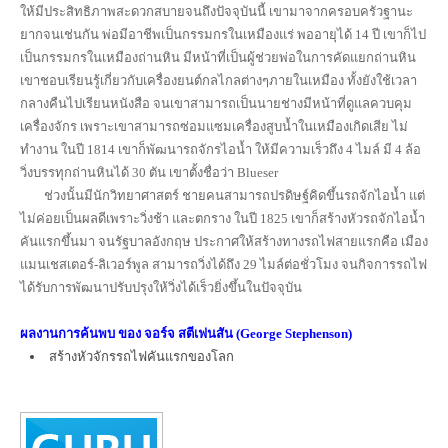
ให้มีประสิทธิภาพสะดวกสบายจนถึงปัจจุบันนี้ เขามาจากครอบครัวฐานะ
ยากจนเช่นกัน พ่อมีอาชีพเป็นกรรมกรในเหมืองแร่ พออายุได้ 14 ปี เขาก็ไป
เป็นกรรมกรในเหมืองถ่านหิน มีหน้าที่เป็นผู้ช่วยพ่อในการคัดแยกถ่านหิน
เขาชอบเรียนรู้เกี่ยวกับเครื่องยนต์กลไกลต่างๆภายในเหมือง ทั้งยังใช้เวลา
กลางคืนไปเรียนหนังสือ จนเขาสามารถเป็นนายช่างมีหน้าที่ดูแลควบคุม
เครื่องจักร เพราะเขาสามารถซ่อมแซมเครื่องสูบน้ำในเหมืองเกิดเสีย ไม่
ทำงาน ในปี 1814 เขาก็พัฒนารถจักรไอน้ำ ให้มีความเร็วถึง 4 ไมล์ มี 4 ล้อ
วิ่งบรรทุกถ่านหินได้ 30 ตัน เขาตั้งชื่อว่า Blueser
ช่วงนั้นมีนักวิทยาศาสตร์ ชายคนสามารถปรดิษฐ์คิดขึ้นรถจักไอน้ำ แต่
ไม่ค่อยเป็นผลดีเพราะวิ่งช้า และตกราง ในปี 1825 เขาก็สร้างหัวรถจักไอน้ำ
คันแรกขึ้นมา จนรัฐบาลอังกฤษ ประกาศให้สร้างทางรถไฟสายแรกคือ เมือง
แมนเชสเตอร์-ลิเวอร์พูล สามารถวิ่งได้ถึง 29 ไมล์ต่อชั่วโมง จนกิจการรถไฟ
ได้รับการพัฒนาปรับปรุงให้วิ่งได้เร็วยิ่งขึ้นในปัจจุบัน
ผลงานการค้นพบ ของ
จอร์จ สตีเฟนสัน (George Stephenson)
สร้างหัวจักรรถไฟคันแรกของโลก