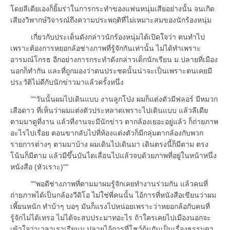
โดยลีเดียเองก็ยิ้มร่าในการกระทำของแฟนหนุ่มเสียอย่างนั้น จนเกิด
เสียงวิพากษ์วิจารณ์ถึงความประพฤติที่ไม่เหมาะสมของนักร้องหนุ่ม
เกี่ยวกับประเด็นดังกล่าวนักร้องหนุ่มได้เปิดใจว่า ตนทำไป
เพราะต้องการหยอกล้อช่างภาพที่รู้จักกันเท่านั้น ไม่ได้ทำเพราะ
อารมณ์โกรธ อีกอย่างการกระทำดังกล่าวเด็กนักเรียน ม.ปลายที่เมือง
นอกก็ทำกัน และที่ถูกมองว่าตนประชดนั้นน่าจะเป็นเพราะตนเคยมี
ประวัติไม่ดีกับนักข่าวมาแล้วครั้งหนึ่ง
""วันนั้นผมไปเดินแบบ งานลูกโป่ง ผมก็แต่งตัวมีฟลอร์ มีหมวก
เสือดาว ที่เห็นว่าผมแต่งตัวประหลาดเพราะไปเดินแบบ แล้วลีเดีย
ตามมาดูที่งาน แล้วที่งานจะมีนักข่าว ตากล้องเยอะอยู่แล้ว ก็ถ่ายภาพ
อะไรไปเรื่อย ตอนขากลับไปที่ห้องแต่งตัวก็มีกลุ่มตากล้องกับพวก
รายการต่างๆ ตามมาบ้าง ผมเดินไปเดินมา เดินตรงนี้ก็มีตาม ตรง
โน้นก็มีตาม แล้วมีขึ้นบันไดเลื่อนไปแล้วจบด้วยภาพที่อยู่ในหน้าหนึ่ง
หนังสือ (หัวเราะ)""
""พอดีช่างภาพที่ตามมาผมรู้จักเคยทำงานร่วมกัน แล้วคนที่
ถ่ายภาพได้เป็นกล้องวีดิโอ ไม่ใช่พี่คนนั้น ไอ้การที่หนังสือเขียนว่าผม
เพี้ยนหนัก ทำบ้าๆ บอๆ มันก็แรงไปหน่อยเพราะว่าหยอกล้อกับคนที่
รู้จักไม่ได้เหรอ ไม่ได้จะสบประมาทอะไร ถ้าใครเคยไปเมืองนอกจะ
เข้าใจว่าเวลาเราเรียนม.ปลายไอ้การที่โชว์ก้นกันเป็นเรื่องธรรมดา