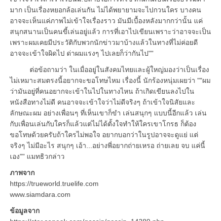
มาก เป็นเรื่องหยอกล้อเล่นกัน ไม่ได้พยายามจะไปกวนใคร บางคน
อาจจะเห็นแค่ภาพไม่เข้าใจเรื่องราว มันมีเบื้องหลังมากกว่านั้น แค่
สนุกสนานเป็นคนขี้เล่นอยู่แล้ว การที่เอาไปเขียนเพราะว่าอาจจะเป็น
เพราะผมเคยมีประวัติกับพวกนักข่าวมาบ้างแล้วในทางที่ไม่ค่อยดี
อาจจะเข้าใจผิดไป ด่าผมแรงๆ ไปเลยก็ว่ากันไป""
ต่อข้อถามว่า ในเมื่ออยู่ในสังคมไทยและผู้ใหญ่มองว่าเป็นเรื่อง
ไม่เหมาะสมตรงนี้อยากจะขอโทษไหม เรื่องนี้ นักร้องหนุ่มเผยว่า ""ผม
ว่ามันอยู่ที่คนอยากจะเข้าในไปในทางไหน ถ้าเกิดเขียนลงไปใน
หนังสือทางไม่ดี คนอาจจะเข้าใจว่าไม่ดีจริงๆ ถ้าเข้าใจนิสัยและ
ลักษณะผม อย่างเพื่อนๆ ที่เห็นเขาก็ขำ เล่นสนุกๆ แบบนี้อีกแล้ว เล่น
กับเพื่อนเล่นกับใครก็แล้วแต่ไม่ได้ตั้งใจทำให้ใครเขาโกรธ ก็ต้อง
ขอโทษด้วยครับถ้าใครไม่พอใจ อยากบอกว่าในรูปอาจจะดูแย่ แต่
จริงๆ ไม่มีอะไร สนุกๆ เอ้า...อย่างพี่อยากถ่ายเหรอ ถ่ายเลย จบ แค่นี้
เอง"" แมทธิวกล่าว
ภาพจาก
https://trueworld.truelife.com
www.siamdara.com
ข้อมูลจาก