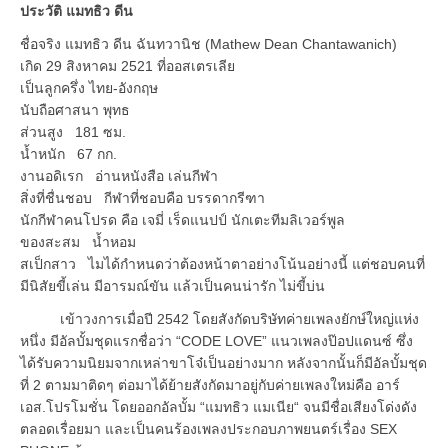
ประวัติ แมทธิว ดีน
ชื่อจริง แมทธิว ดีน ฉันทวานิช (Mathew Dean Chantawanich)
เกิด 29 สิงหาคม 2521 ที่ออสเตรเลีย
เป็นลูกครึ่ง ไทย-อังกฤษ
นับถือศาสนา พุทธ
ส่วนสูง 181 ซม.
น้ำหนัก 67 กก.
งานอดิเรก อ่านหนังสือ เล่นกีฬา
สิ่งที่ชื่นชอบ กีฬาที่ชอบคือ บรรดากรีฑา
นักกีฬาคนโปรด คือ เจมี่ เร็ดแนปป์ นักเตะทีมลิเวอร์พูล
ของสะสม น้ำหอม
สเป็กสาว ไมได้กำหนดว่าต้องหน้าตาอย่างโน้นอย่างนี้ แต่ชอบคนที่
มีนิสัยขี้เล่น มีอารมณ์ขัน แล้วเป็นคนน่ารัก ไม่ขี้บ่น
เข้าวงการเมื่อปี 2542 โดยสังกัดบริษัทค่ายเพลงยักษ์ใหญ่แห่ง
หนึ่ง มีอัลบั้มชุดแรกชื่อว่า “CODE LOVE” แนวเพลงป๊อปแดนซ์ ซึ่ง
ได้รับความนิยมจากเหล่าขาโจ๋เป็นอย่างมาก หลังจากนั้นก็มีอัลบั้มชุด
ที่ 2 ตามมาติดๆ ต่อมาได้ย้ายสังกัดมาอยู่กับค่ายเพลงใหม่คือ อาร์
เอส.โปรโมชั่น โดยออกอัลบั้ม “แมทธิว แมเนีย“ จนมีชื่อเสียงโด่งดัง
ตลอดเรื่อยมา และเป็นคนร้องเพลงประกอบภาพยนตร์เรื่อง SEX