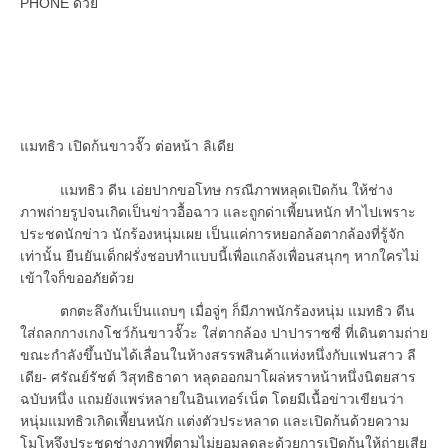
PHONE ด้วย
แมทธิว เปิดก้นขาวจั๊ว ต่อหน้า ลิเดีย
แมทธิว ดีน เอ่ยปากขอโทษ กรณีภาพหลุดเปิดก้น ให้ช่าง
ภาพถ่ายรูปจนเกิดเป็นข่าวอื้อฉาว และถูกด่าเพี้ยนหนัก ทำไปเพราะ
ประชดนักข่าว นักร้องหนุ่มเผย เป็นแค่การหยอกล้อตากล้องที่รู้จัก
เท่านั้น ยืนยันเด็กฝรั่งชอบทำแบบนี้เพื่อแกล้งเพื่อนสนุกๆ หากใครไม่
เข้าใจก็ขออภัยด้วย
ตกตะลึงกันเป็นแถบๆ เมื่อจู่ๆ ก็มีภาพนักร้องหนุ่ม แมทธิว ดีน
ใส่ถลกกางเกงโชว์ก้นขาวจั๊วะ ใส่ตากล้อง ปาปาราซซี่ ที่เดินตามถ่าย
ขณะกำลังขึ้นบันได้เลื่อนในห้างสรรพสินค้าแห่งหนึ่งกับแฟนสาว ลี
เดีย- ศรัณย์รัชต์ วิสุทธิธาดา หลุดออกมาโผล่หราหน้าหนึ่งนิตยสาร
ฉบับหนึ่ง แถมยังแพร่หลายในอินเทอร์เน็ต โดยมีเนื้อข่าวเขียนว่า
หนุ่มแมทธิวเกิดเพี้ยนหนัก แต่งตัวประหลาด และเปิดก้นด้วยความ
โมโหจึงประชดช่างภาพที่ตามไม่ยอมลดละด้วยการเปิดก้นให้ถ่ายเสีย