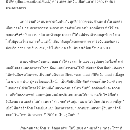
มิวสิค (
Him International Music)
ค่ายเพลงไต้หวัน เพื่อค้นหาดาวดวงใหม่มา
ประดับวงการ
แต่การรอคิวคนประกวดนับพัน กับบุคลิกห้าวๆ ของตัวเอง ทำให้ เอลล่า
เกือบถอดใจ ถอนตัวจากการประกวด จนสุดท้ายได้แรงขับจากพี่สาว ทำให้เธอ
ยอมลงชิงชัยกับสาวรายอื่น แต่ท้ายสุด เอลล่า ก็ได้แค่ผ่านเข้ารอบสุดท้าย 7 คน
ไม่ใช่ผู้ชนะในรายการนั้น แต่น้ำเสียงกลับถูกใจคณะกรรมการ จึงจับเธอกับสาว
น้อยอีก 2 ราย "เซลีน่า เรน"
, "
ฮีบี้ เทียน" ฟอร์มเป็นวงเกิร์ลแก๊งนาม
S.H.E.
ด้วยบุคลิกเหมือนทอมบอย ทำให้ เอลล่า โดนแซวอยู่บ่อยๆ ถึงเรื่องนี้ แต่
เธอก็ไม่เคยแสดงอาการโกรธเคือง แถมยังร่วมวงโจ๊กไปกับเขาด้วย สื่อบันเทิงแห่ง
ไต้หวันชื่นชมในความเป็นคนติดดินและเปิดเผยของ เอลล่า ปีที่แล้ว เอลล่า เพิ่งถูก
โหวตจากแฟนๆ ผู้ท่องโลกออนไลน์ว่าเป็นศิลปินที่ติดดินที่สุดของไต้หวัน พร้อมๆ
ไปกับการได้รับโหวตให้เป็นหนึ่งในสาวงามของไต้หวันที่มีเอกลักษณ์และความ
งามที่เป็นธรรมชาติ แถมหนุ่มแดนมังกรยังเทคะแนนให้เธอผ่านเว็ปไซต์ชื่อดัง
163.
com
จน เอลล่า ได้ตำแหน่ง "สาวคนดังที่หนุ่มๆ อยากได้เป็นแม่บ้านมากที่สุด"
เมื่อปีที่แล้วอีกด้วย โดยเบียดแชมป์เก่าสาวสวย "เกาหยวนหยวน" ผู้รับบท "จิวจี้
หยก" ใน "ดาบมังกรหยก" ปี 2002 ตกไปอยู่อันดับ 2
เริ่มงานแสดงด้วย "เมจิคอล เลิฟ" ในปี 2001 ตามมาด้วย "เดอะ โรส" ที่