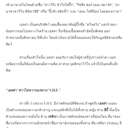
เข้ามาฉายในไทยด้วยชื่อ "สาวโก๊ะ หัวใจใสกิ๊ก"
, "
รีชชิ่ง ฟอร์ เดอะ สตาร์ส"
, "
ฮา
นาซาคาริโน คิมิทาชิฮิ" หรือ "ปิ๊งรัก สลับขั้ว" และ "เดอะ โลลิป๊อป ไอดอล ดราม่า"
เอลล่า เป็นคนรักสัตว์ เคยเลี้ยงหมาพันธุ์ปั๊กชื่อ "ควิงควิง" แต่เจ้าหมา
น้อยจากเธอไปเพราะโรคร้าย เอลล่า จึงเขียนเนื้อเพลงทำอัลบั้มพิเศษ ออก
จำหน่ายเมื่อสิงหาคม ปีที่แล้ว โดยนำเงินรายได้ทั้งหมดมอบให้กับมูลนิธิช่วยเหลือ
สัตว์
ส่วนเรื่องหัวใจนั้น เอลล่า ยอมรับว่าสนใจผู้ชายที่รูปร่างหน้าตา นอก
เหนือจากนั้นก็ต้องเป็นคนมีความคิด ตาสวย บุคลิกน่าไว้ใจ แล้วก็เป็นคนที่แอ๊ก
ทีฟ
"เอลล่า"สาวไม่หวานแห่งวง"
S.H.E."
สาวทั้ง 3 แห่งวง
S.H.E.
มีภาพลักษณ์ที่ชัดเจน ถ้าพูดถึง
เอลล่า
เธอจะ
เป็นตัวแทนของความกล้าหาญ และบุคลิกที่เป็นได้ทั้งชาย-หญิง ส่วน
ฮีบี้
นั้นเป็น
ตัวแทนของความมั่นใจ ด้าน
เซลิน่า
เป็นภาพลักษณ์ของสาวที่อ่อนโยน ที่มาของ
ชื่อวงเกิดจากการรวมอักษรหน้าชื่อภาษาอังกฤษของทั้งสาม คือ เซลิน่า (
Selina),
ฮี