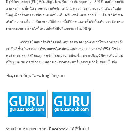
บี้ (
Hebe),
เอลล่า (
Ella)
ที่บังเอิญไปตรงกับภาษาอังกฤษคำว่า
S.H.E.
พอดี ตอนเริ่ม
แรกฟอร์มวงขึ้นนั้น ทางค่ายต้นสังกัด ได้นำ 3 สาวมาอยู่ร่วมชายคาเดียวกันพัก
ใหญ่ เพื่อสร้างความสนิทสนม อัลบั้มเต็มครั้งแรกในนามวง
S.H.E.
คือ "เกิร์ล"ส ด
อร์ม" ออกมาเมื่อ 11 กันยายน 2001 จากนั้นก็มีงานเพลงทั้งอัลบั้มเต็ม รวมฮิต เพลง
ประกอบละคร และอัลบั้มร่วมกับศิลปินอื่นออกมาร่วม 20 ชุด
เอลล่า เป็นสมาชิกที่เกิดอุบัติเหตุบ่อยสุด เคยถูกหามส่งโรงพยาบาลหลัง
ตกตึก 3 ชั้น ในการถ่ายทำรายการโทรทัศน์ และระหว่างการถ่ายทำซีรีส์ "ริชชิ่ง
ฟอร์ เดอะ สตาร์ส" เธอถูกส่งเข้าโรงพยาบาลอีกครั้ง เพราะเกิดอุบัติเหตุเทียนไหม้
ที่ใบหูและผม ต้องพักงานแสดง แถมต้องตัดผมที่สั้นกุดอยู่แล้วให้สั้นขึ้นไปอีก
ข้อมูลจาก
:
https://www.bangkokcity.com
ร่วมเป็นแฟนเพจเรา บน Facebook..ได้ที่นี่เลย!!