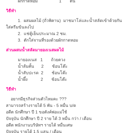
ผักกาดหอม 1 ต้น
วิธีทำ
1. ผสมผลไม้ (ถั่วพิคาน) มาชมาโล่และน้ำสลัดเข้าด้วยกัน
ใส่ครีมข้นลงไป
2. แช่ตู้เย็นประมาณ 2 ชม.
3. ตักใส่จานที่รองด้วยผักกาดหอม
ส่วนผสมน้ำสลัดมายองเนสผลไม้
มายองเนส 1 ถ้วยตวง
น้ำส้มคั้น 2 ช้อนโต๊ะ
น้ำสับปะรด 2 ช้อนโต๊ะ
น้ำผึ้ง 2 ช้อนโต๊ะ
วิธีทำ
อยากมีธุรกิจส่วนตัวไหมคะ ???
สามารถสร้างรายได้ 5 พัน - 5 หมื่น บ/ด
อดีต นักศึกษา ปี 1 ขอตังค์พ่อแม่ใช้
ปัจจุบัน นักศึกษา ปี 2 ราย ได้ 3 หมื่น กว่า / เดือน
อดีต พนักงานบริษัทฯ รายได้ หมื่นเศษ
ปัจจุบัน รายได้ 1.5 แสน / เดือน