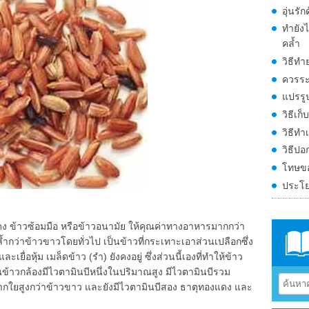
อุ่นร
ทำยังไ
คล้ำ
วิธีทำ
ควรระ
แปรรู
วิธีเ
วิธีทำ
วิธีปอ
โทษขอ
ประโย
ข้าวซ้อมมือ หรือข้าวอนามัย ให้คุณค่าทางอาหารมากกว่า
ล้ำกว่าข้าวขาวโดยทั่วไป เป็นข้าวที่กระเทาะเอาส่วนเปลือกซึ่ง
เยื่อหุ้ม เมล็ดข้าว (รำ) ยังคงอยู่ ซึ่งส่วนนี้เองที่ทำให้ข้าว
้าวกล้องมีไวตามินบีหนึ่งในปริมาณสูง มีไวตามินบีรวม
กใยสูงกว่าข้าวขาว และยังมีไวตามินบีสอง ธาตุทองแดง และ