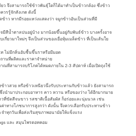
ยว จึงสามารถใช้ข้าวพันธุ์ใดก็ได้มาทำเป็นข้าวกล้อง ซึ่งข้าว
รรู้จักสังเกต ดังนี้
 หากมีรอยแหว่งแสดงว่า จมูกข้าวอันเป็นส่วนที่มี
ีน้ำตาลปนอยู่บ้าง มากน้อยขึ้นอยู่กับพันธ์ข้าว บางครั้งอาจ
ก็บเกี่ยวมาใหม่ๆ จึงเป็นส่วนของเยื่อหุ้มเมล็ดข้าว ที่เป็นเส้นใย
ม่มีกลิ่นอับชื้นขึ้นราหรือมีมอด
านที่ผลิตและราคาจำหน่าย
ี่สามารถบริโภคได้หมดภายใน 2-3 สัปดาห์ เมื่อเปิดถุงใช้
สวย หรือข้าวเหนียวนึ่งรับประทานกับข้าวแล้ว ยังสามารถ
้งซึ่งนำมาประกอบอาหาร คาว หวาน หรือของว่าง ได้อีกมากมาย
วที่ขัดสีจนขาว รสชาติเนื้อสัมผัส ก็อร่อยและนุ่มนวล เช่น
คุณค่าทางโภชนาการสูงกว่า ดังนั้น จึงควรเลือกรับประทานข้าว
จำทุกวันเพื่อส่งเริมสุขภาพอนามัยให้แข็งแรง
Drugs และ สมุนไพรดอทคอม