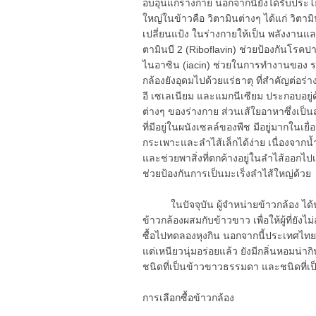
อบอุ่นแก่ร่างกาย นอกจากนี้ยังได้รับประโ
ใหญ่ในข้าวคือ วิตามินต่างๆ ได้แก่ วิต
เปลี่ยนแป้ง ในร่างกายให้เป็น พลังงาน
ตามินบี 2 (Riboflavin) ช่วยป้องกันโ
ไนอาซิน (iacin) ช่วยในการทำงานของ 
กล้องยังอุดมไปด้วยแร่ธาตุ ที่สำคัญต่อร่
อี เซเลเนียม และแมกนีเซียม ประกอบอยู่
ต่างๆ ของร่างกาย ส่วนเส้ใยอาหาซึ่งเป
ที่มีอยู่ในผนังเซลล์ของพืช มีอยู่มากในเย
กระเพาะและลำไส้เล็กได้ง่าย เนื่องจากน้
และช่วยพาสิ่งที่ตกค้างอยู่ในลำไส้ออก
ช่วยป้องกันการเป็นมะเร็งลำไส้ใหญ่ด้วย
ในปัจจุบัน ผู้จำหน่ายข้าวกล้อง ได้นำ
ข้าวกล้องผสมกับข้าวขาว เพื่อให้ผู้ที่ยัง
ซื้อไปทดลองหุงกิน นอกจากนี้ประเทศไทย ไ
แต่เหนียวนุ่มอร่อยแล้ว ยังมีกลิ่นหอมน่าก
ชนิดที่เป็นข้าวขาวธรรมดา และชนิดที่เป็
การเลือกซื้อข้าวกล้อง