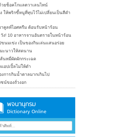
ักด้วยช็อคโกแลตวาเลนไทน์
ง ให้พริกขี้หนูที่ทุบไว้ไม่เปลี่ยนเป็นสีดำ
ยาคูลท์ไอศครีม ต้อนรับหน้าร้อน
วัง! 10 อาหารจานอันตรายในหน้าร้อน
ปขนมเข่ง เป็นของกินเล่นแสนอร่อย
ก็บมะนาวให้สดนาน
เส้นหมี่ผัดผักกระเฉด
กแอปเปิ้ลไม่ให้ดำ
งการกินน้ำตาลมากเกินไป
ชน์ของถั่วงอก
พจนานุกรม
Dictionary Online