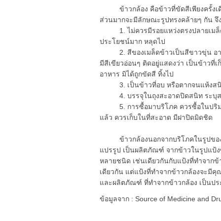
ข้าวกล้อง คือข้าวที่ขัดสีเพียงครั้งเดี
ส่วนมากจะมีลักษณะรูปทรงคล้ายๆ กัน จึงคว
1. ไม่ควรมีรอยแหว่งตรงปลายเมล็ดข้าว
ประโยชน์มาก หลุดไป
2. สีของเมล็ดข้าวเป็นสีขาวขุ่น อาจมีส
มีสีเขียวอ่อนๆ ติดอยู่แสดงว่า เป็นข้าวที่เ
อาหาร มิได้ถูกขัดสี ทิ้งไป
3. เป็นข้าวที่อบ หรือตากจนแห้งสนิท ไ
4. บรรจุในถุงสะอาดปิดสนิท ระบุสถ
5. การซื้อมาบริโภค ควรซื้อในปริมาณท
แล้ว ควรเก็บในที่สะอาด มีฝาปิดมิดชิด
ข้าวกล้องนอกจากบริโภคในรูปของข้าว
แปรรูป เป็นผลิตภัณฑ์ จากข้าวในรูปแป
หลายชนิด เช่นเดียวกันกับแป้งที่ทำจากข้า
เดียวกัน แต่แป้งที่ทำจากข้าวกล้องจะมี
และผลิตภัณฑ์ ที่ทำจากข้าวกล้อง เป็นประ
ข้อมูลจาก : Source of Medicine and 