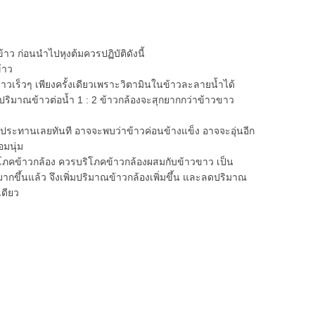
 ก่อนนำไปหุงต้มควรปฏิบัติดังนี้
้าว
็วๆ เพียงครั้งเดียวเพราะวิตามินในข้าวละลายน้ำได้
ริมาณข้าวต่อน้ำ 1 : 2 ข้าวกล้องจะสุกยากกว่าข้าวขาว
ประทานเลยทันที อาจจะพบว่าข้าวค่อนข้างแข็ง อาจจะอุ่นอีก
อมนุ่ม
ภคข้าวกล้อง ควรบริโภคข้าวกล้องผสมกับข้าวขาว เป็น
มากขึ้นแล้ว จึงเพิ่มปริมาณข้าวกล้องเพิ่มขึ้น และลดปริมาณ
เดียว