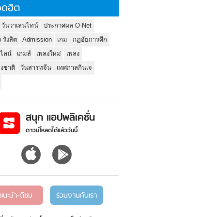
ดฮิต
 วันวาเลนไทน์
ประกาศผล O-Net
ว รังสิต
Admission
เกม
กฏอัยการศึก
นไลน์
เกมส์
เพลงใหม่
เพลง
่งชาติ
วันสารทจีน
เทศกาลกินเจ
สนุก แอปพลิเคชั่น
ดาวน์โหลดได้แล้ววันนี้
แนะนำ-ติชม
ร่วมงานกับเรา