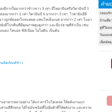
คำยอ
มีกากใยมากกว่าข้าวขาว 3 เท่า มีไทอามีนหรือวิตามินบี 1
กลอนรัก
สองมากกว่า 2 เท่า วิตามินบี 6 มากกว่า 3 เท่า ไวตามินอีมี
าวขาวถูกขัดออกไปจนหมด แพนโทเธ็นเนต มากกว่า 2 เท่า ไนอา
บ้านเดี่ย
ังมีโปรตีนที่มีคุณภาพสูงสูงกว่า และมีแร่ธาตุที่จำเป็น เช่น
ดูทีวีออ
องแดง โคบอล ซิลิเนียม ไอโอดีน เป็นต้น
วันแม่แห
เช็คพัสดุ
าผลิตภัณฑ์ข้าว
าหารหลายอย่าง ได้แก่ คาร์โบไฮเดรต ให้พลังงานแก่
่วนที่สึกหรอ ได้ไขมันชนิดที่ไม่อิ่มตัวที่ให้พลังงาน และความ