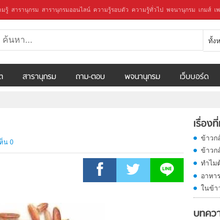
มรู้
สารานุกรม
สารานุกรมออนไลน์
ความรู้รอบตัว
ความรู้ทั่วไป
พจนานุกรม
เกมส์
เพ
ทั้
ีต
สารานุกรม
ถาม-ตอบ
พจนานุกรม
เว็บบอร์ด
เรื่องที
ข้าวก
ห็น 0
ข้าวกล
ทำไมต้
อาหาร
ในข้าว
บทคว