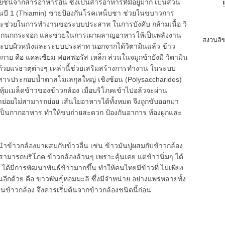
ยชน์จากสารอาหารอื่น ซึ่งเป็นสารอาหารที่มีอยู่มาก เป็นส่วน
ามินบี 1 (Thiamin) ช่วยป้องกันโรคเหน็บชา ช่วยในขบาวการ
และช่วยในการทำงานขอระบบประสาท ในการบังคับ กล้ามเนื้อ วิ
รคปากนกกระจอก และช่วยในการเผาผลาญอาหารให้เป็นพลังงาน
สงวนลิข
ระบบผิวหนังและระบบประสาท นอกจากได้วิตามินแล้ว ข้าว
างกาย คือ แคลเซียม ฟอสฟอรัส เหล็ก ส่วนในจมูกข้ายังมี วิตามิน
ด้วยแร่ธาตุต่างๆ เหล่านี้ช่วยเสริมสร้างการทำงาน ในระบบ
็นสารประกอบน้ำตาลโมเลกุลใหญ่ เชิงซ้อน (Polysaccharides)
ื่อหุ้มเมล็ดข้าวของข้าวกล้อง เมื่อบริโภคเข้าไปอล้วจะผ่าน
ำย่อยไม่สามารถย่อย เส้นใยอาหารได้ทั้งหมด จึงถูกขับออกมา
ไปเป็นกากอาหาร ทำให้ขบถ่ายสะดวก ป้องกันอาการ ท้องผูกและ
ข้าวกล้องมาผสมกับข้าวอื่น เช่น ข้าวมันปูผสมกับข้าวกล้อง
ไม่สามารถบริโภค ข้าวกล้องล้วนๆ เพราะคุ้นเคย แต่ข้าวนิ่มๆ ได้
ด้มีการพัฒนาพันธ์ข้าวมากขึ้น ทำให้คนไทยมีข้าวที่ ไม่เพียง
ินอีกด้วย คือ ขาวพันธุ์หอมมะลิ ซึ่งมีจำหน่าย อย่างแพร่หลายทั้ง
นข้าวกล้อง จึงควรเริ่มต้นจากข้าวกล้องชนิดนี้ก่อน