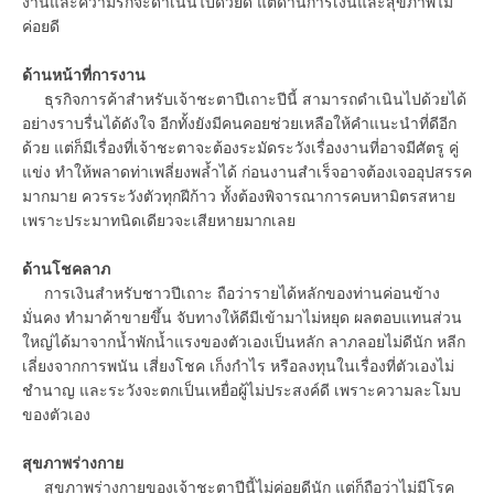
งานและความรักจะดำเนินไปด้วยดี แต่ด้านการเงินและสุขภาพไม่
ค่อยดี
ด้านหน้าที่การงาน
ธุรกิจการค้าสำหรับเจ้าชะตาปีเถาะปีนี้ สามารถดำเนินไปด้วยได้
อย่างราบรื่นได้ดังใจ อีกทั้งยังมีคนคอยช่วยเหลือให้คำแนะนำที่ดีอีก
ด้วย แต่ก็มีเรื่องที่เจ้าชะตาจะต้องระมัดระวังเรื่องงานที่อาจมีศัตรู คู่
แข่ง ทำให้พลาดท่าเพลี่ยงพล้ำได้ ก่อนงานสำเร็จอาจต้องเจออุปสรรค
มากมาย ควรระวังตัวทุกฝีก้าว ทั้งต้องพิจารณาการคบหามิตรสหาย
เพราะประมาทนิดเดียวจะเสียหายมากเลย
ด้านโชคลาภ
การเงินสำหรับชาวปีเถาะ ถือว่ารายได้หลักของท่านค่อนข้าง
มั่นคง ทำมาค้าขายขึ้น จับทางให้ดีมีเข้ามาไม่หยุด ผลตอบแทนส่วน
ใหญ่ได้มาจากน้ำพักน้ำแรงของตัวเองเป็นหลัก ลาภลอยไม่ดีนัก หลีก
เลี่ยงจากการพนัน เสี่ยงโชค เก็งกำไร หรือลงทุนในเรื่องที่ตัวเองไม่
ชำนาญ และระวังจะตกเป็นเหยื่อผู้ไม่ประสงค์ดี เพราะความละโมบ
ของตัวเอง
สุขภาพร่างกาย
สุขภาพร่างกายของเจ้าชะตาปีนี้ไม่ค่อยดีนัก แต่ก็ถือว่าไม่มีโรค