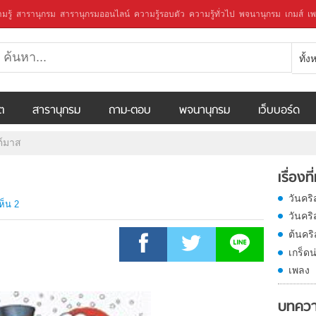
มรู้
สารานุกรม
สารานุกรมออนไลน์
ความรู้รอบตัว
ความรู้ทั่วไป
พจนานุกรม
เกมส์
เพ
ทั้
ีต
สารานุกรม
ถาม-ตอบ
พจนานุกรม
เว็บบอร์ด
ต์มาส
เรื่องที
วันคร
ห็น 2
วันคร
ต้นคร
เกร็ดน
เพลง
บทควา