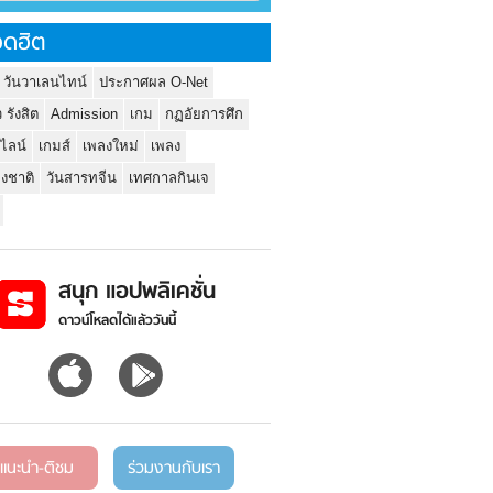
ดฮิต
 วันวาเลนไทน์
ประกาศผล O-Net
ว รังสิต
Admission
เกม
กฏอัยการศึก
นไลน์
เกมส์
เพลงใหม่
เพลง
่งชาติ
วันสารทจีน
เทศกาลกินเจ
สนุก แอปพลิเคชั่น
ดาวน์โหลดได้แล้ววันนี้
แนะนำ-ติชม
ร่วมงานกับเรา