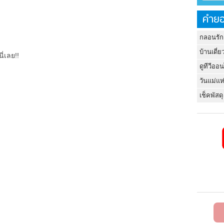
คำยอ
กลอนรัก
บ้านเดี่ย
ี่เลย!!
ดูทีวีออ
วันแม่แห
เช็คพัสดุ