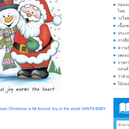
ก่อนจ
ไทย
วงโยธ
เนื้อเ
ประเภ
การฝึก
ความรู
เพลงป
รายกา
แลนด์
ว่าด้ว
ไม้กล
Town
Christmas is All Around
Joy to the world
SANTA BABY