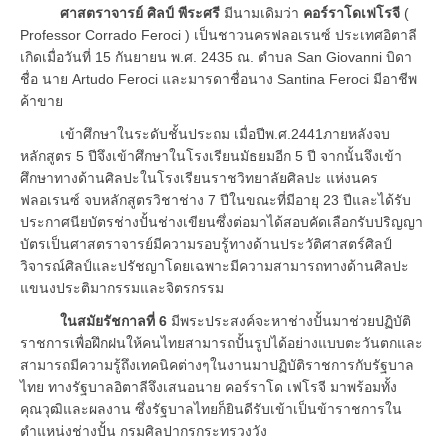
ศาสตราจารย์ ศิลป์ พีระศรี
มีนามเดิมว่า
คอร์ราโดเฟโรจี
(
Professor Corrado Feroci ) เป็นชาวนครฟลอเรนซ์ ประเทศอิตาลี
เกิดเมื่อวันที่ 15 กันยายน พ.ศ. 2435 ณ. ตำบล San Giovanni บิดา
ชื่อ นาย Artudo Feroci และมารดาชื่อนาง Santina Feroci มีอาชีพ
ค้าขาย
เข้าศึกษาในระดับชั้นประถม เมื่อปีพ.ศ.2441ภายหลังจบ
หลักสูตร 5 ปีจึงเข้าศึกษาในโรงเรียนมัธยมอีก 5 ปี จากนั้นจึงเข้า
ศึกษาทางด้านศิลปะในโรงเรียนราชวิทยาลัยศิลปะ แห่งนคร
ฟลอเรนซ์ จบหลักสูตรวิชาช่าง 7 ปีในขณะที่มีอายุ 23 ปีและได้รับ
ประกาศนียบัตรช่างปั้นช่างเขียนซึ่งต่อมาได้สอบคัดเลือกรับปริญญา
บัตรเป็นศาสตราจารย์มีความรอบรู้ทางด้านประวัติศาสตร์ศิลป์
วิจารณ์ศิลป์และปรัชญาโดยเฉพาะมีความสามารถทางด้านศิลปะ
แขนงประติมากรรมและจิตรกรรม
ในสมัยรัชกาลที่ 6
มีพระประสงค์จะหาช่างปั้นมาช่วยปฏิบัติ
ราชการเพื่อฝึกฝนให้คนไทยสามารถปั้นรูปได้อย่างแบบตะวันตกและ
สามารถมีความรู้ถึงเทคนิคต่างๆในงานมาปฏิบัติราชการกับรัฐบาล
ไทย ทางรัฐบาลอิตาลีจึงเสนอนาย คอร์ราโด เฟโรจี มาพร้อมทั้ง
คุณวุฒิและผลงาน ซึ่งรัฐบาลไทยก็ยินดีรับเข้าเป็นข้าราชการใน
ตำแหน่งช่างปั้น กรมศิลปากรกระทรวงวัง