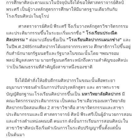
การศึกษาศิลปะตามแนวในปัจจุบันจึงได้ขอให้ศาสตราจารย์ศิลป์
พระศรี เป็นผู้วางหลักสูตรการศึกษาให้มีมาตรฐานเดียวกันกับ
โรงเรียนศิลปะในยุโรป
ศาสตราจารย์ศิลป์ พีระศรี จึงเริ่มวางหลักสูตรวิชาจิตรกรรม
และประติมากรรมขึ้นในระยะเริ่มแรกชื่อ
" โรงเรียนประณีต
ศิลปกรรม "
ต่อมาเปลี่ยนชื่อเป็น
"โรงเรียนศิลปากรแผนกช่าง"
และ
ในปีพ.ศ.2485กรมศิลปากรได้แยกจากกระทรวง ศึกษาธิการไปขึ้นอยู่
กับสำนักนายกรัฐมนตรีและรัฐบาลในขณะนั้นโดย ฯพณฯจอม
พลป.พิบูลสงคราม นายกรัฐมนตรีตระหนักถึงความสำคัญของศิลปะ
ว่าเป็นวัฒนธรรมที่สำคัญยิ่งสาขาหนึ่งของชาติ
จึงได้มีคำสั่งให้อธิบดีกรมศิลปากรในขณะนั้นคือพระยา
อนุมานราชธนดำเนินการปรับปรุงหลักสูตร และ ตราพระราช
บัญญัติยกฐานะโรงเรียนศิลปากรขึ้นเป็น
มหาวิทยาลัยศิลปากร
มี
คณะจิตรกรรมประติมากรรม เป็นคณะวิชาเดียวของมหาวิทยาลัย
ศิลปากรเปิดสอนเพียง 2 สาขาวิชาคือ สาขาจิตรกรรมและสาขา
ประติมากรรมและมี ศาสตราจารย์ ศิลป์ พีระศรีเป็นผู้อำนวยการสอน
และดำรงตำแหน่งคณบดี คนแรก ดังนั้นการเรียนการสอนศิลปะใน
สาขาวิชาศิลปะจึงเริ่มดำเนินการในระดับปริญญาขึ้นตั้งแต่นั้น
เป็นต้นมา