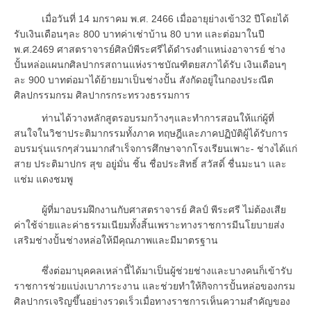
เมื่อวันที่ 14 มกราคม พ.ศ. 2466 เมื่ออายุย่างเข้า32 ปีโดยได้
รับเงินเดือนๆละ 800 บาทค่าเช่าบ้าน 80 บาท และต่อมาในปี
พ.ศ.2469 ศาสตราจารย์ศิลป์พีระศรีได้ดำรงตำแหน่งอาจารย์ ช่าง
ปั้นหล่อแผนกศิลปากรสถานแห่งราชบัณฑิตยสภาได้รับ เงินเดือนๆ
ละ 900 บาทต่อมาได้ย้ายมาเป็นช่างปั้น สังกัดอยู่ในกองประณีต
ศิลปกรรมกรม ศิลปากรกระทรวงธรรมการ
ท่านได้วางหลักสูตรอบรมกว้างๆและทำการสอนให้แก่ผู้ที่
สนใจในวิชาประติมากรรมทั้งภาค ทฤษฎีและภาคปฏิบัติผู้ได้รับการ
อบรมรุ่นแรกๆส่วนมากสำเร็จการศึกษาจากโรงเรียนเพาะ- ช่างได้แก่
สาย ประติมาปกร สุข อยู่มั่น ชิ้น ชื่อประสิทธิ์ สวัสดิ์ ชื่นมะนา และ
แช่ม แดงชมพู
ผู้ที่มาอบรมฝึกงานกับศาสตราจารย์ ศิลป์ พีระศรี ไม่ต้องเสีย
ค่าใช้จ่ายและค่าธรรมเนียมทั้งสิ้นเพราะทางราชการมีนโยบายส่ง
เสริมช่างปั้นช่างหล่อให้มีคุณภาพและมีมาตรฐาน
ซึ่งต่อมาบุคคลเหล่านี้ได้มาเป็นผู้ช่วยช่างและบางคนก็เข้ารับ
ราชการช่วยแบ่งเบาภาระงาน และช่วยทำให้กิจการปั้นหล่อของกรม
ศิลปากรเจริญขึ้นอย่างรวดเร็วเมื่อทางราชการเห็นความสำคัญของ