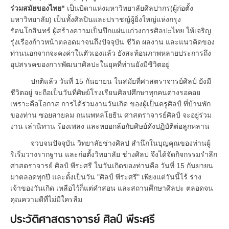
ร่วมสมัยของไทย"
เป็นบิดาแห่งมหาวิทยาลัยศิลปากร(ผู้ก่อตั้ง
มหาวิทยาลัย) เป็นทั้งศิลปินและปราชญ์ผู้ยิ่งใหญ่แห่งกรุง
รัตนโกสินทร์ ผู้สร้างความเป็นปึกแผ่นแก่วงการศิลปะไทย ให้เจริญ
รุ่งเรืองก้าวหน้าตลอดมาจนถึงปัจจุบัน ชีวิต ผลงาน และแนวคิดของ
ท่านนอกจากจะคงค่าในตัวเองแล้ว ยังสะท้อนภาพหลายประการถึง
อุปสรรคของการพัฒนาศิลปะในยุคที่ท่านยังมีชีวิตอยู่
ปกติแล้ว วันที่ 15 กันยายน ในสมัยที่ศาสตราจารย์ศิลป์ ยังมี
ชีวิตอยู่ จะถือเป็นวันที่ศิษย์โรงเรียนศิลปศึกษาทุกคนต่างรอคอย
เพราะคือโอกาส การได้ร่วมงานวันเกิด ของผู้เป็นครูศิลป์ ที่บ้านพัก
ของท่าน ซอยสายลม ถนนพหลโยธิน ศาสตราจารย์ศิลป์ จะอยู่ร่วม
งาน เล่านิทาน ร้องเพลง และหยอกล้อกับศิษย์ดังปฏิบัติต่อลูกหลาน
จวบจนปัจจุบัน วิทยาลัยช่างศิลป สำนึกในบุญคุณของท่านผู้
ริเริ่มวางรากฐาน และก่อตั้งวิทยาลัย ช่างศิลป จึงได้จัดกิจกรรมรำลึก
ศาสตราจารย์ ศิลป์ พีระศรี ในวันเกิดของท่านคือ วันที่ 15 กันยายน
มาตลอดทุกปี และตั้งเป็นวัน "ศิลป์ พีระศรี" เพียงแต่วันนี้ไร้ ร่าง
เจ้าของวันเกิด เหลือไว้ก็แต่คำสอน และสถานศึกษาศิลปะ ตลอดจน
คุณความดีที่ไม่มีใครลืม
ประวัติศาสตราจารย์ ศิลป์ พีระศรี