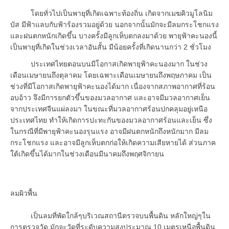
โดยทั่วไปเป็นพายุที่เกิดเฉพาะท้องถิ่น เกิดจากเมฆคิวมูโลนิม
บัส มีฟ้าแลบกับฟ้าร้องรวมอยู่ด้วย นอกจากนั้นมักจะมีลมกระโชกแรง
และฝนตกหนักเกิดขึ้น บางครั้งมีลูกเห็บตกลงมาด้วย พายุฟ้าคะนองนี้
เป็นพายุที่เกิดในช่วงเวลาอันสั้น มีน้อยครั้งที่เกิดนานกว่า 2 ชั่วโมง
ประเทศไทยตอนบนมีโอกาสเกิดพายุฟ้าคะนองมาก ในช่วง
เดือนเมษายนถึงตุลาคม โดยเฉพาะเดือนเมษายนถึงพฤษภาคม เป็น
ช่วงที่มีโอกาสเกิดพายุฟ้าคะนองได้มาก เนื่องจากสภาพอากาศที่ร้อน
อบอ้าว จึงมีการยกตัวขึ้นของมวลอากาศ และอาจมีมวลอากาศเย็น
จากประเทศจีนแผ่ลงมา ในขณะที่มวลอากาศร้อนปกคลุมอยู่เหนือ
ประเทศไทย ทำให้เกิดการปะทะกันของมวลอากาศร้อนและเย็น ซึ่ง
ในกรณีที่มีพายุฟ้าคะนองรุนแรง อาจมีฝนตกหนักถึงหนักมาก มีลม
กระโชกแรง และอาจมีลูกเห็บตกก่อให้เกิดความเสียหายได้ ส่วนภาค
ใต้เกิดขึ้นได้มากในช่วงเดือนมีนาคมถึงพฤศจิกายน
ลมผิวพื้น
เป็นลมที่พัดใกล้ๆบริเวณสถานีตรวจบนพื้นดิน หลักใหญ่ๆใน
การตรวจวัด มักจะวัดที่ระดับความสูงประมาณ 10 เมตรเหนือพื้นดิน