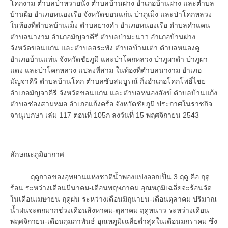
โคกงาม ตำบลป่าหวายนั่ง ตำบลบ้านฝาง อำเภอบ้านฝาง และตำบล
บ้านผือ อำเภอหนองเรือ จังหวัดขอนแก่น ป่าภูเม็ง และป่าโคกหลวง
ในท้องที่ตำบลบ้านเม็ง ตำบลยางคำ อำเภอหนองเรือ ตำบลคำแคน
ตำบลนางาม อำเภอมัญจาคีรี ตำบลป่ามะนาว อำเภอบ้านฝาง
จังหวัดขอนแก่น และตำบลสระพัง ตำบลบ้านเต่า ตำบลหนองคู
อำเภอบ้านแท่น จังหวัดชัยภูมิ และป่าโคกหลวง ป่าภูผาดำ ป่าภูผา
แดง และป่าโคกหลวง แปลงที่สาม ในท้องที่ตำบลนางาม อำเภอ
มัญจาคีรี ตำบลบ้านโคก ตำบลซับสมบูรณ์ กิ่งอำเภอโคกโพธิ์ไชย
อำเภอมัญจาคีรี จังหวัดขอนแก่น และตำบลหนองสังข์ ตำบลบ้านแก้ง
ตำบลช่องสามหมอ อำเภอแก้งคร้อ จังหวัดชัยภูมิ ประกาศในราชกิจ
จานุเบกษา เล่ม 117 ตอนที่ 105ก ลงวันที่ 15 พฤศจิกายน 2543
ลักษณะภูมิอากาศ
ฤดูกาลของอุทยานแห่งชาติน้ำพองแบ่งออกเป็น 3 ฤดู คือ ฤดู
ร้อน ระหว่างเดือนมีนาคม-เดือนพฤษภาคม อุณหภูมิเฉลี่ยจะร้อนจัด
ในเดือนเมษายน ฤดูฝน ระหว่างเดือนมิถุนายน-เดือนตุลาคม ปริมาณ
น้ำฝนจะตกมากช่วงเดือนสิงหาคม-ตุลาคม ฤดูหนาว ระหว่างเดือน
พฤศจิกายน-เดือนกุมภาพันธ์ อุณหภูมิเฉลี่ยต่ำสุดในเดือนมกราคม ซึ่ง