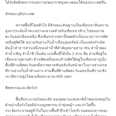
ได้รับอิทธิพลจากร่องความกดอากาศสูงทางตอนใต้ของประเทศจีน
ลักษณะภูมิประเทศ
สภาพพื้นที่โดยทั่วไป มีลักษณะสัณฐานเป็นเทือกเขาหินทราย
สูงจากระดับน้ำทะเลปานกลางคล้ายกับเทือกเขาทั่วๆ ไปของภาค
ตะวันออกเฉียงเหนือ ซึ่งเทือกเขาเหล่านี้ทอดตัวเป็นแนวยาวจากทิศ
เหนือสู่ทิศใต้ ขนานกับอ่างเก็บน้ำเขื่อนอุบลรัตน์ เป็นแหล่งกำเนิด
ต้นน้ำลำธารส่วนหนึ่งของลำน้ำที่สำคัญหลายสาย เช่น ลำน้ำพอง
ลำน้ำเชิญ ลำน้ำชี เป็นต้น แบ่งพื้นที่ได้เป็น 2 ส่วน คือ ส่วนที่อยู่ใน
เทือกเขาภูพานคำ ด้านทิศเหนือและด้านทิศใต้อยู่ในเทือกเขาภูเม็ง
พื้นที่ด้านทิศตะวันตกมีสภาพลาดชันสลับกับหน้าผาในบางช่วงจรด
ที่ราบอ่างเก็บน้ำด้านล่าง ส่วนพื้นที่ด้านทิศตะวันออกเป็นที่ราบเชิง
เขามีความสูงโดยเฉลี่ยประมาณ 600 เมตร
พืชพรรณและสัตว์ป่า
พื้นที่ประมาณร้อยละ80 ของอุทยานแห่งชาติน้ำพองปกคลุมไป
ด้วยป่าเต็งรังโดยมีป่าเบญจพรรณ ป่าทุ่งหญ้า และป่าไผ่ขึ้น
กระจัดกระจายอยู่ทั่วไปในบางพื้นที่ ลึกเข้าไปบริเวณตอนกลางของ