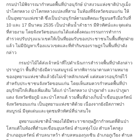
กรมป่าไม้พิจารณากำหนดพื้นที่ป่าอนุรักษ์ ป่าสงวนแห่งชาติป่าภูเม็ง
ป่าโคกหลวง ป่าโคกหลวงแปลงที่สาม ในท้องที่จังหวัดขอนแก่น ให้
เป็นอุทยานแห่งชาติ ซึ่งเป็นป่าอนุรักษ์ตามมติคณะรัฐมนตรีเมื่อวันที่
10 และ 17 มีนาคม 2535 เป็นป่าต้นน้ำลำธาร มีทิวทัศน์และจุดเด่น
ที่สวยงาม โดยจังหวัดขอนแก่นได้แต่งตั้งคณะกรรมการทำการ
สำรวจปรับปรุงแนวเขตให้เป็นที่ยอมรับของประชาชนในพื้นที่ทุกฝ่าย
แล้ว ไม่มีปัญหาเรื่องแนวเขตและที่ทำกินของราษฎรในพื้นที่ป่าดัง
กล่าว
กรมป่าไม้ได้ส่งเจ้าหน้าที่ไปดำเนินการสำรวจพื้นที่ป่าดังกล่าว
ปรากฏว่า พื้นที่ป่ายังมีความสมบูรณ์ หากพิจารณาตามความหมาย
ของอุทยานแห่งชาติแล้วยังไม่เข้าหลักเกณฑ์ แต่สมควรอนุรักษ์ไว้
สำหรับประชาชนจังหวัดขอนแก่น โดยเห็นสมควรกำหนดพื้นที่ป่า
อนุรักษ์ใกล้เคียงเพิ่มเติม ได้แก่ ป่าโคกหลวง ป่าภูผาดำ และป่าภูผา
แดง จังหวัดชัยภูมิ และป่าโสกแต้ รวมพื้นที่อ่างเก็บน้ำเขื่อนอุบลรัตน์
จังหวัดขอนแก่น เป็นอุทยานแห่งชาติด้วย เนื่องจากยังมีสภาพป่า
สมบูรณ์ มีจุดเด่นและจุดชมทิวทัศน์ที่น่าสนใจ
อุทยานแห่งชาติน้ำพองได้มีพระราชกฤษฎีกากำหนดที่ดินป่า
โสกแต้ในท้องที่ตำบลเขื่อนอุบลรัตน์ ตำบลทุ่งโป่ง ตำบลโคกสูง
อำเภออุบลรัตน์ ตำบลนาหว้า ตำบลหนองกุงเซิน อำเภอภูเวียง ตำบล