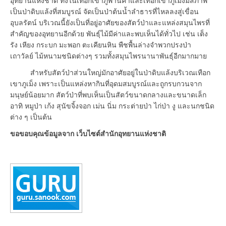
อุทยานแห่งชาติ ทั้งในเทือกเขาภูพานคำและเทือกเขาภูเม็งมีสภาพ
เป็นป่าดิบแล้งที่สมบูรณ์ จัดเป็นป่าต้นน้ำลำธารที่ไหลลงสู่เขื่อน
อุบลรัตน์ บริเวณนี้ยังเป็นที่อยู่อาศัยของสัตว์ป่าและแหล่งสมุนไพรที่
สำคัญของอุทยานอีกด้วย พันธุ์ไม้มีค่าและพบเห็นได้ทั่วไป เช่น เต็ง
รัง เหียง กระบก มะพอก ตะเคียนหิน พืชพื้นล่างจำพวกปรงป่า
เถาวัลย์ ไม้หนามชนิดต่างๆ รวมทั้งสมุนไพรนานาพันธุ์อีกมากมาย
สำหรับสัตว์ป่าส่วนใหญ่มักอาศัยอยู่ในป่าดิบแล้งบริเวณเทือก
เขาภูเม็ง เพราะเป็นแหล่งหากินที่อุดมสมบูรณ์และถูกรบกวนจาก
มนุษย์น้อยมาก สัตว์ป่าที่พบเห็นเป็นสัตว์ขนาดกลางและขนาดเล็ก
อาทิ หมูป่า เก้ง สุนัขจิ้งจอก เม่น นิ่ม กระต่ายป่า ไก่ป่า งู และนกชนิด
ต่าง ๆ เป็นต้น
ขอขอบคุณข้อมูลจาก เว็บไซต์สำนักอุทยานแห่งชาติ