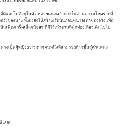
้จักรพรรดิองค์ก่อนหน้านี้สวรรคต
รื่องที่ดีและไม่ดีอยู่ในตัว หลายคนจดจำนางในด้านความโหดร้ายที่
ของนาง ทั้งยังสั่งให้สร้างเรือหินอ่อนขนาดเท่าของจริง เพื่อ
นเพียงเกร็ดเล็กๆน้อยๆ ที่มีไว้เล่ายามที่นักท่องเที่ยวเดินไปไป
ือ นางเป็นผู้หญิงธรรมดาๆคนหนึ่งที่สามารถก้าวขึ้นสู่ตำแหน่ง
ี่เลย!!