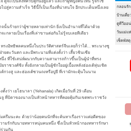
ูจะเป็นสิ่งที่ควบคู่กันอยู่แล้ว และถ้าผู้หญิงคนไหน รู้จักใช้
กลอนรัก
สู่ความสำเร็จ วิธีนี้ก็เป็นเรื่องที่น่าสนใจ อีกประเด็นหนึ่งเลย
บ้านเดี่ย
ดูทีวีออ
นั้นร้ายกว่าผู้ชายหลายเท่านัก ยิ่งเป็นอำนาจที่ได้มาด้วย
วันแม่แห
กจะกลายเป็นเรื่องที่เล่าขานต่อกันไม่รู้จบเลยทีเดียว
เช็คพัสดุ
ว่า ทรงอิทธิพลคนหนึ่งในประวัติศาสตร์จีนเลยก็ว่าได้... พระนางซู
ฝ่ายตะวันตก และมีพระนามที่แต่งตั้งว่า เสี้ยวชินเซีย
่ง ที่ใช้เสน่ห์ผนวกกับความสามารถก้าวขึ้นเป็นผู้นำที่ทรง
ชวงศ์ชิง ทั้งยังกลายเป็นผู้ชักใยอยู่เบื้องหลังฮ่องเต้หุ่นเชิด
องเต้กวงสู และฮ่องเต้ซวนถงหรือปูยี ที่เรามักจะคุ้นในนาม
ตั้งว่า เยโฮนาลา (Yehanala) เกิดเมื่อวันที่ 29 เดือน
 ที่บิดาของนางเป็นหัวหน้าทหารที่คอยคุ้มกันเขตพระราชวัง
ึมครึมนะคะ ด้วยว่าน้อยคนนักที่จะค้นหาเรื่องราวแต่อดีตของ
กิดความรักกับนายทหารหนุ่มคนหนึ่ง ซึ่งเป็นหัวหน้ากองทหารรักษา
่ร่วมกัน