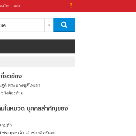
ลงใหม่
เพลง
งหมด
่เกี่ยวข้อง
ะสูติ พระนางซูสีไทเฮา
ชวังต้องห้าม
มในหมวด บุคคลสำคัญของ
สามตัว
ิ พระพุทธเจ้า เจ้าชายสิทธัตถะ