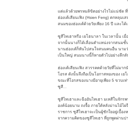
แต่แล้วด้วยพรหมลิขิตอย่างไรไม่แน่ชัด 
ฮ่องเต้เสียนเฟิง (Hsien Feng) ตกหลุมเส
สนมของฮ่องเต้ด้วยวัยเพียง 16 ปี และได้เ
ซูสีไทเฮาหรือ เยโฮนาลา ในเวลานั้น เมื่อ
จากนั้นนางก็ได้เลื่อนตำแหน่งจากสนมชั้นท
นานฮ่องเต้ก็หันไปสนใจสนมคนอื่น นามว่า L
เป็นใหญ่ สนมนางนี้ก็หายตัวไปอย่างลึกล
ฮ่องเต้เสียนเฟิง สวรรคตด้วยวัยที่ไม่มาก
โอรส ดังนั้นจึงถือเป็นโอกาสทองของ เย
ขณะที่โอรสของนางมีอายุเพียง 5 ขวบเท่าน
ซูสี...
ซูสีไทเฮาและฉืออันไทเฮา มเหสีในจักรพร
องค์น้อยนาม ถงจื้อ ภายใต้หลังม่านไม้ไผ่
ราชการ ซูสีไทเฮาจะเป็นผู้ชักใยอยู่เบื้อ
จากความคิดของซูสีไทเฮา ที่ถูกพูดผ่านปาก