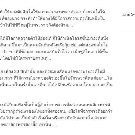
ที่ทำให้นางตัดสินใจใช้ความสวยงามของตัวเอง ยั่วยวนใจให้
สงวนลิข
น่ห์ของนาง กระทั่งทำให้นางได้มีโอกาสถวายตัวเป็นหนึ่งใน
ข้าไปใช้ชีวิตอยู่ในพระราชวังต้องห้าม....
ได้มีโอกาสถวายตัวให้ฮ่องเต้ ก็ให้กำเนิดโอรสขึ้นมาองค์หนึ่ง
ี่สามขึ้นมาเป็นสนมอันดับหนึ่งหรือกุ้ยเฟย แต่หลังจากนั้นไม่
i Fei ที่มีข้อมูลบางกระแสบันทึกไว้ว่า เมื่อซูสีไทเฮาได้ขึ้น
ับ โดยไม่มีใครทราบสาเหตุ...
นัก เพียง 30 ปีเท่านั้น และด้วยมเหสีคนแรกของพระองค์ไม่มี
โฮนาลา ที่ได้ถวายโอรสของตัวเองขึ้นไปจักรพรรดิคนต่อมา...ใน
ั้นและในครั้งนั้นเองที่นางได้เปลี่ยนชื่อจากเยโฮนาลา มาเป็น
รดิเสียนเฟิง ขึ้นเป็นผู้สำเร็จราชการทั้งสองคนแทนจักรพรรดิ
จึงปรากฏร่างเงาของไทเฮาทั้งสองคน...เมื่อใดที่จักรพรรดิออกว่า
งหลัง ไม่ว่าจะเป็นคำสั่งเรื่องใด หรือการตัดสินความใด ล้วนมา
ของจักรพรรดิถงจื้อ เท่านั้น....