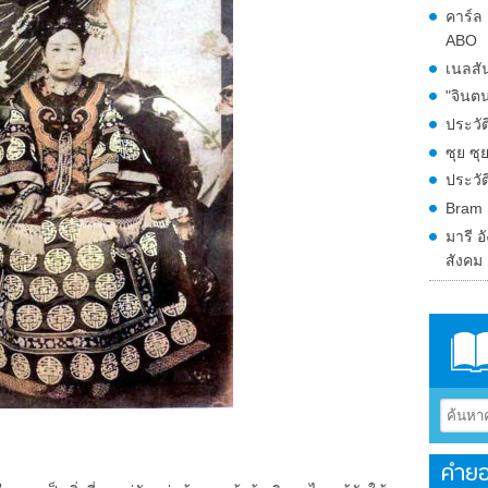
คาร์ล
ABO
เนลสั
"จินตน
ประวั
ซุย ซุ
ประวัต
Bram 
มารี อ
สังคม
คำยอ