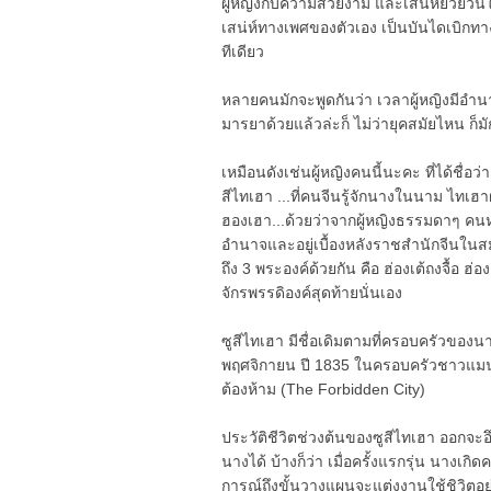
ผู้หญิงกับความสวยงาม และเสน่ห์ยั่วยวนใจ ด
เสน่ห์ทางเพศของตัวเอง เป็นบันไดเบิกทางไป
ทีเดียว
หลายคนมักจะพูดกันว่า เวลาผู้หญิงมีอำนาจ
มารยาด้วยแล้วล่ะก็ ไม่ว่ายุคสมัยไหน ก็มั
เหมือนดังเช่นผู้หญิงคนนี้นะคะ ที่ได้ชื่อ
สีไทเฮา ...ที่คนจีนรู้จักนางในนาม ไทเฮา
ฮองเฮา...ด้วยว่าจากผู้หญิงธรรมดาๆ คนหนึ
อำนาจและอยู่เบื้องหลังราชสำนักจีนในสมัยรา
ถึง 3 พระองค์ด้วยกัน คือ ฮ่องเต้ถงจื้อ ฮ่
จักรพรรดิองค์สุดท้ายนั่นเอง
ซูสีไทเฮา มีชื่อเดิมตามที่ครอบครัวของนาง
พฤศจิกายน ปี 1835 ในครอบครัวชาวแมนจู
ต้องห้าม (The Forbidden City)
ประวัติชีวิตช่วงต้นของซูสีไทเฮา ออกจะอ
นางได้ บ้างก็ว่า เมื่อครั้งแรกรุ่น นางเ
การณ์ถึงขั้นวางแผนจะแต่งงานใช้ชิวิตอยู