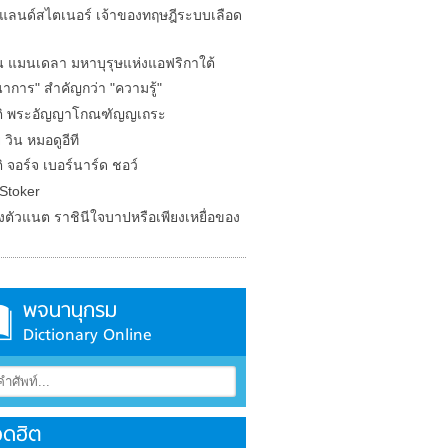
 แลนด์สไตเนอร์ เจ้าของทฤษฎีระบบเลือด
น แมนเดลา มหาบุรุษแห่งแอฟริกาใต้
าการ" สำคัญกว่า "ความรู้"
ติ พระอัญญาโกณฑัญญเถระ
ย วิน หมอดูอีที
ิ จอร์จ เบอร์นาร์ด ชอว์
Stoker
ังตัวแนต ราชินีใจบาปหรือเพียงเหยื่อของ
พจนานุกรม
Dictionary Online
ดฮิต