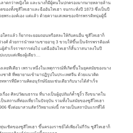
งที่ฉลาดกว่าหญิงใด และนางก็มีผู้คนในปกครองมากมายหลายล้าน
ิดของทั้งซูสีไทเฮาและฉืออันไทเฮา จนกระทั่งปี 1873 ซึ่งเป็นปี
วยพระองค์เอง แต่แล้ว ด้วยความเสเพลของจักรพรรดิหนุ่มผู้นี้
มือใครแล้ว ก็ยากจะยอมถอนหรือสละให้กับคนอื่น ซูสีไทเฮาก็
ติวงศ์ ด้วยการนำหลานชายอายุ 3 ขวบให้ขึ้นเป็นจักรพรรดิองค์
ป็นผู้สำเร็จราชการต่อไป แต่ฉืออันไทเฮาก็สิ้นวาสนาลงในปี
แบบแต่เพียงผู้เดียว....
่งเลยทีเดียว เพราะหนึ่งในเหตุการณ์ที่เกิดขึ้นในยุคสมัยของนาง
งชาติ ที่พยายามเข้ามาปฏิรูปในประเทศจีน ด้วยแนวคิด
ังทหารที่มีความคิดอนุรักษ์นิยมเช่นเดียวกับนางได้สำเร็จ
ื่อง ศิลปวัฒนธรรม ที่นางเป็นผู้อุปถัมภ์ค้ำชูงิ้ว ถึงขนาดใน
ป็นสถานที่ท่องเที่ยวในปัจจุบัน รวมทั้งในสมัยของซูสีไทเฮา
 1906 ซึ่งต่อมาสวนสัตว์วิทยาแห่งนี้ กลายเป็นสถาบันแรกที่ได้
นหุ่นเชิดของซูสีไทเฮา ขึ้นครองราชย์ได้เพียงไม่กี่วัน ซูสีไทเฮาก็