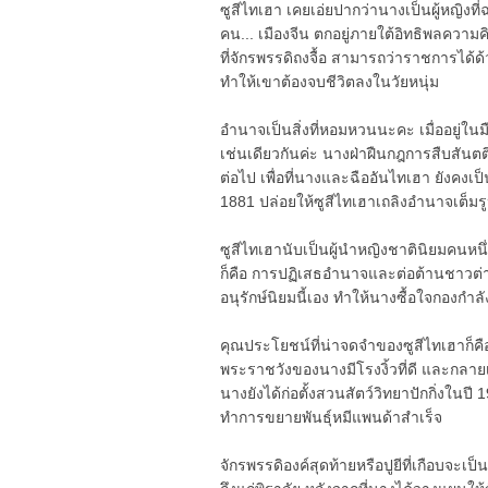
ซูสีไทเฮา เคยเอ่ยปากว่านางเป็นผู้หญิ
คน... เมืองจีน ตกอยู่ภายใต้อิทธิพลความค
ที่จักรพรรดิถงจื้อ สามารถว่าราชการได้ด้
ทำให้เขาต้องจบชีวิตลงในวัยหนุ่ม
อำนาจเป็นสิ่งที่หอมหวนนะคะ เมื่ออยู่ใน
เช่นเดียวกันค่ะ นางฝ่าฝืนกฎการสืบสันต
ต่อไป เพื่อที่นางและฉืออันไทเฮา ยังคงเ
1881 ปล่อยให้ซูสีไทเฮาเถลิงอำนาจเต็มรูป
ซูสีไทเฮานับเป็นผู้นำหญิงชาตินิยมคนหนึ
ก็คือ การปฏิเสธอำนาจและต่อต้านชาวต่า
อนุรักษ์นิยมนี้เอง ทำให้นางซื้อใจกองกำล
คุณประโยชน์ที่น่าจดจำของซูสีไทเฮาก็คือเร
พระราชวังของนางมีโรงงิ้วที่ดี และกลายเ
นางยังได้ก่อตั้งสวนสัตว์วิทยาปักกิ่งในปี
ทำการขยายพันธุ์หมีแพนด้าสำเร็จ
จักรพรรดิองค์สุดท้ายหรือปูยีที่เกือบจะเป็