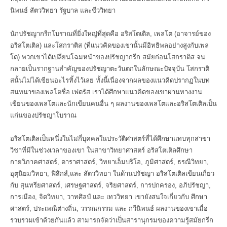
นิพนธ์ สัตววิทยา รัฐบาล และชีววิทยา
นักปรัชญากรีกโบราณที่ยิ่งใหญ่ที่สุดคือ อริสโตเติล, เพลโต (อาจารย์ของ
อริสโตเติล) และโสกราติส (ที่แนวคิดของเขานั้นมีอิทธิพลอย่างสูงกับเพล
โต) พวกเขาได้เปลี่ยนโฉมหน้าของปรัชญากรีก สมัยก่อนโสกราติส จน
กลายเป็นรากฐานสำคัญของปรัชญาตะวันตกในลักษณะปัจจุบัน โสกราติ
สนั้นไม่ได้เขียนอะไรทิ้งไว้เลย ทั้งนี้เนื่องจากผลของแนวคิดปรากฏในบท
สนทนาของเพลโตชื่อ เฟดรัส เราได้ศึกษาแนวคิดของเขาผ่านทางงาน
เขียนของเพลโตและนักเขียนคนอื่น ๆ ผลงานของเพลโตและอริสโตเติลเป็น
แก่นของปรัชญาโบราณ
อริสโตเติลเป็นหนึ่งในไม่กี่บุคคลในประวัติศาสตร์ที่ได้ศึกษาแทบทุกสาขา
วิชาที่มีในช่วงเวลาของเขา ในสาขาวิทยาศาสตร์ อริสโตเติลศึกษา
กายวิภาคศาสตร์, ดาราศาสตร์, วิทยาเอ็มบริโอ, ภูมิศาสตร์, ธรณีวิทยา,
อุตุนิยมวิทยา, ฟิสิกส์,และ สัตววิทยา ในด้านปรัชญา อริสโตเติลเขียนเกี่ยว
กับ สุนทรียศาสตร์, เศรษฐศาสตร์, จริยศาสตร์, การปกครอง, อภิปรัชญา,
การเมือง, จิตวิทยา, วาทศิลป์ และ เทววิทยา เขายังสนใจเกี่ยวกับ ศึกษา
ศาสตร์, ประเพณีต่างถิ่น, วรรณกรรม และ กวีนิพนธ์ ผลงานของเขาเมื่อ
รวบรวมเข้าด้วยกันแล้ว สามารถจัดว่าเป็นสารานุกรมของความรู้สมัยกรีก