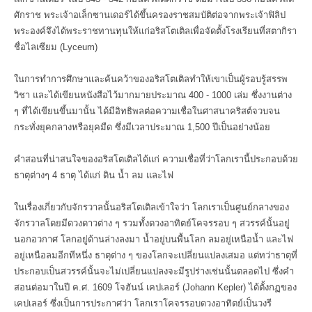
ศักราช พระเจ้าอเล็กซานเดอร์ได้ขึ้นครองราชสมบัติต่อจากพระเจ้าฟิลิป
พระองค์จึงได้พระราชทานทุนให้แก่อริสโตเติลเพื่อจัดตั้งโรงเรียนที่สตากิรา
ชื่อไลเซียม (Lyceum)
ในการทำการศึกษาและค้นคว้าของอริสโตเติลทำให้เขาเป็นผู้รอบรู้สรรพ
วิชา และได้เขียนหนังสือไว้มากมายประมาณ 400 - 1000 เล่ม ซึ่งงานต่าง
ๆ ที่ได้เขียนขึ้นมานั้น ได้มีอิทธิพลต่อความเชื่อในศาสนาคริสต์จวบจน
กระทั่งยุคกลางหรือยุคมืด ซึ่งมีเวลาประมาณ 1,500 ปีเป็นอย่างน้อย
คำสอนที่น่าสนใจของอริสโตเติลได้แก่ ความเชื่อที่ว่าโลกเรานี้ประกอบด้วย
ธาตุต่างๆ 4 ธาตุ ได้แก่ ดิน น้ำ ลม และไฟ
ในเรื่องเกี่ยวกับจักรวาลนั้นอริสโตเติลเข้าใจว่า โลกเราเป็นศูนย์กลางของ
จักรวาลโดยมีดวงดาวต่าง ๆ รวมทั้งดวงอาทิตย์โคจรรอบ ๆ สวรรค์นั้นอยู่
นอกอวกาศ โลกอยู่ด้านล่างลงมา น้ำอยู่บนพื้นโลก ลมอยู่เหนือน้ำ และไฟ
อยู่เหนือลมอีกทีหนึ่ง ธาตุต่าง ๆ ของโลกจะเปลี่ยนแปลงเสมอ แต่ทว่าธาตุที่
ประกอบเป็นสวรรค์นั้นจะไม่เปลี่ยนแปลงจะมีรูปร่างเช่นนั้นตลอดไป ซึ่งคำ
สอนต่อมาในปี ค.ศ. 1609 โจฮันน์ เคปเลอร์ (Johann Kepler) ได้ตั้งกฏของ
เคปเลอร์ ซึ่งเป็นการประกาศว่า โลกเราโคจรรอบดวงอาทิตย์เป็นวงรี