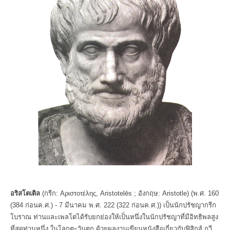
อริสโตเติล
(กรีก: Αριστοτέλης, Aristotelēs ; อังกฤษ: Aristotle) (พ.ศ. 160
(384 ก่อนค.ศ.) - 7 มีนาคม พ.ศ. 222 (322 ก่อนค.ศ.)) เป็นนักปรัชญากรีก
โบราณ ท่านและเพลโตได้รับยกย่องให้เป็นหนึ่งในนักปรัชญาที่มีอิทธิพลสูง
ที่สุดท่านหนึ่ง ในโลกตะวันตก ด้วยผลงานเขียนหนังสือเกี่ยวกับฟิสิกส์ กวี