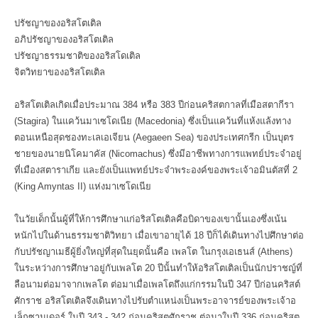
ปรัชญาของอริสโตเติล
อภิปรัชญาของอริสโตเติล
ปรัชญาธรรมชาติของอริสโดเติล
จิตวิทยาของอริสโตเติล
อริสโตเติลเกิดเมื่อประมาณ 384 หรือ 383 ปีก่อนคริสตกาลที่เมือสตากีรา
(Stagira) ในแคว้นมาเซโดเนีย (Macedonia) ซึ่งเป็นแคว้นที่แห้งแล้งทาง
ตอนเหนือสุดชองทะเลเอเจียน (Aegaeen Sea) ของประเทศกรีก เป็นบุตร
ชายของนายนิโคมาคัส (Nicomachus) ซึ่งมีอาชีพทางการแพทย์ประจำอยู่
ที่เมืองสตาราเกีย และยังเป็นแพทย์ประจำพระองค์ของพระเจ้าอมินตัสที่ 2
(King Amyntas II) แห่งมาเซโดเนีย
ในวัยเด็กนั้นผู้ที่ให้การศึกษาแก่อริสโตเติลคือบิดาของเขานั้นเองซึ่งเน้น
หนักไปในด้านธรรมชาติวิทยา เมื่อเขาอายุได้ 18 ปีก็ได้เดินทางไปศึกษาต่อ
กับปรัชญาเมธีผู้ยิ่งใหญ่ที่สุดในยุดนั้นคือ เพลโต ในกรุงเอเธนส์ (Athens)
ในระหว่างการศึกษาอยู่กับเพลโต 20 ปีนั้นทำให้อริสโตเติลเป็นนักปราชญ์ที่
ลือนามต่อมาจากเพลโต ต่อมาเมื่อเพลโตถึงแก่กรรมในปี 347 ปีก่อนคริสต์
ศักราช อริสโตเติลจึงเดินทางไปรับตำแหน่งเป็นพระอาจารย์ของพระเจ้าอ
เล็กซานเดอร์ ในปี 343 - 342 ก่อนคริสตศักราช ต่อมาในปี 336 ก่อนคริสต