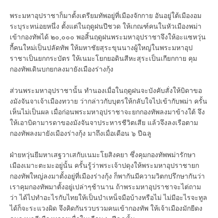
พระมหาอุปราชาก็มาตั้งเตรียมทัพอยู่ที่เมืองจักกาย อันอยู่ใต้เมืองอม
ระบุระหน่อยหนึ่ง ตั้งแต่ในฤดูฝนปีชวด ให้เกณฑ์คนในหัวเมืองพม่า
เข้ากองทัพได้ ๒๐,๐๐๐ พอสิ้นฤดูฝนพระมหาอุปราชาจึงให้อะแซหวุ่น
กี้คนใหม่เป็นปลัดทัพ ให้มหาชัยสุระขุนนางผู้ใหญ่ในพระมหาอุป
ราชาเป็นยกกระบัตร ให้เนมะโยกยอดินสีหะสุระเป็นเกียกกาย คุม
กองทัพเดินบกยกลงมายังเมืองร่างกุ้ง
ส่วนพระมหาอุปราชานั้น ทำนองเมื่อในฤดูฝนจะบังคับสั่งให้บิดาขอ
งมังจันจาเจ้าเมืองทวาย ว่ากล่าวกับบุตรให้กลับใจไปเข้ากับพม่า ครั้น
เห็นไม่เป็นผล เมื่อก่อนพระมหาอุปราชาจะยกกองทัพลงมาข้างใต้ จึง
ให้เอาบิดามารดาของมังจันจาประหารชีวิตเสีย แล้วจึงลงเรือตาม
กองทัพลงมายังเมืองร่างกุ้ง มาถึงเมื่อเดือน ๖ ปีฉลู
ฝ่ายหวุ่นยีมหาเสฐวาเสกับเนมะโยสิงคยา ซึ่งคุมกองทัพพม่ารักษา
เมืองเมาะตะมะอยู่นั้น ครั้นรู้ว่าพระเจ้าปดุงให้พระมหาอุปราชายก
กองทัพใหญ่ลงมาตั้งอยู่ที่เมืองร่างกุ้ง ก็พากันมีความวิตกปรึกษากันว่า
เราคุมกองทัพมาตั้งอยู่เปล่าๆช้านาน ถ้าพระมหาอุปราชาจะไต่ถาม
ว่า ได้ไปทำอะไรกับไทยให้เป็นบำเหน็จมือบ้างหรือไม่ ไม่มีอะไรจะทูล
ได้ก็จะระแวงผิด จึงคิดกันรวบรวมคนเข้ากองทัพ ให้เจ้าเมืองมักยีดง