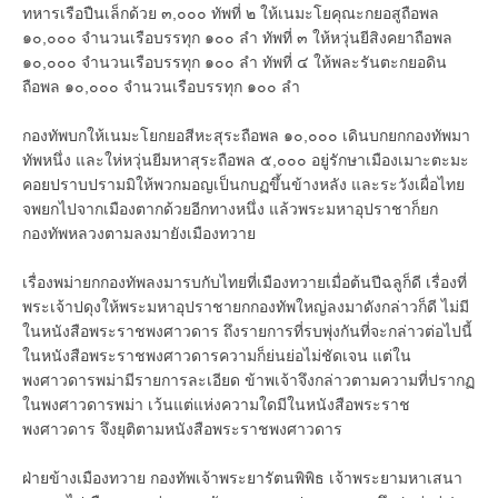
ทหารเรือปืนเล็กด้วย ๓,๐๐๐ ทัพที่ ๒ ให้เนมะโยคุณะกยอสูถือพล
๑๐,๐๐๐ จำนวนเรือบรรทุก ๑๐๐ ลำ ทัพที่ ๓ ให้หวุ่นยีสิงคยาถือพล
๑๐,๐๐๐ จำนวนเรือบรรทุก ๑๐๐ ลำ ทัพที่ ๔ ให้พละรันตะกยอดิน
ถือพล ๑๐,๐๐๐ จำนวนเรือบรรทุก ๑๐๐ ลำ
กองทัพบกให้เนมะโยกยอสีหะสุระถือพล ๑๐,๐๐๐ เดินบกยกกองทัพมา
ทัพหนึ่ง และให่หวุ่นยีมหาสุระถือพล ๕,๐๐๐ อยู่รักษาเมืองเมาะตะมะ
คอยปราบปรามมิให้พวกมอญเป็นกบฏขึ้นข้างหลัง และระวังเผื่อไทย
จพยกไปจากเมืองตากด้วยอีกทางหนึ่ง แล้วพระมหาอุปราชาก็ยก
กองทัพหลวงตามลงมายังเมืองทวาย
เรื่องพม่ายกกองทัพลงมารบกับไทยที่เมืองทวายเมื่อต้นปีฉลูก็ดี เรื่องที่
พระเจ้าปดุงให้พระมหาอุปราชายกกองทัพใหญ่ลงมาดังกล่าวก็ดี ไม่มี
ในหนังสือพระราชพงศาวดาร ถึงรายการที่รบพุ่งกันที่จะกล่าวต่อไปนี้
ในหนังสือพระราชพงศาวดารความก็ย่นย่อไม่ชัดเจน แต่ใน
พงศาวดารพม่ามีรายการละเอียด ข้าพเจ้าจึงกล่าวตามความที่ปรากฏ
ในพงศาวดารพม่า เว้นแต่แห่งความใดมีในหนังสือพระราช
พงศาวดาร จึงยุติตามหนังสือพระราชพงศาวดาร
ฝ่ายข้างเมืองทวาย กองทัพเจ้าพระยารัตนพิพิธ เจ้าพระยามหาเสนา