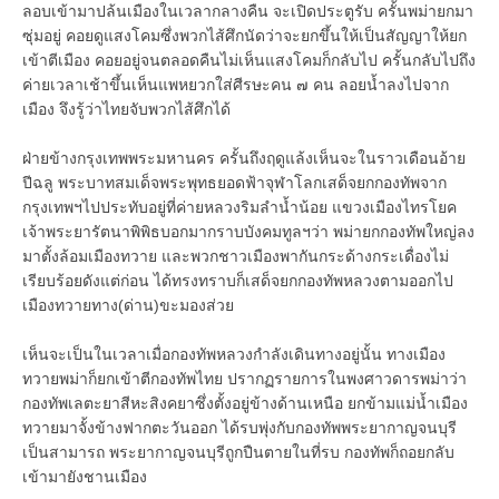
ลอบเข้ามาปล้นเมืองในเวลากลางคืน จะเปิดประตูรับ ครั้นพม่ายกมา
ซุ่มอยู่ คอยดูแสงโคมซึ่งพวกไส้ศึกนัดว่าจะยกขึ้นให้เป็นสัญญาให้ยก
เข้าตีเมือง คอยอยู่จนตลอดคืนไม่เห็นแสงโคมก็กลับไป ครั้นกลับไปถึง
ค่ายเวลาเช้าขึ้นเห็นแพหยวกใส่ศีรษะคน ๗ คน ลอยน้ำลงไปจาก
เมือง จึงรู้ว่าไทยจับพวกไส้ศึกได้
ฝ่ายข้างกรุงเทพพระมหานคร ครั้นถึงฤดูแล้งเห็นจะในราวเดือนอ้าย
ปีฉลู พระบาทสมเด็จพระพุทธยอดฟ้าจุฬาโลกเสด็จยกกองทัพจาก
กรุงเทพฯไปประทับอยู่ที่ค่ายหลวงริมลำน้ำน้อย แขวงเมืองไทรโยค
เจ้าพระยารัตนาพิพิธบอกมากราบบังคมทูลฯว่า พม่ายกกองทัพใหญ่ลง
มาตั้งล้อมเมืองทวาย และพวกชาวเมืองพากันกระด้างกระเดื่องไม่
เรียบร้อยดังแต่ก่อน ได้ทรงทราบก็เสด็จยกกองทัพหลวงตามออกไป
เมืองทวายทาง(ด่าน)ขะมองส่วย
เห็นจะเป็นในเวลาเมื่อกองทัพหลวงกำลังเดินทางอยู่นั้น ทางเมือง
ทวายพม่าก็ยกเข้าตีกองทัพไทย ปรากฏรายการในพงศาวดารพม่าว่า
กองทัพเลตะยาสีหะสิงคยาซึ่งตั้งอยู่ข้างด้านเหนือ ยกข้ามแม่น้ำเมือง
ทวายมาจั้งข้างฟากตะวันออก ได้รบพุ่งกับกองทัพพระยากาญจนบุรี
เป็นสามารถ พระยากาญจนบุรีถูกปืนตายในที่รบ กองทัพก็ถอยกลับ
เข้ามายังชานเมือง