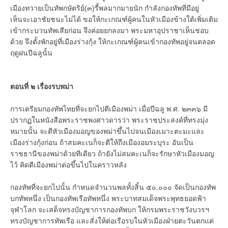
เมืองทวายเป็นทัพกษัตริย์(๓)รี้พลมากมายนัก กำลังกองทัพที่มีอยู่
เห็นจะเอาชัยชนะไม่ได้ ขอให้กะเกณฑ์ผู้คนในหัวเมืองข้างใต้เพิ่มเติม
เข้ากระบวนทัพเสียก่อน จึงค่อยยกลงมา พระมหาอุปราชาเห็นชอบ
ด้วย จึงตั้งพักอยู่ที่เมืองร่างกุ้ง ให้กะเกณฑ์ผู้คนเข้ากองทัพอยู่จนตลอด
ฤดูฝนปีฉลูนั้น
ตอนที่ ๒ เรื่องรบพม่า
การเตรียมกองทัพไทยที่จะยกไปตีเมืองพม่า เมื่อปีฉลู พ.ศ. ๒๓๓๖ มี
ปรากฏในหนังสือพระราชพงศาวดารว่า พระราชประสงค์ที่ทรงมุ่ง
หมายนั้น จะตีหัวเมืองมอญของพม่าขึ้นไปจนเมืองเมาะตะมะและ
เมืองร่างกุ้งก่อน ถ้าสมคะเนก็จะตีให้ถึงเมืองอมระบุระ อันเป็น
ราชธานีของพม่าด้วยทีเดียว ถ้ายังไม่สมคะเนก็จะรักษาหัวเมืองมอญ
ไว้ คิดตีเมืองพม่าต่อขึ้นไปในคราวหลัง
กองทัพที่จะยกไปนั้น กำหนดจำนวนพลทั้งสิ้น ๕๐,๐๐๐ จัดเป็นกองทัพ
บกทัพหนึ่ง เป็นกองทัพเรือทัพหนึ่ง พระบาทสมเด็จพระพุทธยอดฟ้า
จุฬาโลก จะเสด็จทรงบัญชาการกองทัพบก ให้กรมพระราชวังบวรฯ
ทรงบัญชาการทัพเรือ และสั่งให้ต่อเรือรบในหัวเมืองฝ่ายตะวันตกแต่