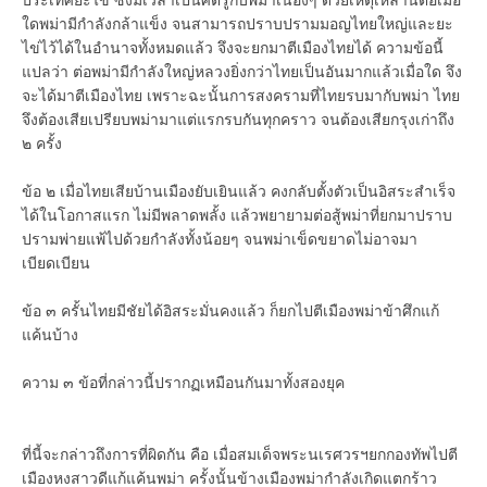
ใดพม่ามีกำลังกล้าแข็ง จนสามารถปราบปรามมอญไทยใหญ่และยะ
ไข่ไว้ได้ในอำนาจทั้งหมดแล้ว จึงจะยกมาตีเมืองไทยได้ ความข้อนี้
แปลว่า ต่อพม่ามีกำลังใหญ่หลวงยิ่งกว่าไทยเป็นอันมากแล้วเมื่อใด จึง
จะได้มาตีเมืองไทย เพราะฉะนั้นการสงครามที่ไทยรบมากับพม่า ไทย
จึงต้องเสียเปรียบพม่ามาแต่แรกรบกันทุกคราว จนต้องเสียกรุงเก่าถึง
๒ ครั้ง
ข้อ ๒ เมื่อไทยเสียบ้านเมืองยับเยินแล้ว คงกลับตั้งตัวเป็นอิสระสำเร็จ
ได้ในโอกาสแรก ไม่มีพลาดพลั้ง แล้วพยายามต่อสู้พม่าที่ยกมาปราบ
ปรามพ่ายแพ้ไปด้วยกำลังทั้งน้อยๆ จนพม่าเข็ดขยาดไม่อาจมา
เบียดเบียน
ข้อ ๓ ครั้นไทยมีชัยได้อิสระมั่นคงแล้ว ก็ยกไปตีเมืองพม่าข้าศึกแก้
แค้นบ้าง
ความ ๓ ข้อที่กล่าวนี้ปรากฏเหมือนกันมาทั้งสองยุค
ที่นี้จะกล่าวถึงการที่ผิดกัน คือ เมื่อสมเด็จพระนเรศวรฯยกกองทัพไปตี
เมืองหงสาวดีแก้แค้นพม่า ครั้งนั้นข้างเมืองพม่ากำลังเกิดแตกร้าว