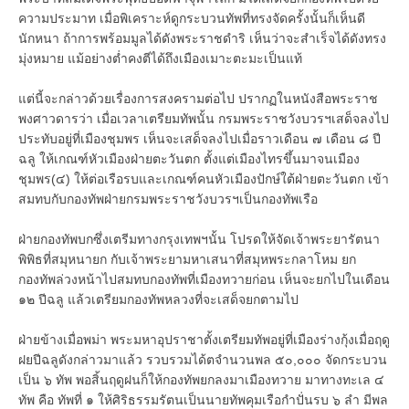
ความประมาท เมื่อพิเคราะห์ดูกระบวนทัพที่ทรงจัดครั้งนั้นก็เห็นดี
นักหนา ถ้าการพร้อมมูลได้ดังพระราชดำริ เห็นว่าจะสำเร็จได้ดังทรง
มุ่งหมาย แม้อย่างต่ำคงตีได้ถึงเมืองเมาะตะมะเป็นแท้
แต่นี้จะกล่าวด้วยเรื่องการสงครามต่อไป ปรากฏในหนังสือพระราช
พงศาวดารว่า เมื่อเวลาเตรียมทัพนั้น กรมพระราชวังบวรฯเสด็จลงไป
ประทับอยู่ที่เมืองชุมพร เห็นจะเสด็จลงไปเมื่อราวเดือน ๗ เดือน ๘ ปี
ฉลู ให้เกณฑ์หัวเมืองฝ่ายตะวันตก ตั้งแต่เมืองไทรขึ้นมาจนเมือง
ชุมพร(๔) ให้ต่อเรือรบและเกณฑ์คนหัวเมืองปักษ์ใต้ฝ่ายตะวันตก เข้า
สมทบกับกองทัพฝ่ายกรมพระราชวังบวรฯเป็นกองทัพเรือ
ฝ่ายกองทัพบกซึ่งเตรีมทางกรุงเทพฯนั้น โปรดให้จัดเจ้าพระยารัตนา
พิพิธที่สมุหนายก กับเจ้าพระยามหาเสนาที่สมุหพระกลาโหม ยก
กองทัพล่วงหน้าไปสมทบกองทัพที่เมืองทวายก่อน เห็นจะยกไปในเดือน
๑๒ ปีฉลู แล้วเตรียมกองทัพหลวงที่จะเสด็จยกตามไป
ฝ่ายข้างเมื่อพม่า พระมหาอุปราชาตั้งเตรียมทัพอยู่ที่เมืองร่างกุ้งเมื่อฤดู
ฝยปีฉลูดังกล่าวมาแล้ว รวบรวมได้ตจำนวนพล ๕๐,๐๐๐ จัดกระบวน
เป็น ๖ ทัพ พอสิ้นฤดูฝนก็ให้กองทัพยกลงมาเมืองทวาย มาทางทะเล ๔
ทัพ คือ ทัพที่ ๑ ให้ศิริธรรมรัตนเป็นนายทัพคุมเรือกำปั่นรบ ๖ ลำ มีพล