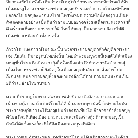
ที่ยกกองทัพไปครั้งนี้ เห็นว่าคงมีเหตุให้เข้าพระราชหฤทัยว่าจะได้หัว
เมืองมอญโดยง่าย ชะรอยพวกมอญจะรับรองเข้ามาว่าถ้ากองทัพไทย
ยกออกไป มอญจะพากันเข้ากับไทยทั้งหมด ความข้อนี้หลังฐานเป็นที่
สังเกตหลายอย่าง เป็นต้นว่าตามแบบอย่างครั้งสมเด็จพระนเรศวรฯก็
ดี ครั้งสมเด็จพระนารายณ์ก็ดี ไทยได้มอญเป็นพวกก่อน จึงยกไปตี
เมืองพม่าเหมือนกันทั้ง ๒ ครั้ง
ถ้าว่าโดยเหตุการณ์ในขณะนั้น พวกพระยามอญตัวสำคัญคือ พระยา
เจ่ง เป็นต้น ก็มาอยู่กับไทยทั้งนั้น โดยลำพังมอญพวกนี้เคยตีได้หัวเมือง
มอญขึ้นไปจนถึงเมืองร่างกุ้งก็ครั้งหนึ่งแล้ว ถึงตัวนายหนีเข้ามาอยู่
เมืองไทย พรรคพวกก็ยังมีอยู่ในเมืองมอญเป็นอันมาก สื่อสารไปมา
ถึงกันอยู่เสมอ พวกมอญทั้งสองฝ่ายคงต้องได้ทาบทามนัดแนะกันเป็น
ยุติว่าจะช่วยไทยรบพม่า
ความที่ปรากฏในกระแสพระราชดำริว่าจะตีเมืองเมาะตะมะและ
เมืองร่างกุ้งก่อน ถ้าเป็นทีก็จะได้ตีเมืองอมระบุระดังนี้ ก็เพราะไม่มั่น
พระราชหฤทัยว่าจะได้มอญเป็นกำลังสักเพียงใด ถ้าอาศัยกำลังมอญๆ
ด้น้อย ก็จะตีเพียงเมืองเมาะตะมะและเมืองร่างกุ้ง ถ้าพวกมอญเป็น
กำลังได้แข็งแรงก็จะตีให้ถึงเมืองอมระบุระทีเดียว
พระบาทสมเด็จพระพุทธยอดฟ้าจุฬาโลก มิได้เสด็จยกกองทัพไปด้วย