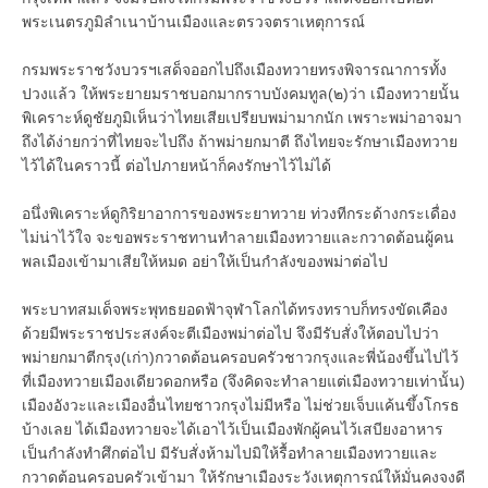
พระเนตรภูมิลำเนาบ้านเมืองและตรวจตราเหตุการณ์
กรมพระราชวังบวรฯเสด็จออกไปถึงเมืองทวายทรงพิจารณาการทั้ง
ปวงแล้ว ให้พระยายมราชบอกมากราบบังคมทูล(๒)ว่า เมืองทวายนั้น
พิเคราะห์ดูชัยภูมิเห็นว่าไทยเสียเปรียบพม่ามากนัก เพราะพม่าอาจมา
ถึงได้ง่ายกว่าที่ไทยจะไปถึง ถ้าพม่ายกมาตี ถึงไทยจะรักษาเมืองทวาย
ไว้ได้ในคราวนี้ ต่อไปภายหน้าก็คงรักษาไว้ไม่ได้
อนึ่งพิเคราะห์ดูกิริยาอาการของพระยาทวาย ท่วงทีกระด้างกระเดื่อง
ไม่น่าไว้ใจ จะขอพระราชทานทำลายเมืองทวายและกวาดต้อนผู้คน
พลเมืองเข้ามาเสียให้หมด อย่าให้เป็นกำลังของพม่าต่อไป
พระบาทสมเด็จพระพุทธยอดฟ้าจุฬาโลกได้ทรงทราบก็ทรงขัดเคือง
ด้วยมีพระราชประสงค์จะตีเมืองพม่าต่อไป จึงมีรับสั่งให้ตอบไปว่า
พม่ายกมาตีกรุง(เก่า)กวาดต้อนครอบครัวชาวกรุงและพี่น้องขึ้นไปไว้
ที่เมืองทวายเมืองเดียวดอกหรือ (จึงคิดจะทำลายแต่เมืองทวายเท่านั้น)
เมืองอังวะและเมืองอื่นไทยชาวกรุงไม่มีหรือ ไม่ช่วยเจ็บแค้นขึ้งโกรธ
บ้างเลย ได้เมืองทวายจะได้เอาไว้เป็นเมืองพักผู้คนไว้เสบียงอาหาร
เป็นกำลังทำศึกต่อไป มีรับสั่งห้ามไปมิให้รื้อทำลายเมืองทวายและ
กวาดต้อนครอบครัวเข้ามา ให้รักษาเมืองระวังเหตุการณ์ให้มั่นคงจงดี