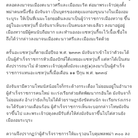
ตลอดลงมาจนเมืองตะนาวศรีและเมืองมะริด ต่อมาพระเจ้าปดุงตั้ง
พม่าคนหนึ่งชื่อ มังจันจา เป็นบุตรของสดุแมงกองขุนนางในเมืองอม
ระบุระ ให้เป็นที่เนมะโยกยอดินลงมาเป็นผู้ว่าราชการเมืองทวาย ขึ้น
อยู่ในอะแซหวุ่นกี้ มังจันจาเห็นจะเป็นคนฉลาดเฉลียว ลงมาอยู่อยู่
เมืองทวายมีผู้คนนับถือมาก และทำนองอะแซหวุ่นกี้จะไว้เนื้อเชื่อใจ
ถึงได้ว่ากล่าวลงมาจนเมืองตะนาวศรีและเมืองมะริดด้วย
ครั้นอะแซหวุ่นกี้ตายเมื่อปีจอ พ.ศ. ๒๓๓๓ มังจันจาเข้าใจว่าตัวจะได้
เป็นผู้สำเร็จราชการหัวเมืองปักษ์ใต้แทยอะแซหวุ่นกี้ แต่หาได้เป็นสม
ดังปรารถนาไม่ ด้วยพระเจ้าปดุงตั้งมังจะเลสู(๑)ลงมาเป็นผู้สำเร็จ
ราชการแทนอะแซหวุ่นกี้เมื่อเดือน ๑๑ ปีกุน พ.ศ. ๒๓๓๔
มังจันจามีความโทมนัสน้อยใจก็กระด้างกระเดื่อง ไม่ยอมอยู่ในอำนาจ
ผู้สำเร็จราชการคนใหม่ จะเร่งเรียกส่วยสัดพัฒนากรอันใด มังจันจาก็
ไม่ยอมส่ง อ้างว่ายังเก็บไม่ได้ด้วยราษฎรยังขัดสนนัก จะเรียกเร่งเกรง
จะได้รับความเดือนร้อน ผู้สำเร็จราชการเห็นจะบอกกล่าวโทษมังจัน
จาขึ้นไป และพระเจ้าปดุงคงมีรับสั่งให้ส่งมังจันจาขึ้นไปไต่สวนยัง
เมืองอมระบุระ
ความจึงปรากฏว่าผู้สำเร็จราชการให้มะรุวอนโบคุมพลพม่า ๓๐๐ ลง