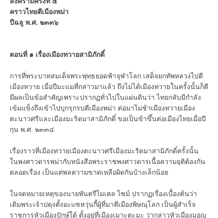
สงครามครั้งที่ ๕
คราวไทยตีเมืองพม่า
ปีฉลู พ.ศ. ๒๓๓๖
ตอนที่ ๑ เรื่องเมืองทวายสามิภักดิ์
การที่พระบาทสมเด็จพระพุทธยอดฟ้าจุฬาโลก เสด็จยกทัพหลวงไปตี
เมืองทวาย เมื่อปีมะแมที่กล่าวมาแล้ว ถึงไม่ได้เมืองทวายในครั้งนั้นก็ดี
มีผลเป็นข้อสำคัญเพราะปรากฏทั่วไปในแผ่นดินว่า ไทยกลับมีกำลัง
เข้มแข็งถึงเข้าไปบุกรุกรบตีเมืองพม่า ต่อมาไม่ช้าเมืองทวายเมือง
ตะนาวศรีและเมืองมะริดมาสามิภักดิ์ ขอเป็นข้าขึ้นต่อเมืองไทยเมื่อปี
กุน พ.ศ. ๒๓๓๔
เรื่องราวที่เมืองทวายเมืองตะนาวศรีเมืองมะริดมาสามิภักดิ์ครั้งนั้น
ในพงศาวดารพม่ากับหนังสือพระราชพงศาวดารเนื้อความยุติต้องกัน
ตลอดเรื่อง เป็นแต่พลความขาดเหลือผิดกันบ้างเล็กน้อย
ในจดหมายเหตุของนายพันตรีไมเคล ไซม์ ปรากฏเรื่องเบื้องต้นว่า
เดิมพระเจ้าปดุงตั้งอะแซหวุ่นกี้ผู้ที่มาตีเมืองพิษณุโลก เป็นผู้สำเร็จ
ราชการหัวเมืองปักษ์ใต้ ตั้งอยู่ที่เมืองเมาะตะมะ ว่ากล่าวหัวเมืองมอญ