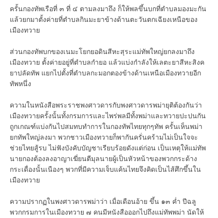
ครั้นกองทัพเรือที่ ๓ ที่ ๔ ตามลงมาถึง ก็ให้พลขึ้นบกที่ตำบลมองมะกัน
แล้วยกมาตั้งค่ายที่ตำบลกินมะยาข้างด้านตะวันตกเฉียงเหนือของ
เมืองทวาย
ส่วนกองทัพบกของเนมะโยกยอดินสีหะสุระแม่ทัพใหญ่ยกลงมาถึง
เมืองทวาย ตั้งค่ายอยู่ที่ตำบลกำยอ แล้วแบ่งกำลังให้เลตะยาสีหะสิงค
ยาปลัดทัพ แยกไปตั้งที่ตำบลกะมอกตองข้างด้านเหนือเมืองทวายอีก
ทัพหนึ่ง
ความในหนังสือพระราชพงศาวดารกับพงศาวดารพม่ายุติต้องกันว่า
เมืองทวายครั้งนั้นทั้งกรมการและไพร่พลมีทั้งพม่าและทวายปะปนกัน
ถูกเกณฑ์แบ่งกันไปสมทบทำการในกองทัพไทยทุกๆทัพ ครั้นเห็นพม่า
ยกทัพใหญ่ลงมา พวกชาวเมืองทวายก็พากันครั่นคร้ามไม่เป็นใจจะ
ช่วยไทยสู้รบ ไม่ฟังบังคับบัญชาเรียบร้อยดังแต่ก่อน เป็นเหตุให้แม่ทัพ
นายกองต้องลงอาญาเฆี่ยนตีมุลนายผู้เป็นหัวหน้าของพวกกระด้าง
กระเดื่องนั้นเนืองๆ พวกที่มีความเจ็บแค้นไทยจึงคิดเป็นไส้ศึกขึ้นใน
เมืองทวาย
ความปรากฏในพงศาวดารพม่าว่า เมื่อเดือนอ้าย ขึ้น ๑๓ ค่ำ ปีฉลู
พวกกรมการในเมืองทวาย ๗ คนมีหนังสือออกไปถึงแม่ทัพพม่า นัดให้