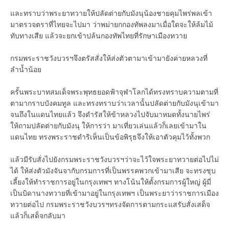
และทราบว่าพระยาทวายให้ปลัดต่ายกับมังนุน้องชายคุมไพร่พลเข้า
มาตรวจตราที่ไทยจะไปมา ว่าพม่ายกกองทัพลงมาเมื่อใดจะให้ล้มไม้
ทับทางเสีย แล้วจะยกเข้าปล้นกองทัพไทยที่รักษาเมืองทวาย
กรมพระราชวังบวรฯจึงตรัสสั่งให้ส่งตัวตามาเข้ามายังค่ายหลวงที่
ลำน้ำน้อย
ครั้นพระบาทสมเด็จพระพุทธยอดฟ้าจุฬาโลกได้ทรงทราบความตามที่
ตามากราบบังคมทูล และทรงทราบว่าเวลานั้นปลัดต่ายกับมังนุเข้ามา
จนถึงในแดนไทยแล้ว จึงดำรัสให้ข้าหลวงไปจับมาหมดทั้งนายไพร่
ให้ถามปลัดต่ายกับมังนุ ให้การว่า มาเที่ยวเล่นแล้วก็เลยเข้ามาใน
แดนไทย ทรงพระราชดำริเห็นเป็นข้อพิรุธจึงให้เอาตัวคุมไว้ทั้งพวก
แล้วมีรับสั่งไปยังกรมพระราชวังบวรฯว่าจะไว้ใจพระยาทวายต่อไปไม่
ได้ ให้ส่งตัวมังจันจากับกรมการที่เป็นพรรคพวกเข้ามาเสีย จะทรงชุบ
เลี้ยงให้ทำราชการอยู่ในกรุงเทพฯ ทางโน้นให้ตั้งกรมการผู้ใหญ่ ผู้มี่
เป็นบิดานางทวายที่เข้ามาอยู่ในกรุงเทพฯ เป็นพระยาว่าราชการเมือง
ทวายต่อไป กรมพระราชวังบวรฯทรงจัดการตามกระแสรับสั่งเสด็จ
แล้วก็เสด็จกลับมา