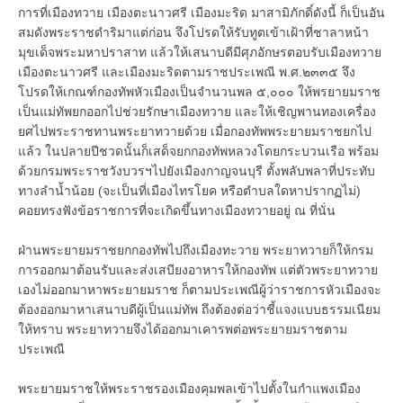
การที่เมืองทวาย เมืองตะนาวศรี เมืองมะริด มาสามิภักดิ์ดังนี้ ก็เป็นอัน
สมดังพระราชดำริมาแต่ก่อน จึงโปรดให้รับทูตเข้าเฝ้าที่ชาลาหน้า
มุขเด็จพระมหาปราสาท แล้วให้เสนาบดีมีศุภอักษรตอบรับเมืองทวาย
เมืองตะนาวศรี และเมืองมะริดตามราชประเพณี พ.ศ.๒๓๓๕ จึง
โปรดให้เกณฑ์กองทัพหัวเมืองเป็นจำนวนพล ๕,๐๐๐ ให้พรยายมราช
เป็นแม่ทัพยกออกไปช่วยรักษาเมืองทวาย และให้เชิญพานทองเครื่อง
ยศไปพระราชทานพระยาทวายด้วย เมื่อกองทัพพระยายมราชยกไป
แล้ว ในปลายปีชวดนั้นก็เสด็จยกกองทัพหลวงโดยกระบวนเรือ พร้อม
ด้วยกรมพระราชวังบวรฯไปยังเมืองกาญจนบุรี ตั้งพลับพลาที่ประทับ
ทางลำน้ำน้อย (จะเป็นที่เมืองไทรโยค หรือตำบลใดหาปรากฏไม่)
คอยทรงฟังข้อราชการที่จะเกิดขึ้นทางเมืองทวายอยู่ ณ ที่นั่น
ฝ่านพระยายมราชยกกองทัพไปถึงเมืองทะวาย พระยาทวายก็ให้กรม
การออกมาต้อนรับและส่งเสบียงอาหารให้กองทัพ แต่ตัวพระยาทวาย
เองไม่ออกมาหาพระยายมราช ก็ตามประเพณีผู้ว่าราชการหัวเมืองจะ
ต้องออกมาหาเสนาบดีผู้เป็นแม่ทัพ ถึงต้องต่อว่าชี้แจงแบบธรรมเนียม
ให้ทราบ พระยาทวายจึงได้ออกมาเคารพต่อพระยายมราชตาม
ประเพณี
พระยายมราชให้พระราชรองเมืองคุมพลเข้าไปตั้งในกำแพงเมือง