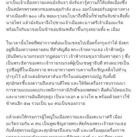
มาเป็นเจ้าเมืองทวายแทนมังจันจา มังจันจารู้ความก็ให้ปลัดเมืองซึ่ง
เป็นสมัครพรรคพวกของตนคุมกำลัง ๕๐๐ ออกไปคอยรับอยู่กลางทาง
ห่างเมืองสัก ๒๐๐ เส้น พอมะรุวอนโบมาถึงที่นั้นก็ช่วยกันจับฆ่าเสียทั้ง
นายไพร่ แล้วมังจันจาจึงไปชวนเจ้าเมืองตะนาวศรีเจ้าเมืองมะริด
พร้อมใจกันมาขอเป็นข้าขอบขัณฑสีมาขึ้นกรุงสยามทั้ง ๓ เมือง
ในเวลานั้นไทยที่พม่ากวาดต้อนเป็นเชลยไปเมื่อครั้งกรุงเก่าได้ ยังตก
อยู่ที่เมืองทวายหลายคน ที่สำคัญคือ พระเจ้าหลานเธอ เจ้าฟ้าหญิง
(อันมีพระนามกรมปรากฏต่อมาว่า เจ้าฟ้ากรมขุนรามินทราสุดา ) ซึ่ง
เป็นพระธิดาของพระเจ้ารามรณรงค์ผู้เป็นเชษฐาธิบดี ทรงผนวชเป็น
รูปชีอยู่ที่ในเมืองทวาย พระยาทวายทราบความจึงเชิญเสด็จไปทำนุ
บำรุงไว้ แล้วแต่งอักษรสาส์นจารึกในแผ่นสุพรรณบัฏ กับทั้งมี
ศุภอักษรชี้แจงความถึงเสนาบดีไทย และให้จัดเครื่องราชบรรณนา
การตามแบบแผนประเพณีการสามิภักดิ์ของเพศพม่า คือต้นไม้ทองเงิน
และนางทวายอันมีสกุลสูง เป็นนางเอก ๑ นางโท ๒ พร้อมด้วยสาวใช้
ข้าคนอีก ๕๗ รวมเป็น ๖๐ คนเป็นของถวาย
แล้วแต่งให้กรมการผู้ใหญ่ในเมืองทวายและเมืองตะนาวศรี เมือง
มะริดรวมกัน ๓ คน เป็นทูตเชิญลายพระหัตถ์ของพระเจ้าหลานเธอ
กับทั้งสุพรรณบัฏและศุภอักษรถึงเสนาบดี และเครื่องคุมเครื่องราช
บรรณนาการเข้ามาทางกาญจนบุรีกับพระสงฆ์ ๑๐ รูป มีพระมหา