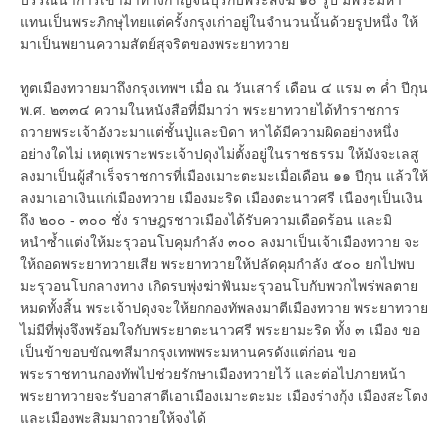
แทนเป็นพระภิกษุไทยแต่ครั้งกรุงเก่าอยู่ในจำนวนนั้นด้วยรูปหนึ่ง ให้
มาเป็นพยานความสัตย์สุจริตของพระยาทวาย
ทูตเมืองทวายมาถึงกรุงเทพฯ เมื่อ ณ วันเสาร์ เดือน ๔ แรม ๓ ค่ำ ปีกุน
พ.ศ. ๒๓๓๔ ความในหนังสือที่มีมาว่า พระยาทวายได้ทำราชการ
ถวายพระเจ้าอังวะมาแต่ชั้นปู่และบิดา หาได้มีความผิดอย่างหนึ่ง
อย่างใดไม่ เหตุเพราะพระเจ้าปดุงไม่ตั้งอยู่ในราชธรรม ให้มังจะเลสู
ลงมาเป็นผู้สำเร็จราชการที่เมืองเมาะตะมะเมื่อเดือน ๑๑ ปีกุน แล้วให้
ลงมาเอาเงินแก่เมืองทวาย เมืองมะริด เมืองตะนาวศรี เนืองๆเป็นเงิน
ถึง ๒๐๐ - ๓๐๐ ชั่ง ราษฎรชาวเมืองได้รับความเดือดร้อน และมิ
หนำซ้ำแต่งให้มะรุวอนโบคุมกำลัง ๓๐๐ ลงมาเป็นเจ้าเมืองทวาย จะ
ให้ถอดพระยาทวายเสีย พระยาทวายให้ปลัดคุมกำลัง ๕๐๐ ยกไปพบ
มะรุวอนโบกลางทาง เกิดรบพุ่งฆ่าฟันมะรุวอนโบกับพวกไพร่พลตาย
หมดทั้งสิ้น พระเจ้าปดุงจะให้ยกกองทัพลงมาตีเมืองทวาย พระยาทวาย
ไม่มีที่พุ่งจึงพร้อมใจกับพระยาตะนาวศรี พระยามะริด ทั้ง ๓ เมือง ขอ
เป็นข้าขอบขัณฑสีมากรุงเทพพระมหานครดังแต่ก่อน ขอ
พระราชทานกองทัพไปช่วยรักษาเมืองทวายไว้ และต่อไปภายหน้า
พระยาทวายจะรับอาสาตีเอาเมืองเมาะตะมะ เมืองร่างกุ้ง เมืองสะโตง
และเมืองพะสิมมาถวายให้จงได้