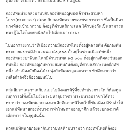
คุมลงมาตีเมืองทวายเมื่อในเดือน ๖ ปีฉลูนั้น
กองทัพพม่ายกลงมาพบกับกองทัพมอญของเจ้าพระยามหา
โยธา(พระยาเจ่ง) สมทบกับกองทัพทวายของพระยาทวาย ซึ่งเป็นบิดา
นางที่ส่งเข้ามาถวาย ตั้งอยู่ที่ตำบลสิกกะเนต ได้รบพุ่งกันเป็นสามารถ
พม่าสู้ไม่ได้ก็แตกหนีกลับไปเมืองเมาะตะมะ
ไปบอกรายงานว่าที่เมืองทวายมีกองทัพไทยตั้งอยู่หลายทัพ คือกองทัพ
พระยายมราชมีจำนวนพล ๔๐,๐๐๐ ตั้งอยู่ในชานเมืองทัพหนึ่ง
กองทัพพระยาพิษณุโลกมีจำนวนพล ๑๕,๐๐๐ ตั้งอยู่ทางทิศตะวันออก
ทัพหนึ่ง กองทัพมอญกับทวายสมทบกันตั้งอยู่ที่ตำบลสิกกะเนตอีกทัพ
หนึ่ง เจ้าเมืองมักยีดงได้รบพุ่งกับทัพมอญและทวาย ข้าศึกมากกว่า
เหลือกำลังจึงต้องถอยหนีไป
หวุ่นยีมหาเสฐวาเสกับเนมะโยสิงคยามิรู้ที่จะทำประการใด ก็ต้องทูล
เหตุการณ์ทั้งนั้นไปยังพระมหาอุปราชา พระมหาอุปราชาได้ทรง
ทราบว่า กองทัพพม่ายกลงมาเสียทีแตกหนีไทยไปก็ขัดเคือง มีรับสั่งให้
เอาแม่ทัพนายกองทั้งปวงมาทำโทษตามอาญาศึก แล้วจะยกลงมาตี
เมืองทวายในฤดูฝนนั้น
พวกแม่ทัพนายกองพากันกราบทูลห้ามปรามว่า กองทัพไทยที่ตั้งอยู่