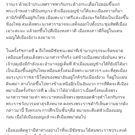
รวนเร ด้วยเจ้าประเทศราชพากันกระด้างกระเดื่องไม่ยอมขึ้นแก่
พระเจ้าหงสาวดีนันทบุเรง หัวเมืองมอญข้างใต้และเมืองทวายก็มา
สามิภักดิ์ขึ้นอยู่กับไทย เมืองตะนาวศรีและเมืองมะริดก็ยังเป็นเมืองขึ้น
ขิองไทย สมเด็จพระนเรศวรฯอาจจะเสด็จออกไปตั้งประชุมทัพที่เมือง
เมาะตะมะ แล้วยกขึ้นไปตีเมืองหงสาวดี เมืองหงสาวดีก็อยู่ในแดน
มอญใต้เมืองอังวะลงมามาก
ในครั้งรัชกาลที่ ๑ ถึงไทยมีชัยชนะพม่าที่เข้ามาบุกรุกจนเข็ดขยาด
เหมือนครั้งสมเด็จพระนเรศวรฯก็จริง แต่ข้างเมืองพม่ายังมั่นคง พระ
เจ้าปดุงยังมีกำลังและอำนาจอยู่เต็มที่ หัวเมืองมอญข้างใต้ก็ยังมิได้มา
เป็นเมืองขึ้นอยู่กับไทยเหมือนครั้งสมเด็จพระนเรศวรฯ และที่สุดเมือง
อมระบุระราชธานีใหม่ของพม่าอันอยู่ใกล้ๆกับเมืองอังวะ ก็อยู่ในแผ่น
ดินพม่า ห่างไกลขึ้นไปทางข้างเหนืออีกเป็นอันมาก การที่คิดจะตีเมือง
พม่าเมื่อครั้งรัชกาลที่ ๑ เห็นว่าได้ยากยิ่งกว่าเมื่อครั้งสมเด็จพระ
นเรศวรฯหลายเท่า พระบาทสมเด็จพระพุทธยอดฟ้าจุฬาโลกกับกรม
พระราชวังบวรมหาสุรสิงหนาท คงทรงพระราชดำริเห็นความยากดัง
กล่าวมานี้ จึงทรงกะการศึกเป็นชั้นๆคือ หมายจะตีแต่หัวเมืองมอญ
ก่อน เมื่อได้เมืองมอญแล้วจะตีเมืองพม่าต่อไป
เมื่อลองคิดดูว่ามีท่าทางอย่างไรที่จะมีชัยชนะได้สมพระราชประสงค์