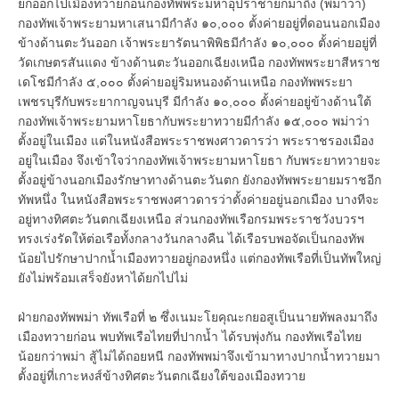
ยกออกไปเมืองทวายก่อนกองทัพพระมหาอุปราชายกมาถึง (พม่าว่า)
กองทัพเจ้าพระยามหาเสนามีกำลัง ๑๐,๐๐๐ ตั้งค่ายอยู่ที่ดอนนอกเมือง
ข้างด้านตะวันออก เจ้าพระยารัตนาพิพิธมีกำลัง ๑๐,๐๐๐ ตั้งค่ายอยู่ที่
วัดเกษตรสันแดง ข้างด้านตะวันออกเฉียงเหนือ กองทัพพระยาสีหราช
เดโชมีกำลัง ๕,๐๐๐ ตั้งค่ายอยู่ริมหนองด้านเหนือ กองทัพพระยา
เพชรบุรีกับพระยากาญจนบุรี มีกำลัง ๑๐,๐๐๐ ตั้งค่ายอยู่ข้างด้านใต้
กองทัพเจ้าพระยามหาโยธากับพระยาทวายมีกำลัง ๑๕,๐๐๐ พม่าว่า
ตั้งอยู่ในเมือง แต่ในหนังสือพระราชพงศาวดารว่า พระราชรองเมือง
อยู่ในเมือง จึงเข้าใจว่ากองทัพเจ้าพระยามหาโยธา กับพระยาทวายจะ
ตั้งอยู่ข้างนอกเมืองรักษาทางด้านตะวันตก ยังกองทัพพระยายมราชอีก
ทัพหนึ่ง ในหนังสือพระราชพงศาวดารว่าตั้งค่ายอยู่นอกเมือง บางทีจะ
อยู่ทางทิศตะวันตกเฉียงเหนือ ส่วนกองทัพเรือกรมพระราชวังบวรฯ
ทรงเร่งรัดให้ต่อเรือทั้งกลางวันกลางคืน ได้เรือรบพอจัดเป็นกองทัพ
น้อยไปรักษาปากน้ำเมืองทวายอยู่กองหนึ่ง แต่กองทัพเรือที่เป็นทัพใหญ่
ยังไม่พร้อมเสร็จยังหาได้ยกไปไม่
ฝ่ายกองทัพพม่า ทัพเรือที่ ๒ ซึ่งเนมะโยคุณะกยอสูเป็นนายทัพลงมาถึง
เมืองทวายก่อน พบทัพเรือไทยที่ปากน้ำ ได้รบพุ่งกัน กองทัพเรือไทย
น้อยกว่าพม่า สู้ไม่ได้ถอยหนี กองทัพพม่าจึงเข้ามาทางปากน้ำทวายมา
ตั้งอยู่ที่เกาะหงส์ข้างทิศตะวันตกเฉียงใต้ของเมืองทวาย