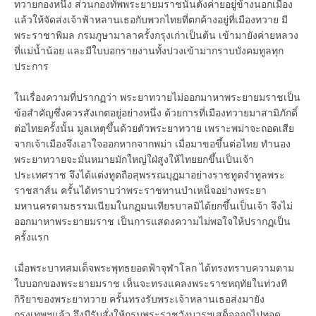
ทวายกองหนึ่ง ส่วนกองทัพพระยายมราชนั้นตั้งค่ายอยู่ข้างนอกเมือง
แล้วให้จัดส่งเจ้าฟ้าหลานเธอกับพวกไทยที่ตกค้างอยู่ที่เมืองทวาย มี
พระราชาพิมล กรมภูษามาลาครั้งกรุงเก่าเป็นต้น เข้ามายังค่ายหลวง
ที่แม่น้ำน้อย และมีใบบอกรายงานทั้งปวงเข้ามากราบบังคมทูลทุก
ประการ
ในเรื่องความที่ปรากฏว่า พระยาทวายไม่ออกมาหาพระยายมราชเป็น
ข้อสำคัญซึ่งควรสังเกตอยู่อย่างหนึ่ง ด้วยการที่เมืองทวายมาสามิภักดิ์
ต่อไทยครั้งนั้น มูลเหตุขึ้นด้วยตัวพระยาทวาย เพราะพม่าจะถอดเสีย
จากเจ้าเมืองจึงเอาใจออกหากจากพม่า เมื่อมาขอขึ้นต่อไทย ทำนอง
พระยาทวายจะมั่นหมายมักใหญ่ใฝ่สูงให้ไทยยกขึ้นเป็นเจ้า
ประเทศราช จึงได้แต่งทูตถือสุพรรณบุฏมาอย่างราชทูตจำทูลพระ
ราชสาส์น ครั้นได้ทราบว่าพระราชทานบำเหน็จอย่างพระยา
มหานครตามธรรมเนียมในกฏมนเทียรบาลมิได้ยกขึ้นเป็นเจ้า จึงไม่
ออกมาหาพระยายมราช เป็นการแสดงความไม่พอใจให้ปรากฏเป็น
ครั้งแรก
เมื่อพระบาทสมเด็จพระพุทธยอดฟ้าจุฬาโลก ได้ทรงทราบความตาม
ใบบอกของพระยายมราช เห็นจะทรงแคลงพระราชหฤทัยในท่วงที
กิริยาของพระยาทวาย ครั้นทรงรับพระเจ้าหลานเธอส่งมายัง
กรุงเทพฯแล้ว จึงมีรับสั่งให้กรมพระราชวังบวรฯเสด็จออกไปทอด