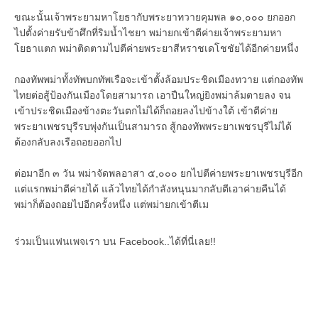
ขณะนั้นเจ้าพระยามหาโยธากับพระยาทวายคุมพล ๑๐,๐๐๐ ยกออก
ไปตั้งค่ายรับข้าศึกที่ริมน้ำไชยา พม่ายกเข้าตีค่ายเจ้าพระยามหา
โยธาแตก พม่าติดตามไปตีค่ายพระยาสีหราชเดโชชัยได้อีกค่ายหนึ่ง
กองทัพพม่าทั้งทัพบกทัพเรือจะเข้าตั้งล้อมประชิดเมืองทวาย แต่กองทัพ
ไทยต่อสู้ป้องกันเมืองโดยสามารถ เอาปืนใหญ่ยิงพม่าล้มตายลง จน
เข้าประชิดเมืองข้างตะวันตกไม่ได้ก็ถอยลงไปข้างใต้ เข้าตีค่าย
พระยาเพชรบุรีรบพุ่งกันเป็นสามารถ สู้กองทัพพระยาเพชรบุรีไม่ได้
ต้องกลับลงเรือถอยออกไป
ต่อมาอีก ๓ วัน พม่าจัดพลอาสา ๕,๐๐๐ ยกไปตีค่ายพระยาเพชรบุรีอีก
แต่แรกพม่าตีค่ายได้ แล้วไทยได้กำลังหนุนมากลับตีเอาค่ายคืนได้
พม่าก็ต้องถอยไปอีกครั้งหนึ่ง แต่พม่ายกเข้าตีเม
ร่วมเป็นแฟนเพจเรา บน Facebook..ได้ที่นี่เลย!!