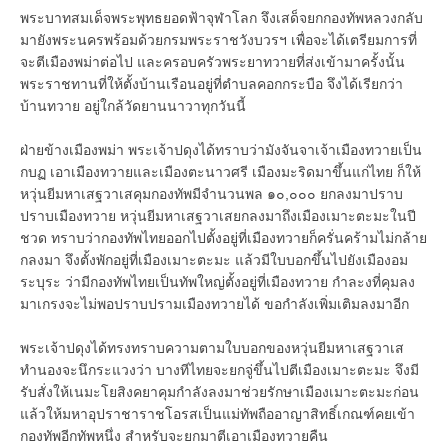
พระบาทสมเด็จพระพุทธยอดฟ้าจุฬาโลก จึงเสด็จยกกองทัพหลวงกลับ
มายังพระนครพร้อมด้วยกรมพระราชวังบวรฯ เพื่อจะได้เตรียมการที่
จะตีเมืองพม่าต่อไป และครอบครัวพระยาทวายที่ส่งเข้ามาครั้งนั้น
พระราชทานที่ให้ตั้งบ้านเรือนอยู่ที่ตำบลคอกกระบือ จึงได้เรียกว่า
บ้านทวาย อยู่ใกล้วัดยานนาวาทุกวันนี้
ฝ่ายข้างเมืองพม่า พระเจ้าปดุงได้ทราบว่ามังจันจาเจ้าเมืองทวายเป็น
กบฏ เอาเมืองทวายและเมืองตะนาวศรี เมืองมะริดมาขึ้นแก่ไทย ก็ให้
หวุ่นยีมหาเสฐวาเสคุมกองทัพมีจำนวนพล ๑๐,๐๐๐ ยกลงมาปราบ
ปราบเมืองทวาย หวุ่นยีมหาเสฐวาเสยกลงมาถึงเมืองเมาะตะมะในปี
ชวด ทราบว่ากองทัพไทยออกไปตั้งอยู่ที่เมืองทวายก็ครั่นคร้ามไม่กล้าย
กลงมา จึงตั้งพักอยู่ที่เมืองเมาะตะมะ แล้วมีใบบอกขึ้นไปยังเมืองอม
ระบุระ ว่ามีกองทัพไทยเป็นทัพใหญ่ตั้งอยู่ที่เมืองทวาย กำละงที่คุมลง
มาเกรงจะไม่พอปราบปรามเมืองทวายได้ ขอกำลังเพิ่มเติมลงมาอีก
พระเจ้าปดุงได้ทรงทราบความตามใบบอกของหวุ่นยีมหาเสฐวาเส
ทำนองจะนึกระแวงว่า บางทีไทยจะยกจู่ขึ้นไปตีเมืองเมาะตะมะ จึงมี
รับสั่งให้เนมะโยสิงคยาคุมกำลังลงมาช่วยรักษาเมืองเมาะตะมะก่อน
แล้วให้มหาอุปราชาราชโอรสเป็นแม่ทัพถืออาญาสิทธิ์เกณฑ์คยเข้า
กองทัพอีกทัพหนึ่ง สำหรับจะยกมาตีเอาเมืองทวายคืน