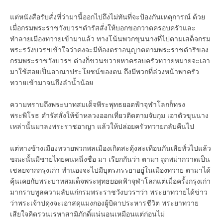
แต่หนังสือรับสั่งที่ว่ามานี้ออกไปถึงไม่ทันที่จะป้องกันเหตุการณ์ ด้วย
เมื่อกรมพระราชวังบวรฯดำรัสสั่งให้บอกขอกวาดครอบครัวและ
ทำลายเมืองทวายเข้ามาแล้ว ทางโน้นพวกขุนนางที่ไปตามเสด็จกรม
พระรวังบวรฯเข้าใจว่าคงจะมีท้องตราอนุญาตตามพระราชดำริของ
กรมพระราชวังบวรฯ ต่างก็ขวนขวายหาครอบครัวทวายหมายจะเอา
มาใช้สอยเป็นอาณาประโยชน์ของตน ถึงมีพวกที่ล่วงหน้าพาครัว
ทวายเข้ามาจนถึงลำน้ำน้อย
ความทราบถึงพระบาทสมเด็จพีระพุทธยอดฟ้าจุฬาโลกก็ทรง
พระพิโรธ ดำรัสสั่งให้ข้าหลวงออกเที่ยวติดตามจับกุม เอาตัวขุนนาง
เหล่านั้นมาลงพระราชอาญา แล้วให้ปล่อยครัวทวายกลับคืนไป
แต่ทางข้างเมืองทวายพวกพลเมืองเกิดสะดุ้งสะเทือนกันเสียทั่วไปแล้ว
ขณะนั้นมีชายไทยคนหนึ่งชื่อ มา เรียกกันว่า ตามา ถูกพม่ากวาดเป็น
เชลยจากกรุงเก่า ทำนองจะไปมีบุตรภรรยาอยู่ในเมืองทวาย ตามาได้
คุ้นเคยกับพระบาทสมเด็จพระพุทธยอดฟ้าจุฬาโลกแต่เมื่อครั้งกรุงเก่า
มากราบทูลความลับแก่กรมพระราชวังบวรฯว่า พระยาทวายได้ข่าว
ว่าพระเจ้าปดุงจะเอาสดุแมงกองผู้บิดาประหารชีวิต พระยาทวาย
เสียใจคิดรวนเรหาสามิภักดิ์แน่นอนเหมือนแต่ก่อนไม่