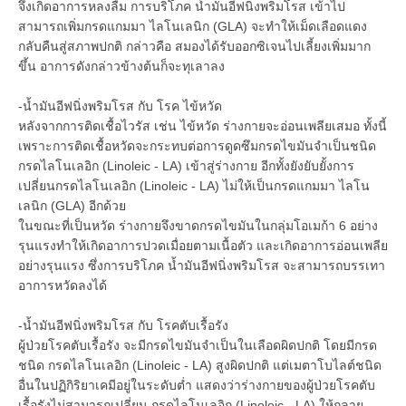
จึงเกิดอาการหลงลืม การบริโภค น้ำมันอีฟนิ่งพริมโรส เข้าไป
สามารถเพิ่มกรดแกมมา ไลโนเลนิก (GLA) จะทำให้เม็ดเลือดแดง
กลับคืนสู่สภาพปกติ กล่าวคือ สมองได้รับออกซิเจนไปเลี้ยงเพิ่มมาก
ขึ้น อาการดังกล่าวข้างต้นก็จะทุเลาลง
-น้ำมันอีฟนิ่งพริมโรส กับ โรค ไข้หวัด
หลังจากการติดเชื้อไวรัส เช่น ไข้หวัด ร่างกายจะอ่อนเพลียเสมอ ทั้งนี้
เพราะการติดเชื้อหวัดจะกระทบต่อการดูดซึมกรดไขมันจำเป็นชนิด
กรดไลโนเลอิก (Linoleic - LA) เข้าสู่ร่างกาย อีกทั้งยังยับยั้งการ
เปลี่ยนกรดไลโนเลอิก (Linoleic - LA) ไม่ให้เป็นกรดแกมมา ไลโน
เลนิก (GLA) อีกด้วย
ในขณะที่เป็นหวัด ร่างกายจึงขาดกรดไขมันในกลุ่มโอเมก้า 6 อย่าง
รุนแรงทำให้เกิดอาการปวดเมื่อยตามเนื้อตัว และเกิดอาการอ่อนเพลีย
อย่างรุนแรง ซึ่งการบริโภค น้ำมันอีฟนิ่งพริมโรส จะสามารถบรรเทา
อาการหวัดลงได้
-น้ำมันอีฟนิ่งพริมโรส กับ โรคตับเรื้อรัง
ผู้ป่วยโรคตับเรื้อรัง จะมีกรดไขมันจำเป็นในเลือดผิดปกติ โดยมีกรด
ชนิด กรดไลโนเลอิก (Linoleic - LA) สูงผิดปกติ แต่เมตาโบไลต์ชนิด
อื่นในปฏิกิริยาเคมีอยู่ในระดับต่ำ แสดงว่าร่างกายของผู้ป่วยโรคตับ
เรื้อรังไม่สามารถเปลี่ยน กรดไลโนเลอิก (Linoleic - LA) ให้กลาย