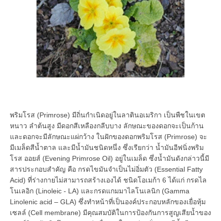
พริมโรส (Primrose) มีถิ่นกำเนิดอยู่ในลาตินอเมริกา เป็นพืชในเขต
หนาว ลำต้นสูง มีดอกสีเหลืองกลีบบาง ลักษณะของดอกจะเป็นก้าน
และดอกจะมีลักษณะแผ่กว้าง ในฝักของดอกพริมโรส (Primrose) จะ
มีเมล็ดสีน้ำตาล และมีน้ำมันชนิดหนึ่ง ซึ่งเรียกว่า น้ำมันอีฟนิ่งพริม
โรส ออยส์ (Evening Primrose Oil) อยู่ในเมล็ด ซึ่งน้ำมันดังกล่าวนี้มี
สารประกอบสำคัญ คือ กรดไขมันจำเป็นไม่อิ่มตัว (Essential Fatty
Acid) ที่ร่างกายไม่สามารถสร้างเองได้ ชนิดโอเมก้า 6 ได้แก่ กรดไล
โนเลอิก (Linoleic - LA) และกรดแกมมาไลโนเลนิก (Gamma
Linolenic acid – GLA) ซึ่งทำหน้าที่เป็นองค์ประกอบหลักของเยื่อหุ้ม
เซลล์ (Cell membrane) มีคุณสมบัติในการป้องกันการสูญเสียน้ำของ