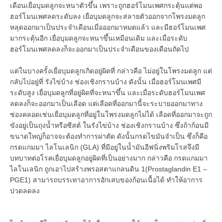
เดือนเยื่อบุมดลูกจะหนาตัวขึ้น เพราะถูกฮอร์โมนเพศกระตุ้นแต่พอ
ฮอร์โมนเพศลดระดับลง เยื่อบุมดลูกจะสลายตัวออกจากโพรงมดลูก
หลุดออกมาเป็นประจำเดือนเมี่อออกมาหมดแล้ว และมีฮอร์โมนเพศ
มากระตุ้นอีก เยื่อบุมดลูกจะหนาขึ้นเหมือนเดิม และเมื่อระดับ
ฮอร์โมนเพศลดลงก็จะออกมาเป็นประจำเดือนของเดือนถัดไป
แต่ในบางครั้งเยื่อบุมดลูกเกิดอยู่ผิดที่ กล่าวคือ ไม่อยู่ในโพรงมดลูก แต่
กลับไปอยู่ที่ รังไข่บ้าง ช่องเชิงกรานบ้าง ดังนั้น เมื่อฮอร์โมนเพศมี
ระดับสูง เยื่อบุมดลูกที่อยู่ผิดที่จะหนาขึ้น และเมื่อระดับฮอร์โมนเพศ
ลดลงก็จะออกมาเป็นเลือด แต่เลือดที่ออกมานี้จะระบายออกมาทาง
ช่องคลอดเช่นเยื่อบุมดลูกที่อยู่ในโพรงมดลูกไม่ได้ เลือดที่ออกมาจะถูก
ขังอยู่เป็นถุงน้ำหรือซีสต์ ในรังไข่บ้าง ช่องเชิงกรานบ้าง ซึ่งถ้าก้อนมี
ขนาดใหญ่ก็อาจจะต้องทำการผ่าตัด ดังนั้นกรดไขมันจำเป็น ซึ่งก็คือ
กรดแกมมา ไลโนเลนิก (GLA) ที่มีอยู่ในน้ำมันอีฟนิ่งพริมโรสจึงมี
บทบาทต่อโรคเยื่อบุมดลูกอยู่ผิดที่เป็นอย่างมาก กล่าวคือ กรดแกมมา
ไลโนเลนิก ถูกเอาไปสร้างพรอสตาแกลนดิน 1(Prostaglandin E1 –
PGE1) สามารถบรรเทาอาการอักเสบของก้อนเนื้อได้ ทำให้อาการ
ปวดลดลง