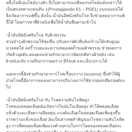
หนึ่งไม่มีเอนไซม์บางตัว จึงไม่สามารถเปลี่ยนกรดไขมันดังกล่าวให้
เป็นพรอสตาแกลนดิน 1(Prostaglandin E1 – PGE1) แบบนมแม่ได้
จึงเกิดอาการแพ้ขึ้น ดังนั้น น้ำมันอีฟนิ่งพริมโรส จึงช่วยลดอาการแพ้
นี้ได้ โดยการทาที่ผิวหนังเพื่อให้น้ำมันซึมผ่านเข้าไป
-น้ำมันอีฟนิ่งพริมโรส กับผิวพรรณ
ช่วยบำรุงผิวพรรณให้ชุ่มชื่น ปรับสภาพผิวที่แห้งกร้านให้กลับดูนุ่ม
นวลสดใส ลดริ้วรอยและความหมองคล้ำของผิวพรรณ ช่วยลดการ
เกิดสิวอุดตัน ตลอดจนช่วยรักษาอาการผิดปกติทางผิวหนัง เช่น
ผิวหนังแห้ง รวมถึงอาการผมร่วง มีรังแค และเล็บเปราะได้
นอกจากนี้ยังช่วยรักษาอาการโรคเรื้อนกวาง (eczema) ซึ่งทำให้ผู้
ป่วยโรคนี้มีอาการลดลงสามารถปริมาณการใช้ยากลุ่มสเตียรอยด์ลง
ไป
-น้ำมันอีฟนิ่งพริมโรส กับ โรคความดันโลหิตสูง
โรคของหลอดเลือดอันเกิดจากไขมันในเลือดสูง ทำให้หลอดเลือด
แข็งตัวและเสียความยืดหยุ่น แรงดันเลือดในหลอดเลือดเพิ่มสูงขึ้น
จากความแข็งของเลือด อันเป็นสาเหตุสำคัญของโรคความดันโลหิต
สูง การที่หลอดเลือดเพิ่มแรงต้านทานในการไหลของหลอดเลือดจะ