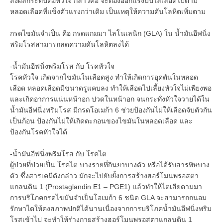
ส่งผลกระทบต่อหัวใจ กล่าวคือ จะต้องออกแรงบีบไล่เลือดไปตาม
หลอดเลือดที่แข็งตัวแรงกว่าเดิม เป็นเหตุให้ความดันโลหิตเพิ่มตาม
กรดไขมันจำเป็น คือ กรดแกมมา ไลโนเลนิก (GLA) ใน น้ำมันอีฟนิ่ง
พริมโรสสามารถลดความดันโลหิตลงได้
-น้ำมันอีฟนิ่งพริมโรส กับ โรคหัวใจ
โรคหัวใจ เกิดจากไขมันในเลือดสูง ทำให้เกิดการอุดตันในหลอด
เลือด หลอดเลือดมีขนาดรูแคบลง ทำให้เลือดไปเลี้ยงหัวใจไม่เพียงพอ
และเกิดอาการแน่นหน้าอก ปวดในหน้าอก จนกระทั่งหัวใจวายได้ใน
น้ำมันอีฟนิ่งพริมโรส มีกรดโอเมก้า 6 ช่วยป้องกันไม่ให้เลือดจับตัวกัน
เป็นก้อน ป้องกันไม่ให้เกิดตะกอนของไขมันในหลอดเลือด และ
ป้องกันโรคหัวใจได้
-น้ำมันอีฟนิ่งพริมโรส กับ โรคไต
ผู้ป่วยที่ป่วยเป็น โรคไต บางรายที่กินยาบางตัว หรือได้รับสารพิษบาง
ตัว ซึ่งสารเคมีดังกล่าว มักจะไปยับยั้งการสร้างฮอร์โมนพรอสตา
แกลนดิน 1 (Prostaglandin E1 – PGE1) แล้วทำให้ไตเสียตามมา
การบริโภคกรดไขมันจำเป็นโอเมก้า 6 ชนิด GLA จะสามารถถนอม
รักษาไตให้คงสภาพปกติได้นานเนื่องจากการบริโภคน้ำมันอีฟนิ่งพริม
โรสเข้าไป จะทำให้ร่างกายสร้างฮอร์โมนพรอสตาแกลนดิน 1