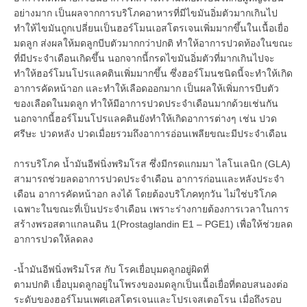
อย่างมาก เป็นผลจากการบริโภคอาหารที่มีไขมันอิ่มตัวมากเกินไป
ทำให้ไขมันถูกเปลี่ยนเป็นฮอร์โมนเอสโตรเจนเพิ่มมากขึ้นในเนื้อเยื่อ
มดลูก ส่งผลให้มดลูกบีบตัวมากกว่าปกติ ทำให้อาการปวดท้องในขณะ
ที่มีประจำเดือนเกิดขึ้น นอกจากนี้กรดไขมันอิ่มตัวที่มากเกินไปจะ
ทำให้ฮอร์โมนโปรแลคตินเพิ่มมากขึ้น ซึ่งฮอร์โมนชนิดนี้จะทำให้เกิด
อาการคัดหน้าอก และทำให้เลือดออกมาก เป็นผลให้เพิ่มการบีบตัว
ของเลือดในมดลูก ทำให้มีอาการปวดประจำเดือนมากด้วยเช่นกัน
นอกจากนี้ฮอร์โมนโปรแลคตินยังทำให้เกิดอาการต่างๆ เช่น ปวด
ศรีษะ ปวดหลัง ปวดเมื่อยรวมถึงอาการอ่อนเพลียขณะมีประจำเดือน
การบริโภค น้ำมันอีฟนิ่งพริมโรส ซึ่งมีกรดแกมมา ไลโนเลนิก (GLA)
สามารถช่วยลดอาการปวดประจำเดือน อาการก่อนและหลังประจำ
เดือน อาการคัดหน้าอก ลงได้ โดยต้องบริโภคทุกวัน ไม่ใช่บริโภค
เฉพาะในขณะที่เป็นประจำเดือน เพราะร่างกายต้องการเวลาในการ
สร้างพรอสตาแกลนดิน 1(Prostaglandin E1 – PGE1) เพื่อให้ช่วยลด
อาการปวดให้ลดลง
-น้ำมันอีฟนิ่งพริมโรส กับ โรคเยื่อบุมดลูกอยู่ผิดที่
ตามปกติ เยื่อบุมดลูกอยู่ในโพรงของมดลูกเป็นเนื้อเยื่อที่ตอบสนองต่อ
ระดับของฮอร์โมนเพศเอสโตรเจนและโปรเจสเตอโรน เมื่อถึงรอบ