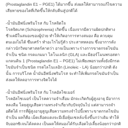
(Prostaglandin E1 – PGE1) ได้มากขึ้น ส่งผลให้สามารถแก้ไขความ
เสียหายของไตที่เกิดขึ้นให้กลับคืนสู่ปกติได้
-น้ำมันอีฟนิ่งพริมโรส กับ โรคจิตใจ
โรคจิตเภท (Schizophrenia) เกิดขึ้น เนื่องจากมีความผิดปกติทาง
ชีวเคมีในสมองของผู้ป่วย ทำให้เกิดอาการทางสมอง คือ ควบคุม
ตนเองไม่ได้ ซึมเศร้า ทำอะไรไม่รู้ตัว ประสาทหลอน ซึ่งอาการดัง
กล่าวนักวิทยาศาสตร์คาดว่า อาจเป็นเพราะร่างการขาดกรดไขมัน
จำเป็น ชนิด กรดแกมมา ไลโนเลนิก (GLA) และมีฮอร์โมนพรอสตา
แกลนดิน 1 (Prostaglandin E1 – PGE1) ไม่เพียงพอรวมทั้งยังมีกรด
ไขมันจำเป็นชนิด กรดไลโนเลอิก (Linoleic - LA) น้อยกว่าปกติ ดัง
นั้น การบริโภค น้ำมันอีฟนิ่งพริมโรส จะทำให้เพิ่มกรดไขมันจำเป็น
ส่งผลให้ลดอาการทางจิตใจได้
-น้ำมันอีฟนิ่งพริมโรส กับ โรคอัลไซเมอร์
โรคอัลไซเมอร์ เป็นโรคความจำเสื่อม มักจะเกิดกับผู้สูงอายุ มีอาการ
หลงลืม โดยสูญเสียความทรงจำเกี่ยวกับปัจจุบันไป แต่สามารถจำ
อดีตได้ การที่ผู้สูงอายุสูญเสียความทรงจำไปนี้เพราะขาดกรดไขมัน
จำเป็น ผลก็คือ เม็ดเลือดแดงจะมีเยื่อหุ้มเซลล์แข็งขึ้นกว่าเดิม ทำให้
จับออกซิเจนได้ลดลง เป็นผลให้สมองได้รับเลือดไปเลี้ยงน้อยกว่าปกติ