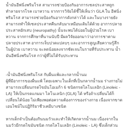
น้ำมันอีฟนิ่งพริมโรส สามารถช่วยป้องกันอาการเซลประสาทถูก
ทำลายจากโรค เบาหวาน จากการวิจัยได้ชี้ให้เห็นว่า GLA ใน อีฟนิ่ง
พริมโรส สามารถช่วยป้องกันอาการดังกล่าวได้ และในบางรายยัง
สามารถทำให้เซลประสาทคืนกลับมาเหมือนเดิมได้ด้วย อาการปลาย
ประสาทอักเสบ (neuropathy) นั้นจะพบได้บ่อยในผู้ป่วยโรค เบา
หวาน จากการศึกษาที่นานนับปี มีผลวิจัยออกมาว่าอาการชาตาม
ปลายประสาท อาการเจ็บปวดแปลบๆ และอาการสูญเสียความรู้สึก
ในผู้ป่วย เบาหวาน จะลดน้อยลงจากชัดเจนในรายที่รับประทาน น้ำ
มันอีฟนิ่งพริมโรส กว่าผู้ที่ไม่ได้รับประทาน
-น้ำมันอีฟนิ่งพริมโรส กับผื่นแพ้และกลากน้ำนม
ผู้ที่มีอาการของผื่นแพ้ โดยเฉพาะในเด็กที่เป็นกลากน้ำนม ร่างกายไม่
สามารถเปลี่ยนกรดไขมันโอเมก้า 6 ชนิดกรดไลโนเลอิก (Linoleic -
LA) ให้เป็นกรดแกมมา ไลโนเลนิก (GLA) ได้ หรือถ้าเปลี่ยนได้ก็
เปลี่ยนได้น้อย ไม่เพียงพอต่อความต้องการของร่างกาย เนื่องจากขาด
เอนไซม์ในปฏิกิริยาชีวเคมีบางชนิด
หากเด็กจำเป็นต้องกินนมวัวและทำให้เกิดกลากน้ำนม เนื่องจากใน
นมวัวมีกรดไขมันชนิด กรดไลโนเลอิก (Linoleic - LA) ซึ่งเด็กส่วน