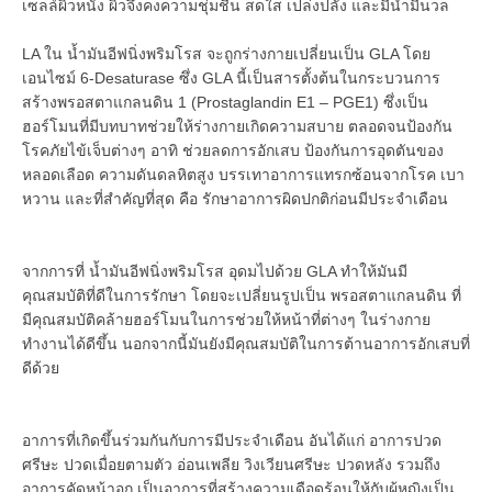
เซลล์ผิวหนัง ผิวจึงคงความชุ่มชื่น สดใส เปล่งปลั่ง และมีน้ำมีนวล
LA ใน น้ำมันอีฟนิ่งพริมโรส จะถูกร่างกายเปลี่ยนเป็น GLA โดย
เอนไซม์ 6-Desaturase ซึ่ง GLA นี้เป็นสารตั้งต้นในกระบวนการ
สร้างพรอสตาแกลนดิน 1 (Prostaglandin E1 – PGE1) ซึ่งเป็น
ฮอร์โมนที่มีบทบาทช่วยให้ร่างกายเกิดความสบาย ตลอดจนป้องกัน
โรคภัยไข้เจ็บต่างๆ อาทิ ช่วยลดการอักเสบ ป้องกันการอุดตันของ
หลอดเลือด ความดันดลหิตสูง บรรเทาอาการแทรกซ้อนจากโรค เบา
หวาน และที่สำคัญที่สุด คือ รักษาอาการผิดปกติก่อนมีประจำเดือน
จากการที่ น้ำมันอีฟนิ่งพริมโรส อุดมไปด้วย GLA ทำให้มันมี
คุณสมบัติที่ดีในการรักษา โดยจะเปลี่ยนรูปเป็น พรอสตาแกลนดิน ที่
มีคุณสมบัติคล้ายฮอร์โมนในการช่วยให้หน้าที่ต่างๆ ในร่างกาย
ทำงานได้ดีขึ้น นอกจากนี้มันยังมีคุณสมบัติในการต้านอาการอักเสบที่
ดีด้วย
อาการที่เกิดขึ้นร่วมกันกับการมีประจำเดือน อันได้แก่ อาการปวด
ศรีษะ ปวดเมื่อยตามตัว อ่อนเพลีย วิงเวียนศรีษะ ปวดหลัง รวมถึง
อาการคัดหน้าอก เป็นอาการที่สร้างความเดือดร้อนให้กับผู้หญิงเป็น