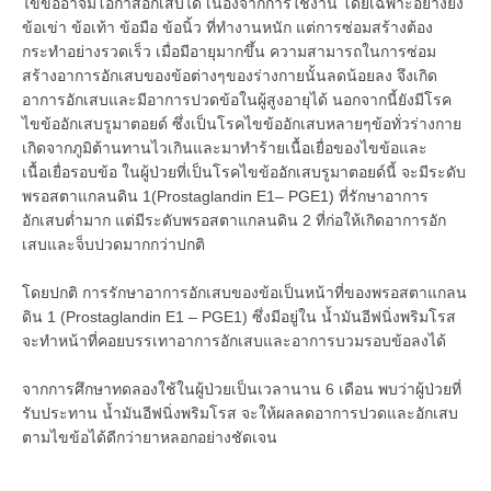
ไขข้ออาจมีโอกาสอักเสบได้ เนื่องจากการใช้งาน โดยเฉพาะอย่างยิ่ง
ข้อเข่า ข้อเท้า ข้อมือ ข้อนิ้ว ที่ทำงานหนัก แต่การซ่อมสร้างต้อง
กระทำอย่างรวดเร็ว เมื่อมีอายุมากขึ้น ความสามารถในการซ่อม
สร้างอาการอักเสบของข้อต่างๆของร่างกายนั้นลดน้อยลง จึงเกิด
อาการอักเสบและมีอาการปวดข้อในผู้สูงอายุได้ นอกจากนี้ยังมีโรค
ไขข้ออักเสบรูมาตอยด์ ซึ่งเป็นโรคไขข้ออักเสบหลายๆข้อทั่วร่างกาย
เกิดจากภูมิต้านทานไวเกินและมาทำร้ายเนื้อเยื่อของไขข้อและ
เนื้อเยื่อรอบข้อ ในผู้ป่วยที่เป็นโรคไขข้ออักเสบรูมาตอยด์นี้ จะมีระดับ
พรอสตาแกลนดิน 1(Prostaglandin E1– PGE1) ที่รักษาอาการ
อักเสบต่ำมาก แต่มีระดับพรอสตาแกลนดิน 2 ที่ก่อให้เกิดอาการอัก
เสบและจ็บปวดมากกว่าปกติ
โดยปกติ การรักษาอาการอักเสบของข้อเป็นหน้าที่ของพรอสตาแกลน
ดิน 1 (Prostaglandin E1 – PGE1) ซึ่งมีอยู่ใน น้ำมันอีฟนิ่งพริมโรส
จะทำหน้าที่คอยบรรเทาอาการอักเสบและอาการบวมรอบข้อลงได้
จากการศึกษาทดลองใช้ในผู้ป่วยเป็นเวลานาน 6 เดือน พบว่าผู้ป่วยที่
รับประทาน น้ำมันอีฟนิ่งพริมโรส จะให้ผลลดอาการปวดและอักเสบ
ตามไขข้อได้ดีกว่ายาหลอกอย่างชัดเจน