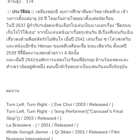
ส่วนสูง : 174
:: ประวัติย่อ ::
เหลียงหย่งฉี จบการศึกษาที่มหาวิทยาลัยหลี่กง เข้า
วงการตั้งแต่อายุ 18 ปี โดยเริ่มถ่ายโฆษณาตั้งแต่สมัยเรียน
ในปี 2537 ผู้กำกับฯเอ๋อต่งเซินเลือกไปเล่นเป็นนางเอกเรื่อง "ยึดถนน
เก็บใจไว้ให้เธอ" จากนั้นเล่นหนังมาเรื่อยๆเช่นกัน มีเรื่องที่เล่นกับเฉิน
เสี่ยวตงด้วยคือสลัดรักไม่พ้นใจ เมื่อปี 2541 เล่นเรื่อง ซาโส่วฟงหวิน
และหนังแอ๊กชั่น Hitman ของหลี่เหลียนเจี๋ย ขณะเดียวกัน ตั้งแต่ปี
2539 จีจี้มีผลงานเพลงด้วยราว 4 อัลบั้ม
และเมื่อปี 2541ขอพักการแสดงไปเรียนที่อังกฤษ ด้านร้องเพลงและ
ทำเซรามิคอยู่พักหนึ่ง ตอนนี้กลัเริ่มคบหาเป็นแฟนกันจนถึงปัจจุบัน
ผลงาน
Turn Left, Turn Right - ( Eve Choi / 2003 / Released / )
Turn Left, Turn Right - ( Song Performer(("Carousel"s Final
Stop")) / 2003 / Released / )
La Brassiere - ( / 2001 / Released / )
Wode Xiongdi Jiemei - ( Qi Sitian / 2001 / Released / Film
Business International )