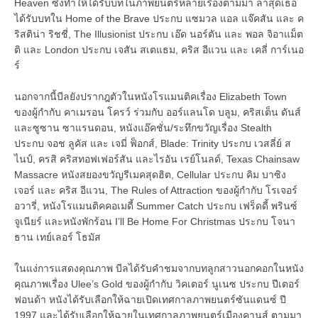
Heaven ซึ่งทำให้ได้รับบทในภาพยนตร์หลายเรื่องตามมา ล่าสุดเธอ
ได้รับบทใน Home of the Brave ประกบ แซมวล แอล แจ๊คสัน และ ค
ริสติน่า ริชชี่, The Illusionist ประกบ เอ๊ด นอร์ตัน และ พอล จิอาแม็ต
ติ และ London ประกบ เจสัน สเตแธม, คริส อีแวน และ เคลี่ การ์เนอ
ร์
นอกจากนี้บีลยังปรากฎตัวในหนังโรแมนติคเรื่อง Elizabeth Town
ของผู้กำกับ คาเมรอน โครว์ ร่วมกับ ออร์แลนโด บลูม, คริสเต็น ดันส์
และซูซาน ซาแรนดอน, หนังแอ๊คชั่น/ระทึกขวัญเรื่อง Stealth
ประกบ จอช ลูคัส และ เจมี่ ฟ็อกส์, Blade: Trinity ประกบ เวสลี่ย์ ส
ไนป์, ครสิ คริสทอฟเฟอร์สัน และไรอัน เรย์โนลด์, Texas Chainsaw
Massacre หนังสยองขวัญรีเมคสุดฮิต, Cellular ประกบ คิม บาซิง
เจอร์ และ คริส อีแวน, The Rules of Attraction ของผู้กำกับ โรเจอร์
อวารี่, หนังโรแมนติคคอเมดี้ Summer Catch ประกบ เฟร็ดดี้ พรินซ์
จูเนียร์ และหนังพักร้อน I’ll Be Home For Christmas ประกบ โจนา
ธาน เทย์เลอร์ โธมัส
ในแง่การแสดงคุณภาพ บีลได้รับคำชมจากบทลูกสาวนอกคอกในหนัง
คุณภาพเรื่อง Ulee’s Gold ของผู้กำกับ วิคเตอร์ นูเนซ ประกบ ปีเตอร์
ฟอนด้า หนังได้รับเลือกให้ฉายเปิดเทศกาลภาพยนตร์ซันแดนซ์ ปี
1997 และได้รับเลือกให้ฉายในเทศกาลภาพยนตร์เมืองคานส์ ตามมา