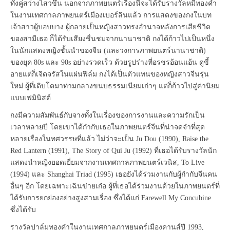
ทั้งคู่สว่างไสวขึ้น นอกจากภาพยนตร์เรื่องนี้จะได้รับรางวัลหมีทองคำ
ในงานเทศกาลภาพยนตร์เมืองเบอร์ลินแล้ว การแสดงของกงในบท
เจ้าสาวผู้บอบบาง ผู้กลายเป็นหญิงสาวทรงอำนาจหลังการเสียชีวิต
ของสามีเธอ ก็ได้รับเสียงชื่นชมจากนานาชาติ กงได้ก้าวไปเป็นหนึ่ง
ในนักแสดงหญิงชั้นนำของจีน (และวงการภาพยนตร์นานาชาติ)
ของยุค 80s และ 90s อย่างรวดเร็ว ด้วยรูปร่างที่อรชรอ้อนแอ้น ดูขี้
อายแต่ก็เจิดจรัสในแผ่นฟิล์ม กงได้เป็นตัวแทนของหญิงสาวจีนรุ่น
ใหม่ ผู้ที่เติบโตมาท่ามกลางขนบธรรมเนียมเก่าๆ แต่ก็ก้าวไปสู่ค่านิยม
แบบเฟมินิสต์
กงมีความสัมพันธ์กับจางทั้งในเรื่องของการงานและความรักเป็น
เวลาหลายปี โดยเขาได้กำกับเธอในภาพยนตร์จีนที่น่าจดจำที่สุด
หลายเรื่องในทศวรรษที่แล้ว ไม่ว่าจะเป็น Ju Dou (1990), Raise the
Red Lantern (1991), The Story of Qui Ju (1992) ที่เธอได้รับรางวัลนัก
แสดงนำหญิงยอดเยี่ยมจากงานเทศกาลภาพยนตร์เวนิส, To Live
(1994) และ Shanghai Triad (1995) เธอยังได้ร่วมงานกับผู้กำกับจีนคน
อื่นๆ อีก โดยเฉพาะเฉินข่ายเก๋อ ผู้ที่เธอได้ร่วมงานด้วยในภาพยนตร์ที่
ได้รับการยกย่องอย่างสูงสามเรื่อง ซึ่งได้แก่ Farewell My Concubine
ซึ่งได้รับ
รางวัลปาล์มทองคำในงานเทศกาลภาพยนตร์เมืองคานส์ปี 1993,