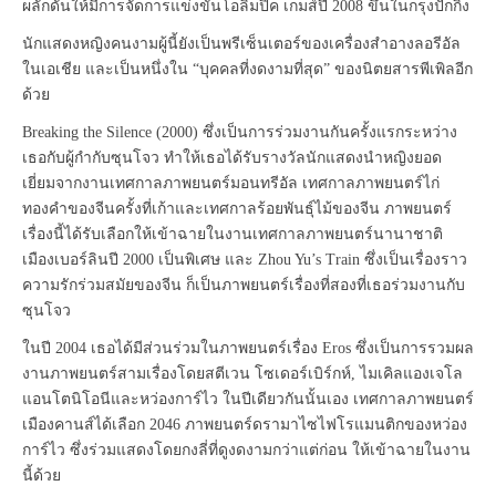
ผลักดันให้มีการจัดการแข่งขันโอลิมปิค เกมส์ปี 2008 ขึ้นในกรุงปักกิ่ง
นักแสดงหญิงคนงามผู้นี้ยังเป็นพรีเซ็นเตอร์ของเครื่องสำอางลอรีอัล
ในเอเชีย และเป็นหนึ่งใน “บุคคลที่งดงามที่สุด” ของนิตยสารพีเพิลอีก
ด้วย
Breaking the Silence (2000) ซึ่งเป็นการร่วมงานกันครั้งแรกระหว่าง
เธอกับผู้กำกับซุนโจว ทำให้เธอได้รับรางวัลนักแสดงนำหญิงยอด
เยี่ยมจากงานเทศกาลภาพยนตร์มอนทรีอัล เทศกาลภาพยนตร์ไก่
ทองคำของจีนครั้งที่เก้าและเทศกาลร้อยพันธุ์ไม้ของจีน ภาพยนตร์
เรื่องนี้ได้รับเลือกให้เข้าฉายในงานเทศกาลภาพยนตร์นานาชาติ
เมืองเบอร์ลินปี 2000 เป็นพิเศษ และ Zhou Yu’s Train ซึ่งเป็นเรื่องราว
ความรักร่วมสมัยของจีน ก็เป็นภาพยนตร์เรื่องที่สองที่เธอร่วมงานกับ
ซุนโจว
ในปี 2004 เธอได้มีส่วนร่วมในภาพยนตร์เรื่อง Eros ซึ่งเป็นการรวมผล
งานภาพยนตร์สามเรื่องโดยสตีเวน โซเดอร์เบิร์กห์, ไมเคิลแองเจโล
แอนโตนิโอนีและหว่องการ์ไว ในปีเดียวกันนั้นเอง เทศกาลภาพยนตร์
เมืองคานส์ได้เลือก 2046 ภาพยนตร์ดรามาไซไฟโรแมนติกของหว่อง
การ์ไว ซึ่งร่วมแสดงโดยกงลี่ที่ดูงดงามกว่าแต่ก่อน ให้เข้าฉายในงาน
นี้ด้วย