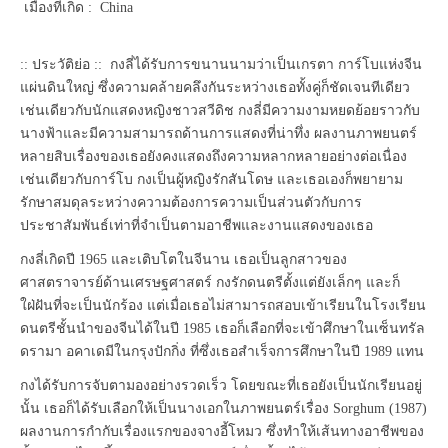
เมืองที่เกิด : China
:: ประวัติย่อ :: กงลี่ได้รับการขนานนามว่าเป็นเกรตา การ์โบแห่งจีน
แผ่นดินใหญ่ ซึ่งความคล้ายคลึงกันระหว่างเธอทั้งคู่ก็ชัดเจนทีเดียว
เช่นเดียวกับนักแสดงหญิงชาวสวีดิช กงลี่มีความงามหยดย้อยราวกับ
นางฟ้าและมีความสามารถด้านการแสดงที่น่าทึ่ง ผลงานภาพยนตร์
หลายสิบเรื่องของเธอยังคงแสดงถึงความหลากหลายอย่างต่อเนื่อง
เช่นเดียวกับการ์โบ กงเป็นผู้หญิงรักสันโดษ และเธอเองก็พยายาม
รักษาสมดุลระหว่างความต้องการความเป็นส่วนตัวกับการ
ประชาสัมพันธ์เท่าที่จำเป็นตามอาชีพและงานแสดงของเธอ
กงลี่เกิดปี 1965 และเติบโตในจีนาน เธอเป็นลูกสาวของ
ศาสตราจารย์ด้านเศรษฐศาสตร์ กงรักดนตรีตั้งแต่ยังเล็กๆ และก็
ใฝ่ฝันที่จะเป็นนักร้อง แต่เมื่อเธอไม่สามารถสอบเข้าเรียนในโรงเรียน
ดนตรีชั้นนำของจีนได้ในปี 1985 เธอก็เลือกที่จะเข้าศึกษาในเซ็นทรัล
ดรามา อคาเดมีในกรุงปักกิ่ง ที่ซึ่งเธอสำเร็จการศึกษาในปี 1989 แทน
กงได้รับการจับตามองอย่างรวดเร็ว โดยขณะที่เธอยังเป็นนักเรียนอยู่
นั้น เธอก็ได้รับเลือกให้เป็นนางเอกในภาพยนตร์เรื่อง Sorghum (1987)
ผลงานการกำกับเรื่องแรกของจางอี้โหมว ซึ่งทำให้เส้นทางอาชีพของ