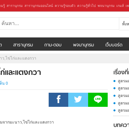
มรู้
สารานุกรม
สารานุกรมออนไลน์
ความรู้รอบตัว
ความรู้ทั่วไป
พจนานุกรม
เกมส์
เพ
ทั้
ีต
สารานุกรม
ถาม-ตอบ
พจนานุกรม
เว็บบอร์ด
ว,ไข่ไก่และแตงกวา
ไก่และแตงกวา
เรื่องที
สูตรผ
ห็น 0
สูตรผ
สูตรผ
สูตรผ
สูตรผ
บทควา