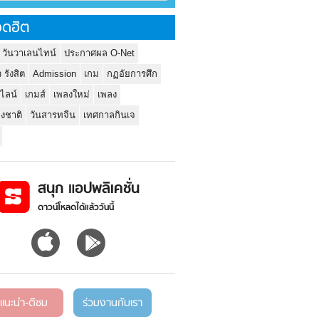
ดฮิต
 วันวาเลนไทน์
ประกาศผล O-Net
ว รังสิต
Admission
เกม
กฏอัยการศึก
นไลน์
เกมส์
เพลงใหม่
เพลง
่งชาติ
วันสารทจีน
เทศกาลกินเจ
สนุก แอปพลิเคชั่น
ดาวน์โหลดได้แล้ววันนี้
แนะนำ-ติชม
ร่วมงานกับเรา