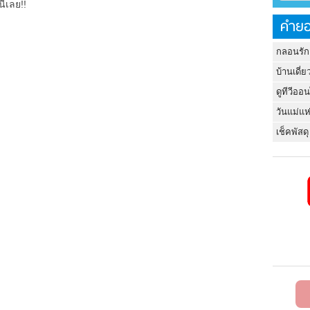
ี่เลย!!
คำยอ
กลอนรัก
บ้านเดี่ย
ดูทีวีออ
วันแม่แห
เช็คพัสดุ