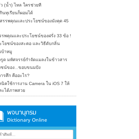
รั่ว (น้ำ) ไหล ใครช่วยที
ินทุเรียนก็ผอมได้
ด สรรพคุณและประโยชน์ของมังคุด 45
 สรรพคุณและประโยชน์ของฝรั่ง 33 ข้อ !
ะโยชน์ของสะตอ และวิธีดับกลิ่น
บ้าหมู
รูด มหัศจรรย์กำจัดแมลงในข้าวสาร
ชน์ของ...ขอบขนมปัง
การศึก คืออะไร?
คนิคใช้การงาน Camera ใน iOS 7 ให้
ละได้ภาพสวย
พจนานุกรม
Dictionary Online