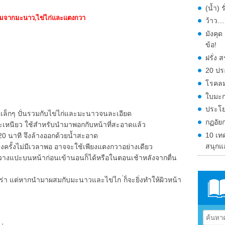
(น้ำ) 
มจากมะนาว,ไข่ไก่และแตงกวา
ว้าว…ก
มังคุ
ข้อ!
ฝรั่ง
20 ปร
โรคลม
ใบมะก
ประโย
นเล็กๆ ปั่นรวมกับไข่ไก่และมะนาวจนละเอียด
กฏอัย
และเหนียว ใช้สำหรับนำมาพอกกับหน้าที่สะอาดแล้ว
10 เท
0 นาที จึงล้างออกด้วยน้ำสะอาด
สนุกแ
บางครั้งไม่มีเวลาพอ อาจจะใช้เพียงแตงกวาอย่างเดียว
วางแปะบนหน้าก่อนเข้านอนก็ได้หรือในตอนเช้าหลังจากตื่น
เปร่า แต่หากนำมาผสมกับมะนาวและไข่ไก ่ก็จะยิ่งทำให้ผิวหน้า