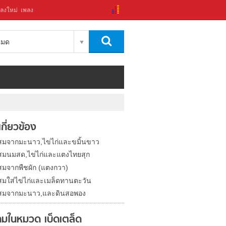
ลงใหม่
เพลง
งหมด
่เกี่ยวข้อง
สมจากมะนาว,ไข่ไก่และขมิ้นขาว
สมนมสด,ไข่ไก่และแตงไทยสุก
สมจากพืชผัก (แตงกวา)
สมใส่ไข่ไก่และเมล็ดทานตะวัน
สมจากมะนาว,และดินสอพอง
มในหมวด เบ็ดเตล็ด