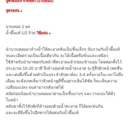
สูตรผสมจากพืชผัก (บวบหอม)
สูตรผสม
»
บวบหอม 1 ผล
น้ำผึ้งแท้ 1/2 ถ้วย
วิธีผสม
»
นำบวบหอมมาล้างน้ำให้สะอาดหั่นเป็นชิ้นเล็กๆ ปั่นรวมกับน้ำผึ้งแท้
จนละเอียดรวมเป็นเนื้อเดียวกัน จะได้เนื้อครีมข้นและเหนียว
ใช้สำหรับนำมาพอกกับหน้าที่สะอาดแล้วก่อนเข้านอน โดยพอกทิ้งไว้
ประมาณ 15-20 นาที จึงล้างออกด้วยน้ำสะอาด จะรู้สึกผิวหน้าสดชื่น
และเต่งตึงขึ้นด้วยทำเป็นประจำสัปดาห์ละ 3-4 ครั้งภายในเวลาไม่ถึง
เดือน จะสังเกตเห็นว่าผิวหน้าดูดีขึ้นอย่างเห็นได้ชัด ก็จะเห็นความ
เปลี่ยนแปลง จนสามารถสังเกตได้
สมัยก่อนนิยมนำบวบหอมมาฝานเป็นชิ้นบางๆ และวางแปะให้ทั่ว
ใบหน้า
หลับตาทิ้งไว้สักพักก็ล้างออกด้วยน้ำสะอาด ก็ได้ผลเช่นกัน
และจะดียิ่งขึ้นไปอีกหากได้ผสมกับน้ำผึ้งแท้