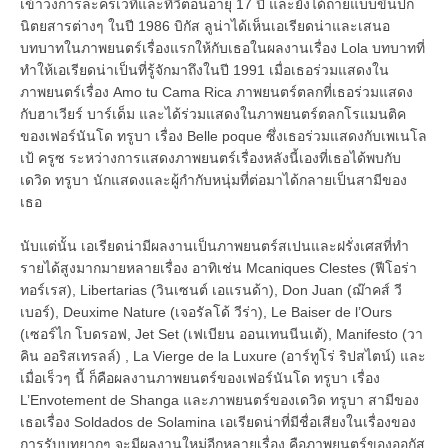
เข้าวงการละครเวทีและทีวีตอนอายุ 17 ปี และยังได้ถ่ายแบบขึ้นปก
นิตยสารต่างๆ ในปี 1986 บิกัส ลูน่าได้เห็นเอเรียดน่าและเสนอ
บทบาทในภาพยนตร์เรื่องแรกให้กับเธอในผลงานเรื่อง Lola บทบาทที่
ทำให้เอเรียดน่าเป็นที่รู้จักมาถึงในปี 1991 เมื่อเธอร่วมแสดงใน
ภาพยนตร์เรื่อง Amo tu Cama Rica ภาพยนตร์ตลกที่เธอร่วมแสดง
กับฮาเวียร์ บาร์เด็ม และได้ร่วมแสดงในภาพยนตร์ตลกโรแมนติค
ของเฟอร์นันโด ทรูบา เรื่อง Belle poque ซึ่งเธอร่วมแสดงกับเพเนโล
เป้ ครูซ ระหว่างการแสดงภาพยนตร์เรื่องหลังนี้เองที่เธอได้พบกับ
เดวิด ทรูบา นักแสดงและผู้กำกับหนุ่มที่ต่อมาได้กลายเป็นสามีของ
เธอ
นับแต่นั้น เอเรียดน่ามีผลงานเป็นภาพยนตร์สเปนและฝรั่งเศสที่ทำ
รายได้สูงมากมายหลายเรื่อง อาทิเช่น Mcaniques Clestes (ฟีโอร่า
ทอร์เรส), Libertarias (วินเซนต์ เอแรนด้า), Don Juan (ฌ๊าคส์ วี
เบอร์), Deuxime Nature (เจอรัลโด้ วีร่า), Le Baiser de l’Ours
(เซอร์ไก โบดรอฟ, Jet Set (เฟเบียน ออนเทนนีนเต้), Manifesto (วา
คิน ออริสเทรลล์) , La Vierge de la Luxure (อาร์ทูโร่ ริปสไตน์) และ
เมื่อเร็วๆ นี้ ก็คือผลงานภาพยนตร์ของเฟอร์นันโด ทรูบา เรื่อง
L’Envotement de Shanga และภาพยนตร์ของเดวิด ทรูบา สามีของ
เธอเรื่อง Soldados de Solamina เอเรียดน่าที่มีชื่อเสียงในเรื่องของ
การรับบทยากๆ จะมีผลงานใหม่อีกหลายเรื่อง คือภาพยนตร์ของออกัส