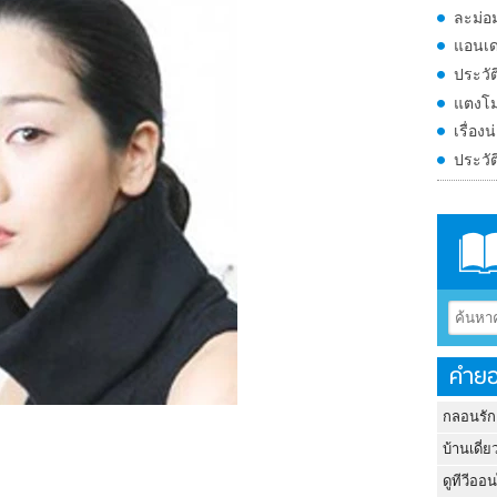
ละม่อม
แอนเด
ประวัต
แตงโม
เรื่อง
ประวั
คำยอ
กลอนรัก
บ้านเดี่ย
ดูทีวีออ