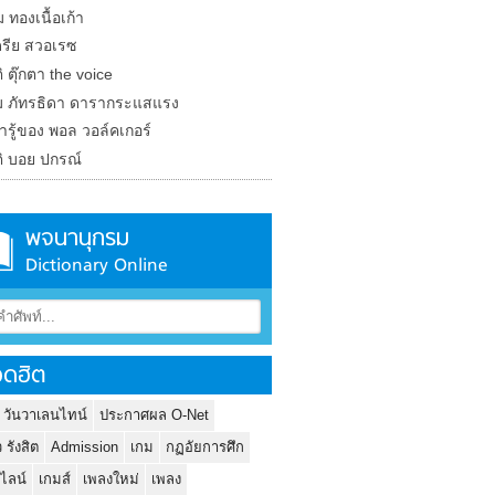
 ทองเนื้อเก้า
รีย สวอเรซ
ิ ตุ๊กตา the voice
 ภัทรธิดา ดารากระแสแรง
น่ารู้ของ พอล วอล์คเกอร์
ติ บอย ปกรณ์
พจนานุกรม
Dictionary Online
ดฮิต
 วันวาเลนไทน์
ประกาศผล O-Net
ว รังสิต
Admission
เกม
กฏอัยการศึก
นไลน์
เกมส์
เพลงใหม่
เพลง