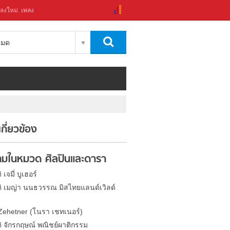
ลงใหม่
เพลง
งหมด
่เกี่ยวข้อง
มในหมวด ศิลปินและดารา
 เจมี่ บูเฮอร์
ติ เมญ่า นนธวรรณ มิสไทยแลนด์เวิลด์
Zehetner (โนรา เชทเนอร์)
ติ จักรกฤษณ์ พณิชย์ผาติกรรม