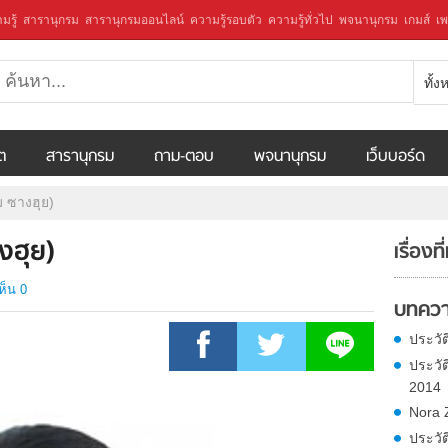
มรู้
สารานุกรม
สารานุกรมออนไลน์
ความรู้รอบตัว
ความรู้ทั่วไป
พจนานุกรม
เกมส์
เพ
ทั้
ีต
สารานุกรม
ถาม-ตอบ
พจนานุกรม
เว็บบอร์ด
ม ซางฮุย)
งฮุย)
เรื่องที
ห็น 0
บทควา
ประวัติ
ประวั
2014
Nora 
ประวั