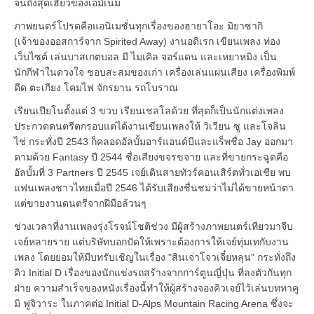
จนถึงสุดเฮี้ยวของเอมิเน็ม
ภาพยนตร์โปรดคือแอนิเมชั่นทุกเรื่องของฮายาโอะ มิยาซากิ
(เจ้าของออสการ์จาก Spirited Away) งานอดิเรก เขียนเพลง ท่อง
เว็บไซต์ เล่นบาสเกตบอล มี ไมเคิล จอร์แดน และเหยาหมิง เป็น
นักกีฬาในดวงใจ ชอบสะสมของเก่า เครื่องเล่นแผ่นเสียง เครื่องพิมพ์
ดีด ตะเกียง โคมไฟ จักรยาน รถโบราณ
เรียนเปียโนตั้งแต่ 3 ขวบ เรียนเชลโลด้วย ที่สุดก็เป็นนักแต่งเพลง
ประกวดดนตรีตกรอบแต่ได้งานเขียนเพลงให้ วิเวียน ซู และโจลิน
ไช่ กระทั่งปี 2543 ก็คลอดอัลบั้มอาร์แอนด์บีและแร็พชื่อ Jay ออกมา
ตามด้วย Fantasy ปี 2544 ชื่อเสียงขจรขจาย และที่ขายกระฉูดคือ
อัลบั้มที่ 3 Partners ปี 2545 เจย์เดินสายทัวร์คอนเสิร์ตทั่วเอเชีย พบ
แฟนเพลงชาวไทยเมื่อปี 2546 ได้รับเสียงชื่นชมว่าไม่ได้ขายหน้าตา
แต่ขายงานดนตรีจากฝีมือล้วนๆ
ช่วงเวลาที่งานเพลงรุ่งโรจน์โชติช่วง มีผู้สร้างภาพยนตร์เทียวมาจีบ
เจย์หลายราย แต่บริษัทบอกปัดให้เพราะต้องการให้เจย์ทุ่มเทกับงาน
เพลง โดยยอมให้มีบทรับเชิญในเรื่อง "สินเจ่าโจวเจี๋ยหลุน" กระทั่งถึง
คิว Initial D เรื่องของนักแข่งรถสร้างจากการ์ตูนญี่ปุ่น ที่ลงตัวกันทุก
ฝ่าย ความสำเร็จของหนังเรื่องนี้ทำให้ผู้สร้างจองคิวเจย์ไว้เล่นบททาคู
มิ ฟูจิวาระ ในภาคต่อ Initial D-Alps Mountain Racing Arena ซึ่งจะ