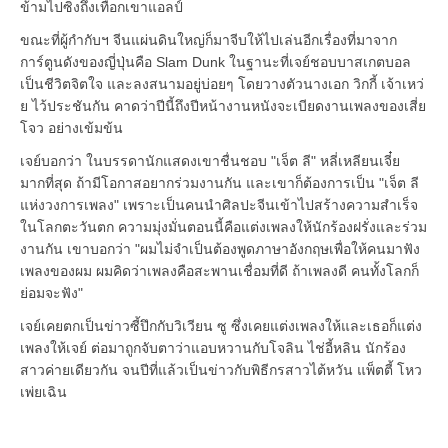
ข้ามไปซิ่งถึงเทือกเขาแอลป์
ขณะที่ผู้กำกับฯ จีนแผ่นดินใหญ่ก็มาจีบให้ไปเล่นอีกเรื่องที่มาจาก
การ์ตูนดังของญี่ปุ่นคือ Slam Dunk ในฐานะที่เจย์ชอบบาสเกตบอล
เป็นชีวิตจิตใจ และลงสนามอยู่บ่อยๆ โดยวางตัวนางเอก วิกกี้ เจ้าเหว่
ย ไว้ประชันกัน คาดว่าปีนี้ถึงปีหน้างานหนังจะเบียดงานเพลงของเสี่ย
โจว อย่างเข้มข้น
เจย์บอกว่า ในบรรดานักแสดงเขาชื่นชอบ "เจ็ต ลี" หลี่เหลียนเจี๋ย
มากที่สุด ถ้ามีโอกาสอยากร่วมงานกัน และเขาก็ต้องการเป็น "เจ็ต ลี
แห่งวงการเพลง" เพราะเป็นคนนำศิลปะจีนเข้าไปสร้างความสำเร็จ
ในโลกตะวันตก ความมุ่งมั่นตอนนี้คือแต่งเพลงให้นักร้องฝรั่งและร่วม
งานกัน เขาบอกว่า "ผมไม่จำเป็นต้องพูดภาษาอังกฤษเพื่อให้คนมาฟัง
เพลงของผม ผมคิดว่าเพลงคือสะพานเชื่อมที่ดี ถ้าเพลงดี คนทั้งโลกก็
ย่อมจะฟัง"
เจย์เคยตกเป็นข่าวซี้ปึกกับวิเวียน ซู ซึ่งเคยแต่งเพลงให้และเธอก็แต่ง
เพลงให้เจย์ ต่อมาถูกจับตาว่าแอบหวานกับโจลิน ไช่อี้หลิน นักร้อง
สาวค่ายเดียวกัน จนปีที่แล้วเป็นข่าวกับพิธีกรสาวไต้หวัน แพ็ตตี้ โหว
เพ่ยเฉิน