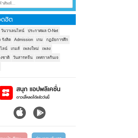
ดฮิต
 วันวาเลนไทน์
ประกาศผล O-Net
ว รังสิต
Admission
เกม
กฏอัยการศึก
นไลน์
เกมส์
เพลงใหม่
เพลง
่งชาติ
วันสารทจีน
เทศกาลกินเจ
สนุก แอปพลิเคชั่น
ดาวน์โหลดได้แล้ววันนี้