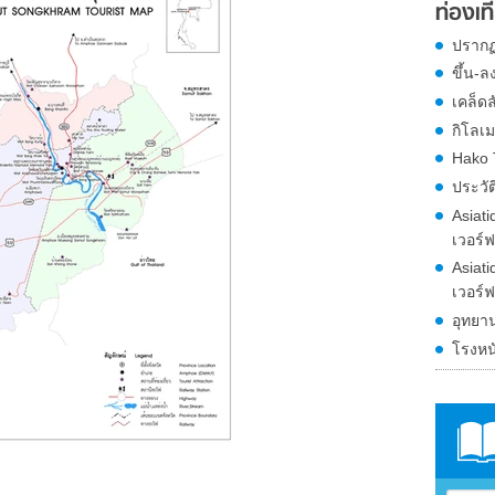
ท่องเที
ปรากฏ
ขึ้น-ล
เคล็ดล
กิโลเม
Hako 
ประวั
Asiati
เวอร์ฟ
Asiati
เวอร์ฟ
อุทยา
โรงหน