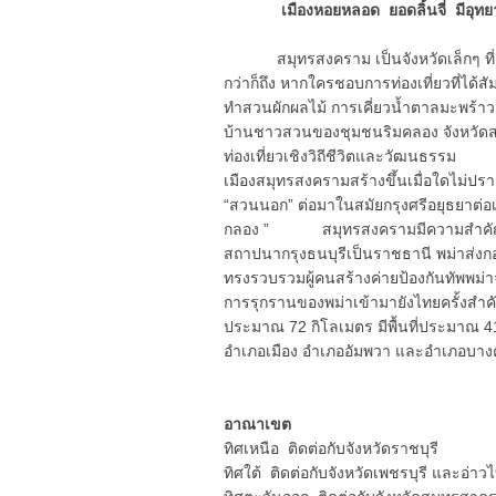
เมืองหอยหลอด ยอดลิ้นจี่ มีอุทยาน
สมุทรสงคราม เป็นจังหวัดเล็กๆ ที่อย
กว่าก็ถึง หากใครชอบการท่องเที่ยวที่ได้ส
ทำสวนผักผลไม้ การเคี่ยวน้ำตาลมะพร้า
บ้านชาวสวนของชุมชนริมคลอง จังหวัดสมุท
ท่องเที่ยวเชิงวิถีชีวิตและวัฒนธรรม
เมืองสมุทรสงครามสร้างขึ้นเมื่อใดไม่ปรา
“สวนนอก” ต่อมาในสมัยกรุงศรีอยุธยาต่อเนื
กลอง ”
สมุทรสงครามมีความสำคัญทางป
สถาปนากรุงธนบุรีเป็นราชธานี พม่าส่งก
ทรงรวบรวมผู้คนสร้างค่ายป้องกันทัพพม่า
การรุกรานของพม่าเข้ามายังไทยครั้งสำค
ประมาณ 72 กิโลเมตร มีพื้นที่ประมาณ 4
อำเภอเมือง อำเภออัมพวา และอำเภอบาง
อาณาเขต
ทิศเหนือ ติดต่อกับจังหวัดราชบุรี
ทิศใต้ ติดต่อกับจังหวัดเพชรบุรี และอ่า