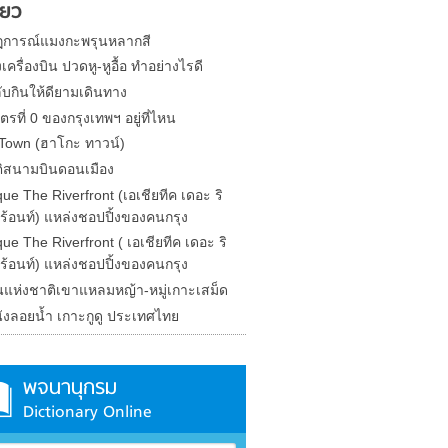
่ยว
การณ์แมงกะพรุนหลากสี
งเครื่องบิน ปวดหู-หูอื้อ ทำอย่างไรดี
ับกินให้ดียามเดินทาง
ตรที่ 0 ของกรุงเทพฯ อยู่ที่ไหน
Town (ฮาโกะ ทาวน์)
ติสนามบินดอนเมือง
que The Riverfront (เอเชียทีค เดอะ ริ
ร้อนท์) แหล่งชอปปิ้งของคนกรุง
que The Riverfront ( เอเชียทีค เดอะ ริ
ร้อนท์) แหล่งชอปปิ้งของคนกรุง
นแห่งชาติเขาแหลมหญ้า-หมู่เกาะเสม็ด
ังลอยน้ำ เกาะกูดู ประเทศไทย
พจนานุกรม
Dictionary Online