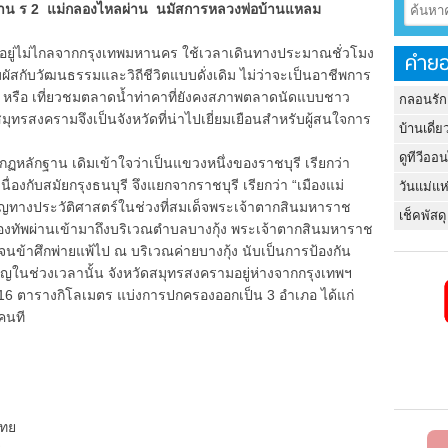
 ร 2 แม่กลองไหลผ่าน นมัสการหลวงพ่อบ้านแหลม
ู่ไม่ไกลจากกรุงเทพมหานคร ใช้เวลาเดินทางประมาณชั่วโมง
คำยอ
ัมผัสกับวัฒนธรรมและวิถีชีวิตแบบดั่งเดิม ไม่ว่าจะเป็นอาชีพการ
ว หรือ เที่ยวชมตลาดน้ำท่าคาที่ยังคงสภาพตลาดนัดแบบชาว
กลอนรัก
รสงครามจึงเป็นจังหวัดที่น่าไปเยี่ยมเยือนสำหรับผู้สนใจการ
บ้านเดี่ย
ดูทีวีออ
กฏหลักฐาน เดิมเข้าใจว่าเป็นแขวงหนึ่งของราชบุรี เรียกว่า
่องกับสมัยกรุงธนบุรี จึงแยกจากราชบุรี เรียกว่า “เมืองแม่
วันแม่แห
ระวัติศาสตร์ในช่วงที่สมเด็จพระเจ้าตากสินมหาราช
เช็คพัสดุ
องทัพผ่านเข้ามาถึงบริเวณตำบลบางกุ้ง พระเจ้าตากสินมหาราช
จนข้าศึกพ่ายแพ้ไป ณ บริเวณค่ายบางกุ้ง นับเป็นการป้องกัน
ัญในช่วงเวลานั้น
จังหวัดสมุทรสงครามอยู่ห่างจากกรุงเทพฯ
16 ตารางกิโลเมตร แบ่งการปกครองออกเป็น 3 อำเภอ ได้แก่
คนที
วไทย