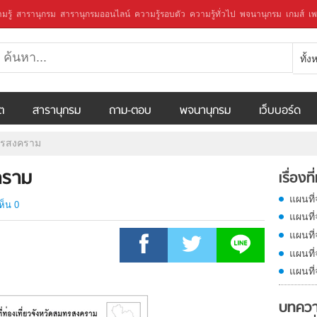
มรู้
สารานุกรม
สารานุกรมออนไลน์
ความรู้รอบตัว
ความรู้ทั่วไป
พจนานุกรม
เกมส์
เพ
ทั้
ีต
สารานุกรม
ถาม-ตอบ
พจนานุกรม
เว็บบอร์ด
ุทรสงคราม
คราม
เรื่องที
แผนที่
ห็น 0
แผนที่
แผนที
แผนที่
แผนที่
บทควา