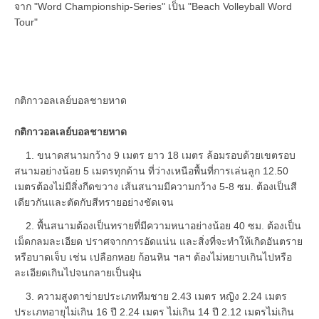
จาก "Word Championship-Series" เป็น "Beach Volleyball Word
Tour"
กติกาวอลเลย์บอลชายหาด
กติกาวอลเลย์บอลชายหาด
1. ขนาดสนามกว้าง 9 เมตร ยาว 18 เมตร ล้อมรอบด้วยเขตรอบ
สนามอย่างน้อย 5 เมตรทุกด้าน ที่ว่างเหนือพื้นที่การเล่นลูก 12.50
เมตรต้องไม่มีสิ่งกีดขวาง เส้นสนามมีความกว้าง 5-8 ซม. ต้องเป็นสี
เดียวกันและตัดกับสีทรายอย่างชัดเจน
2. พื้นสนามต้องเป็นทรายที่มีความหนาอย่างน้อย 40 ซม. ต้องเป็น
เม็ดกลมละเอียด ปราศจากการอัดแน่น และสิ่งที่จะทำให้เกิดอันตราย
หรือบาดเจ็บ เช่น เปลือกหอย ก้อนหิน ฯลฯ ต้องไม่หยาบเกินไปหรือ
ละเอียดเกินไปจนกลายเป็นฝุ่น
3. ความสูงตาข่ายประเภททีมชาย 2.43 เมตร หญิง 2.24 เมตร
ประเภทอายุไม่เกิน 16 ปี 2.24 เมตร ไม่เกิน 14 ปี 2.12 เมตรไม่เกิน