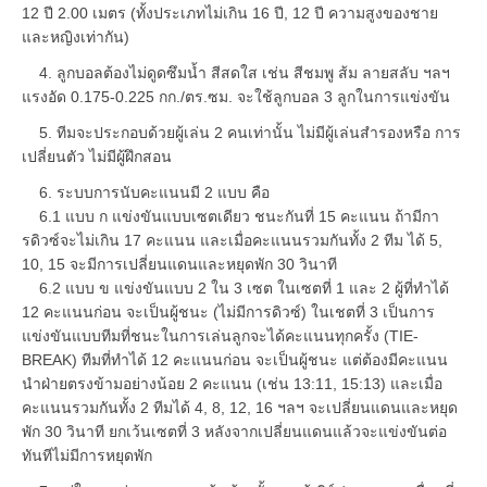
12 ปี 2.00 เมตร (ทั้งประเภทไม่เกิน 16 ปี, 12 ปี ความสูงของชาย
และหญิงเท่ากัน)
4. ลูกบอลต้องไม่ดูดซึมน้ำ สีสดใส เช่น สีชมพู ส้ม ลายสลับ ฯลฯ
แรงอัด 0.175-0.225 กก./ตร.ซม. จะใช้ลูกบอล 3 ลูกในการแข่งขัน
5. ทีมจะประกอบด้วยผู้เล่น 2 คนเท่านั้น ไม่มีผู้เล่นสำรองหรือ การ
เปลี่ยนตัว ไม่มีผู้ฝึกสอน
6. ระบบการนับคะแนนมี 2 แบบ คือ
6.1 แบบ ก แข่งขันแบบเซตเดียว ชนะกันที่ 15 คะแนน ถ้ามีกา
รดิวซ์จะไม่เกิน 17 คะแนน และเมื่อคะแนนรวมกันทั้ง 2 ทีม ได้ 5,
10, 15 จะมีการเปลี่ยนแดนและหยุดพัก 30 วินาที
6.2 แบบ ข แข่งขันแบบ 2 ใน 3 เซต ในเซตที่ 1 และ 2 ผู้ที่ทำได้
12 คะแนนก่อน จะเป็นผู้ชนะ (ไม่มีการดิวซ์) ในเชตที่ 3 เป็นการ
แข่งขันแบบทีมที่ชนะในการเล่นลูกจะได้คะแนนทุกครั้ง (TIE-
BREAK) ทีมที่ทำได้ 12 คะแนนก่อน จะเป็นผู้ชนะ แต่ต้องมีคะแนน
นำฝ่ายตรงข้ามอย่างน้อย 2 คะแนน (เช่น 13:11, 15:13) และเมื่อ
คะแนนรวมกันทั้ง 2 ทีมได้ 4, 8, 12, 16 ฯลฯ จะเปลี่ยนแดนและหยุด
พัก 30 วินาที ยกเว้นเซตที่ 3 หลังจากเปลี่ยนแดนแล้วจะแข่งขันต่อ
ทันทีไม่มีการหยุดพัก