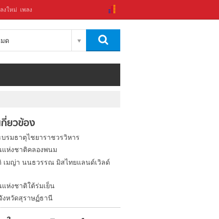
ลงใหม่
เพลง
งหมด
่เกี่ยวข้อง
ะบรมธาตุไชยาราชวรวิหาร
นแห่งชาติคลองพนม
ติ เมญ่า นนธวรรณ มิสไทยแลนด์เวิลด์
แห่งชาติใต้ร่มเย็น
จังหวัดสุราษฏ์ธานี