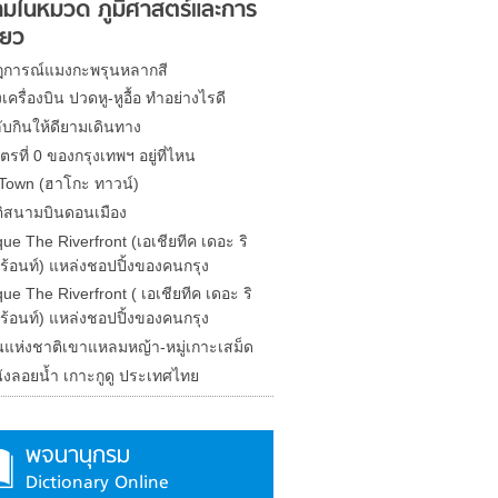
มในหมวด ภูมิศาสตร์และการ
่ยว
การณ์แมงกะพรุนหลากสี
งเครื่องบิน ปวดหู-หูอื้อ ทำอย่างไรดี
ับกินให้ดียามเดินทาง
ตรที่ 0 ของกรุงเทพฯ อยู่ที่ไหน
Town (ฮาโกะ ทาวน์)
ติสนามบินดอนเมือง
que The Riverfront (เอเชียทีค เดอะ ริ
ร้อนท์) แหล่งชอปปิ้งของคนกรุง
que The Riverfront ( เอเชียทีค เดอะ ริ
ร้อนท์) แหล่งชอปปิ้งของคนกรุง
นแห่งชาติเขาแหลมหญ้า-หมู่เกาะเสม็ด
ังลอยน้ำ เกาะกูดู ประเทศไทย
พจนานุกรม
Dictionary Online