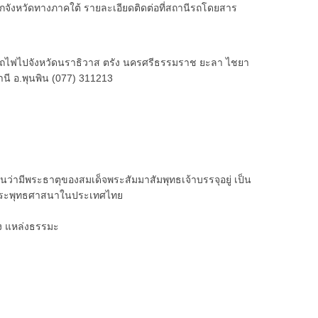
จังหวัดทางภาคใต้ รายละเอียดติดต่อที่สถานีรถโดยสาร
ีรถไฟไปจังหวัดนราธิวาส ตรัง นครศรีธรรมราช ยะลา ไชยา
านี อ.พุนพิน (077) 311213
กันว่ามีพระธาตุของสมเด็จพระสัมมาสัมพุทธเจ้าบรรจุอยู่ เป็น
วัติพระพุทธศาสนาในประเทศไทย
ดง แหล่งธรรมะ