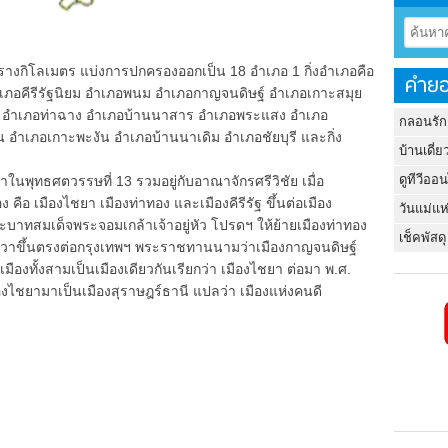
ารางกิโลเมตร แบ่งการปกครองออกเป็น 18 อำเภอ 1 กิ่งอำเภอคือ
คำยอ
ำเภอคีรีรัฐนิยม อำเภอพนม อำเภอกาญจนดิษฐ์ อำเภอเกาะสมุย
 อำเภอท่าฉาง อำเภอบ้านนาสาร อำเภอพระแสง อำเภอ
กลอนรัก
 อำเภอเกาะพะงัน อำเภอบ้านนาเดิม อำเภอชัยบุรี และกิ่ง
บ้านเดี่ย
ดูทีวีออ
่าในพุทธศตวรรษที่ 13 รวมอยู่กับอาณาจักรศรีวิชัย เมื่อ
ง คือ เมืองไชยา เมืองท่าทอง และเมืองคีรีรัฐ ขึ้นต่อเมือง
วันแม่แห
ทสมเด็จพระจอมเกล้าเจ้าอยู่หัว โปรดฯ ให้ย้ายเมืองท่าทอง
เช็คพัสดุ
ัตวาขึ้นตรงต่อกรุงเทพฯ พระราชทานนามว่าเมืองกาญจนดิษฐ์
องทั้งสามเป็นเมืองเดียวกันเรียกว่า เมืองไชยา ต่อมา พ.ศ.
มืองไชยามาเป็นเมืองสุราษฎร์ธานี แปลว่า เมืองแห่งคนดี