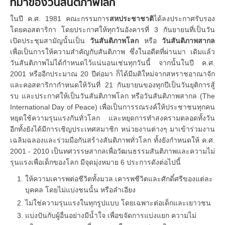
ที่มาของวันสันติภาพโลก
ในปี ค.ศ. 1981 คณะกรรมการ
สหประชาชาติ
ได้ลงประกาศรับรอง
โดยคอสตาริกา โดยประกาศให้ทุกวันอังคารที่ 3 กันยายนที่เป็นวัน
เปิดประชุมสามัญนั้นเป็น
วันสันติภาพโลก
หรือ
วันสันติภาพสากล
เพื่อเป็นการให้ความสำคัญกับสันติภาพ ซึ่งในอดีตที่ผ่านมา เดิมแล้ว
วันสันติภาพไม่ได้กำหนดไว้แน่นอนเช่นทุกวันนี้ จากนั้นในปี ค.ศ.
2001 หรืออีกประมาณ 20 ปีต่อมา ก็ได้มีมติใหม่จากสหราชอาณาจัก
และคอสตาริกากำหนดให้วันที่ 21 กันยายนของทุกปีเป็นวันยุติการสู้
รบ และประกาศให้เป็นวันสันติภาพโลก หรือวันสันติภาพสากล (The
International Day of Peace) เพื่อเป็นการรณรงค์ให้ประชาชนทุกคน
หยุดใช้ความรุนแรงกันทั่วโลก และหยุดการทำสงครามตลอดทั้งวัน
อีกทั้งยังได้มีการเชิญประเทศสมาชิก หน่วยงานต่างๆ มาเข้าร่วมงาน
เฉลิมฉลองและร่วมมือกันสร้างสันติภาพทั่วโลก ทั้งยังกำหนดให้ ค.ศ.
2001 - 2010 เป็นทศวรรษสากลเพื่อวัฒนธรรมสันติภาพและความไม่
รุนแรงเพื่อเด็กของโลก มีจุดมุ่งหมาย 6 ประการดังต่อไปนี้
ให้ความเคารพต่อชีวิตทั้งมวล เคารพชีวิตและศักดิ์ศรีของแต่ละ
บุคคล โดยไม่แบ่งชนนั้น หรือลำเอียง
ไม่ใช่ความรุนแรงในทุกรูปแบบ โดยเฉพาะต่อเด็กและเยาวชน
แบ่งปันกับผู้อื่นอย่างมีน้ำใจ เพื่อขจัดการแบ่งแยก ความไม่