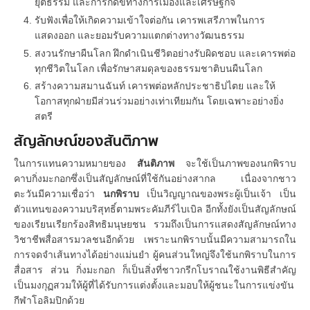
ยุติธรรม และการกดขี่ทางการเมืองและเศรษฐกิจ
รับฟังเพื่อให้เกิดความเข้าใจต่อกัน เคารพเสรีภาพในการ
แสดงออก และยอมรับความแตกต่างทางวัฒนธรรม
สงวนรักษาผืนโลก ฝึกดำเนินชีวิตอย่างรับผิดชอบ และเคารพต่อ
ทุกชีวิตในโลก เพื่อรักษาสมดุลของธรรมชาติบนผืนโลก
สร้างความสมานฉันท์ เคารพต่อหลักประชาธิปไตย และให้
โอกาสทุกฝ่ายมีส่วนร่วมอย่างเท่าเทียมกัน โดยเฉพาะอย่างยิ่ง
สตรี
สัญลักษณ์ของสันติภาพ
ในการแทนความหมายของ
สันติภาพ
จะใช้เป็นภาพของนกพิราบ
คาบกิ่งมะกอกซึ่งเป็นสัญลักษณ์ที่ใช้กันอย่างสากล เนื่องจากชาว
ตะวันมีความเชื่อว่า
นกพิราบ
เป็นวิญญาณของพระผู้เป็นเจ้า เป็น
ตัวแทนของความบริสุทธิ์ตามพระคัมภีร์ไบเบิล อีกทั้งยังเป็นสัญลักษณ์
ของเรียนเรียกร้องสิทธิมนุษยชน รวมถึงเป็นการแสดงสัญลักษณ์ทาง
วิชาชีพสื่อสารมวลชนอีกด้วย เพราะนกพิราบนั้นมีความสามารถใน
การจดจำเส้นทางได้อย่างแม่นยำ ผู้คนส่วนใหญ่จึงใช้นกพิราบในการ
สื่อสาร ส่วน กิ่งมะกอก ก็เป็นสิ่งที่ชาวกรีกโบราณใช้งานพิธีสำคัญ
เป็นมงกุฏสวมให้ผู้ที่ได้รับการแต่งตั้งและมอบให้ผู้ชนะในการแข่งขัน
กีฬาโอลิมปิกด้วย