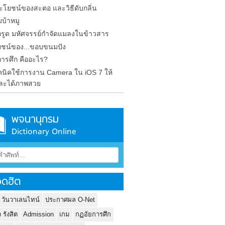
ะโยชน์ของสะตอ และวิธีดับกลิ่น
บ้าหมู
รูด มหัศจรรย์กำจัดแมลงในข้าวสาร
ชน์ของ...ขอบขนมปัง
การศึก คืออะไร?
คนิคใช้การงาน Camera ใน iOS 7 ให้
ละได้ภาพสวย
พจนานุกรม
Dictionary Online
ดฮิต
 วันวาเลนไทน์
ประกาศผล O-Net
ว รังสิต
Admission
เกม
กฏอัยการศึก