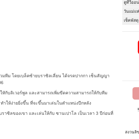
ดูทีวีออ
วันแม่แห
เช็คพัสดุ
าร่วมทีม โดยเบล็คซ้ายบราซิลเลี่ยน ได้จรดปากกา เซ็นสัญญา
06
นใหักับลิเวอร์พูล และสามารถเพิ่มขีดความสามารถให้กับทีม
ทำให้ง่ายยิ่งขึ้น ที่จะขึ้นมาเล่นในตำแหน่งปีกหลัง
ดบราซิลของเขา และเล่นให้กับ ซานเปาโล เป็นเวลา 3 ปีก่อนที่
สงวนลิข