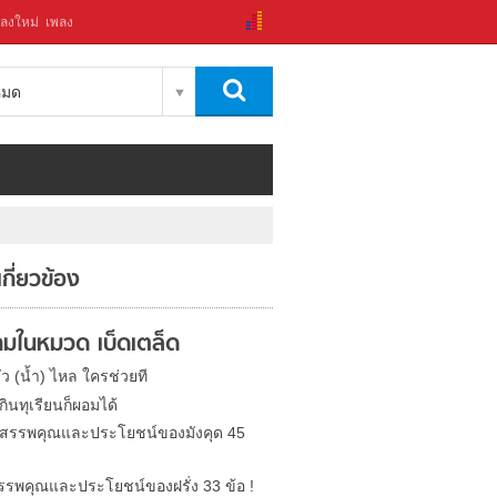
ลงใหม่
เพลง
งหมด
่เกี่ยวข้อง
มในหมวด เบ็ดเตล็ด
รั่ว (น้ำ) ไหล ใครช่วยที
ินทุเรียนก็ผอมได้
ด สรรพคุณและประโยชน์ของมังคุด 45
 สรรพคุณและประโยชน์ของฝรั่ง 33 ข้อ !