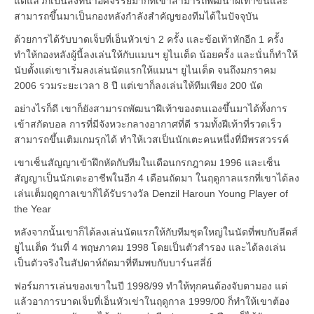
แต่แล้วก็เป็นสิ่งที่น่าอัศจรรย์มากที่เขาสามารถพัฒนาฝีเท้าขึ้นและ
สามารถขึ้นมาเป็นกองหลังกำลังสำคัญของทีมได้ในปัจจุบัน
ด้วยการได้รับบาดเจ็บที่เอ็นหัวเข่า 2 ครั้ง และข้อเท้าหักอีก 1 ครั้ง
ทำให้กองหลังผู้นี้ลงเล่นให้กับแมนฯ ยูไนเต็ด น้อยครั้ง และนั่นก็ทำให้
นับตั้งแต่เขาเริ่มลงเล่นนัดแรกให้แมนฯ ยูไนเต็ด จนถึงมกราคม
2006 รวมระยะเวลา 8 ปี แต่เขาก็ลงเล่นให้ทีมเพียง 200 นัด
อย่างไรก็ดี เขาก็ยังสามารถพัฒนาฝีเท้าของตนเองขึ้นมาได้ทั้งการ
เข้าสกัดบอล การที่มีจังหวะกลางอากาศที่ดี รวมทั้งฝีเท้าที่รวดเร็ว
สามารถขึ้นเติมเกมรุกได้ ทำให้เวสเป็นนักเตะคนหนึ่งที่มีพรสวรรค์
เขาเซ็นสัญญาเข้าฝึกหัดกับทีมในเดือนกรกฎาคม 1996 และเซ็น
สัญญาเป็นนักเตะอาชีพในอีก 4 เดือนถัดมา ในฤดูกาลแรกที่เขาได้ลง
เล่นเต็มฤดูกาลเขาก็ได้รับรางวัล Denzil Haroun Young Player of
the Year
หลังจากนั้นเขาก็ได้ลงเล่นนัดแรกให้กับทีมชุดใหญ่ในนัดที่พบกับลีดส์
ยูไนเต็ด วันที่ 4 พฤษภาคม 1998 โดยเป็นตัวสำรอง และได้ลงเล่น
เป็นตัวจริงในสัปดาห์ถัดมาที่ทีมพบกับบาร์นสลี่ย์
ฟอร์มการเล่นของเขาในปี 1998/99 ทำให้ทุกคนต้องจับตามอง แต่
แล้วอาการบาดเจ็บที่เอ็นหัวเข่าในฤดูกาล 1999/00 ก็ทำให้เขาต้อง