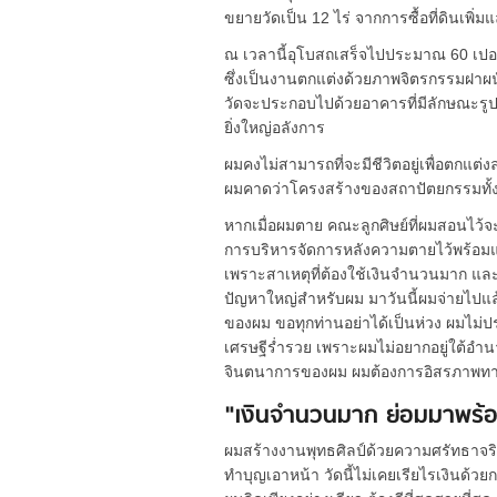
ขยายวัดเป็น 12 ไร่ จากการซื้อที่ดินเพิ
ณ เวลานี้อุโบสถเสร็จไปประมาณ 60 เปอร
ซึ่งเป็นงานตกแต่งด้วยภาพจิตรกรรมฝาผนั
วัดจะประกอบไปด้วยอาคารที่มีลักษณะรูปทร
ยิ่งใหญ่อลังการ
ผมคงไม่สามารถที่จะมีชีวิตอยู่เพื่อตกแต่
ผมคาดว่าโครงสร้างของสถาปัตยกรรมทั้ง
หากเมื่อผมตาย คณะลูกศิษย์ที่ผมสอนไว้
การบริหารจัดการหลังความตายไว้พร้อมแล้
เพราะสาเหตุที่ต้องใช้เงินจำนวนมาก และย
ปัญหาใหญ่สำหรับผม มาวันนี้ผมจ่ายไปแล้ว
ของผม ขอทุกท่านอย่าได้เป็นห่วง ผมไม่
เศรษฐีร่ำรวย เพราะผมไม่อยากอยู่ใต้อ
จินตนาการของผม ผมต้องการอิสรภาพทางค
"เงินจำนวนมาก ย่อมมาพร้
ผมสร้างงานพุทธศิลป์ด้วยความศรัทธาจริต
ทำบุญเอาหน้า วัดนี้ไม่เคยเรียไรเงินด้วยกฐ