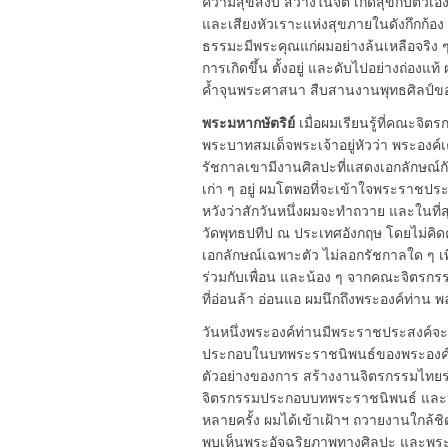
ความสุขสงบ สว่างในจิต เกิดสุขกับตัวเอง
และเสียงหัวเราะแห่งสุขภายในดังกึกก้อ
ธรรมะมีพระคุณแก่ผมอย่างล้นเหลือจริง ๆ 
การเกิดขึ้น ตั้งอยู่ และดับไปอย่างถ่องแท
ค้ำจุนพระศาสนา สืบสานงานพุทธศิลป์ของแ
พระมหากษัตริย์
เมื่อผมเรียนรู้ที่คณะจิ
พระบาทสมเด็จพระเจ้าอยู่หัวว่า พระองค์
รัชกาลเขามีงานศิลปะที่แสดงเอกลักษณ์กัน
เก่า ๆ อยู่ ผมโตพอที่จะเข้าใจพระราชประ
หวังว่าสักวันหนึ่งผมจะทำถวาย และในที
วัดพุทธปทีป ณ ประเทศอังกฤษ โดยไม่คิดค
เอกลักษณ์เฉพาะตัว ไม่ลอกรัชกาลใด ๆ เพ
ร่วมกับเพื่อน และน้อง ๆ จากคณะจิตรกรรมฯ
ที่อ่อนล้า อ่อนแอ ผมนึกถึงพระองค์ท่าน 
วันหนึ่งพระองค์ท่านมีพระราชประสงค์จ
ประกอบในบทพระราชนิพนธ์ของพระองค์ ทร
ตัวอย่างของการ สร้างงานจิตรกรรมไทยร่วม
จิตรกรรมประกอบบทพระราชนิพนธ์ และหล
หลายครั้ง ผมได้เข้าเฝ้าฯ ถวายงานใกล้ช
พบเห็นพระอัจฉริยภาพทางศิลปะ และพระเ