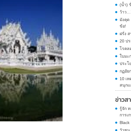
(น้ำ) 
ว้าว…ก
มังคุ
ข้อ!
ฝรั่ง
20 ปร
โรคลม
ใบมะก
ประโย
กฏอัย
10 เท
สนุกแ
ข่าวสา
รู้จัก
การเกษ
Black
วัวชน