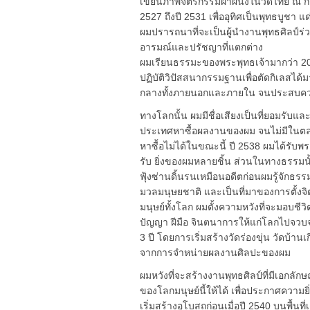
เขียนภาพจิตรกรรมฝาผนังในวัดไทย ณ กรุง
2527 ถึงปี 2531 เพื่ออุทิศเป็นพุทธบูช
ผมปรารถนาที่จะเป็นผู้นำงานพุทธศิลป์ร่
อารมณ์และปรัชญาที่แตกต่าง
ผมเรียนธรรมะของพระพุทธเจ้ามากว่า 20 ป
ปฏิบัติวิปัสสนากรรมฐานเพื่อตัดกิเลสได
กลางทั้งภายนอกและภายใน จนประสบควา
ทางโลกนั้น ผมมีชื่อเสียงเป็นที่ยอมรับแ
ประเทศหาซื้อผลงานของผม จนไม่มีในตล
หาซื้อไม่ได้ในขณะนี้ ปี 2538 ผมได้รับพ
รับ ยิ่งของผมหลายชิ้น ส่วนในทางธรรมนั
ฟุ้งซ่านดิ้นรนเหมือนอดีตก่อนผมรู้จักธร
มวลมนุษยชาติ และเป็นที่มาของการตั้งจิต
มนุษย์ทั้งโลก ผมตั้งความหวังที่จะมอบชีวิต
ปัญญา ฝีมือ จินตนาการให้แก่โลกไปจวบจน
3 ปี โดยการเริ่มสร้างวัดร่องขุ่น วัดบ้านเ
จากการจำหน่ายผลงานศิลปะของผม
ผมหวังที่จะสร้างงานพุทธศิลป์ที่มีเอกลัก
ของโลกมนุษย์นี้ให้ได้ เพื่อประกาศควา
เริ่มสร้างอุโบสถก่อนเมื่อปี 2540 บนพื้นที่