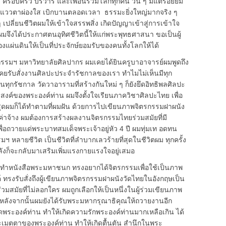
 ครอบครัว บริวาร และเพื่อนร่วมโลกทุกคน วัน ๆ มีแต่รอยยิ้ม
ง แววตาผ่องใส เบิกบานตลอดเวลา ธรรมะยิ่งใหญ่มากจริง ๆ
เปลี่ยนชีวิตผมให้เข้าใจสรรพสิ่ง เกิดปัญญาเข้าสู่การเข้าใจ
้ ผมจึงได้ประกาศตนอุทิศชีวิตนี้ให้แก่พระพุทธศาสนา ขอเป็นผู้
ผ่นดินให้เป็นที่ประจักษ์ยอมรับของคนทั้งโลกให้ได้
ตรกรรมฯ มหาวิทยาลัยศิลปากร ผมเคยได้ยินครูบาอาจารย์ผมพูดถึง
เคยรับสั่งงานศิลปะประจำรัชกาลของเรา ทำไมไม่เห็นมีทุก
ทุกรัชกาล วัดวาอารามที่สร้างกันใหม่ ๆ ก็ยังยึดอิทธิพลศิลปะ
สงค์ของพระองค์ท่าน ผมจึงตั้งใจเรียนภาควิชาศิลปะไทย เพื่อ
่สุดผมก็ได้ทำตามที่ผมฝัน ด้วยการไปเขียนภาพจิตรกรรมฝาผนัง
่าจ้าง ผมต้องการสร้างผลงานจิตรกรรมไทยร่วมสมัยที่มี
ื่อถวายแด่พระบาทสมเด็จพระเจ้าอยู่หัว 4 ปี ผมทุ่มเท อดทน
 หลายชีวิต เป็นชีวิตที่ลำบากเลวร้ายที่สุดในชีวิตผม ทุกครั้ง
พลังก็จะกลับมาเสริมเพิ่มแรงกายแรงใจอยู่เสมอ
ะทำหนังสือพระมหาชนก ทรงอยากได้จิตรกรรมเพื่อใช้เป็นภาพ
งรับสั่งถึงผู้เขียนภาพจิตรกรรมฝาผนังวัดไทยในอังกฤษเป็น
สมัยที่ไม่ลอกใคร ผมถูกเลือกให้เป็นหนึ่งในผู้ร่วมเขียนภาพ
ังจากนั้นผมยังได้รับพระมหากรุณาธิคุณให้ถวายงานอีก
ิดพระองค์ท่าน ทำให้เกิดความรักพระองค์ท่านมากเหลือเกิน ได้
มตตาของพระองค์ท่าน ทำให้เกิดตื้นตัน สำนึกในพระ