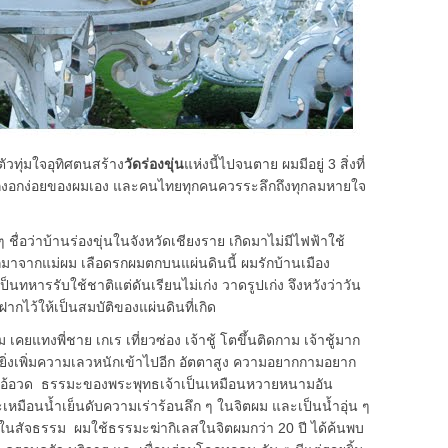
ัวทุ่มใจอุทิศตนสร้าง
วัดร่องขุ่น
แห่งนี้ไปจนตาย ผมมีอยู่ 3 สิ่งที่
จอกงอกง่อยของผมเอง และคนไทยทุกคนควรระลึกถึงทุกลมหายใจ
ชื่อว่าบ้านร่องขุ่นในจังหวัดเชียงราย เกิดมาไม่มีไฟฟ้าใช้
กมาจากแม่ผม เลือดรกผมตกบนแผ่นดินนี้ ผมรักบ้านเมือง
ทหารรับใช้ชาติแต่ดันเรียนไม่เก่ง วาดรูปเก่ง จึงหวังว่าวัน
ฝากไว้ให้เป็นสมบัติของแผ่นดินที่เกิด
เคยแทงพี่ชาย เกเร เที่ยวซ่อง เจ้าชู้ โตขึ้นติดกาม เจ้าชู้มาก
ยิ่งเพิ่มความเลวหนักเข้าไปอีก อัตตาสูง ความอยากกามอยาก
น โอ้อวด ธรรมะของพระพุทธเจ้าเป็นเหมือนหวายหนามอัน
มือนน้ำเย็นดับความเร่าร้อนลึก ๆ ในจิตผม และเป็นน้ำอุ่น ๆ
ลในสัจธรรม ผมใช้ธรรมะฆ่ากิเลสในจิตผมกว่า 20 ปี ได้ค้นพบ