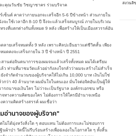
สงวนลิข
่มและคุณวันชัย วิชญาชาคร ร่วมบริจาค
์เซ็นต์ คาดว่าภายนอกจะเสร็จอีก 5-6 ปีข้างหน้า ส่วนภายใน
งจะใช้เวลาอีก 8-10 ปี จึงจะแล้วเสร็จสมบูรณ์ ภายในบริเวณ
งที่แตกต่างกันทั้งหมด 9 หลัง เพื่อสร้างให้เป็นเมืองสวรรค์อัน
งลดลายเสร็จหมดทั้ง 9 หลัง เพราะศิลปะยืนยาวแต่ชีวิตสั้น เพียง
หมดคงจะเสร็จภายใน 3 ปี ข้างหน้า ปี 2551
จะสานต่อจินตนาการของผมจนแล้วเสร็จทั้งหมด ผมได้เตรียม
ว ท่านที่มาชมวัดแล้วอย่ากังลงใจกลัวว่าผมจะสร้างไม่สำเร็จ
ังจำกัดจำนวนของผู้บริจาคให้ไม่เกิน 10,000 บาท เงินไม่ใช่
กว่า 40 ล้านบาท ผมมั่นใจในตนเอง มั่นใจต่อจิตอันเป็นผู้ให้
ปรารถนาขอเงินใคร ไม่ว่าจะเป็นรัฐบาล องค์กรเอกชน หรือ
ำนาจทางความคิดของใคร ไม่ต้องการให้ใครมีอำนาจเหนือ
วามคิดสร้างสรรค์ ผมเชื่อว่า
อมอำนาจของผู้บริจาค"
ไม่ได้มุ่งหวังสิ่งใด ๆ ตอบแทน ไม่ต้องการและไม่ชอบการ
ินผ้าป่า วัดนี้ไม่รีบร้อนสร้างเพื่อฉลองในโอกาสใด ๆ ทั้งสิ้น