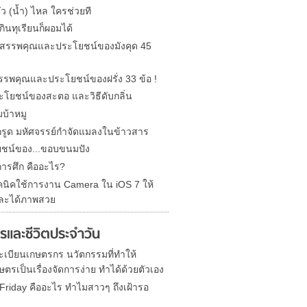
รั่ว (น้ำ) ไหล ใครช่วยที
ินทุเรียนก็ผอมได้
ด สรรพคุณและประโยชน์ของมังคุด 45
 สรรพคุณและประโยชน์ของฝรั่ง 33 ข้อ !
ะโยชน์ของสะตอ และวิธีดับกลิ่น
บ้าหมู
รูด มหัศจรรย์กำจัดแมลงในข้าวสาร
ชน์ของ...ขอบขนมปัง
การศึก คืออะไร?
คนิคใช้การงาน Camera ใน iOS 7 ให้
ละได้ภาพสวย
รและชีวิตประจำวัน
 ทะเบียนเกษตรกร นวัตกรรมที่ทำให้
ตรเป็นเรื่องจัดการง่าย ทำได้ด้วยตัวเอง
 Friday คืออะไร ทำไมสาวๆ ถึงเฝ้ารอ