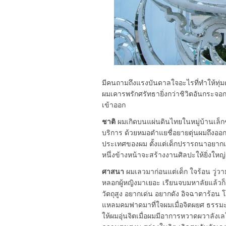
มีคนถามถึงแรงบันดาลใจอะไรที่ทำให้ทุ่มต
ผมเคารพรักศรัทธายิ่งกว่าชิวิตอันกระ
เข้าออก
ชาติ
ผมเกิดบนแผ่นดินไทยในหมู่บ้านเล็กๆ 
บริการ ด้วยหมอตำแยชื่อยายตุ่นผมถึงออ
ประเทศของผม ตั้งแต่เด็กปรารถนาอยากเป็น
หนึ่งข้างหน้าจะสร้างงานศิลปะให้ยิ่งใหญ่
ศาสนา
ผมเลวมาก่อนแต่เด็ก ใจร้อน วู่วาม 
หลอกผู้หญิงมาเยอะ เรียนจบมหาลัยแล้วก็
วัตถุสูง อยากเด่น อยากดัง อิจฉาตาร้อ
แหลมคมฟาดมาที่ใจผมเมื่อจิตผยศ ธรรมะเห
ให้ผมอุ่นจิตเมื่อผมมีอาการหวาดผวาลังเ