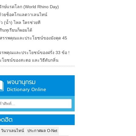
ุรักษ์แรดโลก (World Rhino Day)
ักด้วยช็อคโกแลตวาเลนไทน์
รั่ว (น้ำ) ไหล ใครช่วยที
ินทุเรียนก็ผอมได้
ด สรรพคุณและประโยชน์ของมังคุด 45
 สรรพคุณและประโยชน์ของฝรั่ง 33 ข้อ !
ะโยชน์ของสะตอ และวิธีดับกลิ่น
พจนานุกรม
Dictionary Online
ดฮิต
 วันวาเลนไทน์
ประกาศผล O-Net