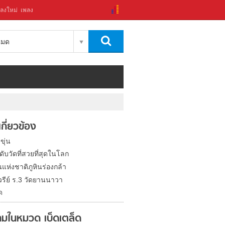
ลงใหม่
เพลง
งหมด
่เกี่ยวข้อง
ขุ่น
ดับวัดที่สวยที่สุดในโลก
แห่งชาติภูหินร่องกล้า
วรีย์ ร.3 วัดยานนาวา
ด
มในหมวด เบ็ดเตล็ด