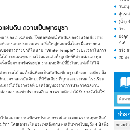
วันอน
อุ่นร
(น้ำ) 
ื่อแผ่นดิน ถวายเป็นพุทธบูชา
ว้าว…ก
มังคุ
ัทธาของ อ.เฉลิมชัย โฆษิตพิพัฒน์ ศิลปินของจังหวัดเชียงราย
ข้อ!
์ของตัวเองและประกาศความยิ่งใหญ่ต่อคนทั้งโลกเพื่อถวายต่อ
ู้จักของชาวต่างชาติในนาม
"White Temple"
ระยะเวลาในการ
ฝรั่ง
่งได้วางแผนทุกอย่างไว้หมดแล้วทั้งลูกศิษย์ที่สานต่อและทุน
20 ปร
ั้งเพื่อมาชม
วัดร่องขุ่น
งานพุทธศิลป์ที่ยิ่งใหญ่แห่งนี้ให้ได้
ามได้ ผมตั้งมั่นที่จะเป็นศิลปินเขียนรูปเพียงอย่างเดียว จึง
ปะจากสถาบันศิลปะที่มีชื่อเสียง ที่สุดของประเทศ โรงเรียน
านการได้รับรางวัลที่ 1 เหรียญทองจากการประกวดผลงาน
นไม่ส่งผลงานเข้าประกวดอีกเลย เพราะคิดว่าได้รับรางวัลไม่ใช่
คำยอ
ทางไปแสดงผลงานเพื่อหาประสบการณ์และเผยแพร่งานพุทธศิลป์
มริกา โดยเฉพาะในประเทศอังกฤษ ผมเดินทางไปอยู่ถึง 4 ปี เพื่อ
กลอนรัก