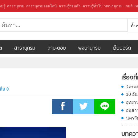
มรู้
สารานุกรม
สารานุกรมออนไลน์
ความรู้รอบตัว
ความรู้ทั่วไป
พจนานุกรม
เกมส์
เพ
ทั้
ีต
สารานุกรม
ถาม-ตอบ
พจนานุกรม
เว็บบอร์ด
เรื่องที
วัดร่อง
ห็น 0
10 อัน
อุทยาน
อนุสา
นครวั
บทควา