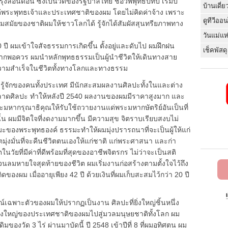
ลอนดอน ซึ่งเป็นวัดของรัฐบาลไทย ชื่อวัพพุทธปทีป เริ่มปี
บ้านเดี่ย
า แด่พระพุทธเจ้าและประเทศชาติของผม โดยไม่คิดค่าจ้าง เพราะ
ดูทีวีออ
วมสมัยของชาติผมให้ชาวโลกได้ รู้จักได้สัมผัสสุนทรียภาพทาง
วันแม่แห
ี ผมเข้าใจสัจธรรมการเกิดขึ้น ตั้งอยู่และดับไป ผมฝึกฝน
เช็คพัสดุ
้มากพอควร ผมนำหลักพุทธธรรมเป็นผู้นำชีวิตให้เดินทางสาย
มสำเร็จในชีวิตทั้งทางโลกและทางธรรม
ละรู้จักของคนทั้งประเทศ มีนักสะสมผลงานศิลปะทั้งในและต่าง
าดศิลปะ ทำให้หลังปี 2540 ผลงานของผมมีราคาสูงมาก และ
ระมหากรุณาธิคุณให้รับใช้ถวายงานแด่พระมหากษัตริย์อันเป็นที่
้น ผมมีจิตใจที่งดงามมากขึ้น มีความสุข จิตราบเรียบสงบไม่
รมะของพระพุทธองค์ ธรรมะทำให้ผมมุ่งปรารถนาที่จะเป็นผู้ให้แก่
มุ่งมั่นที่จะคืนชีวิตตนเองให้แก่ชาติ แก่พระศาสนา และก่า
ในวัยที่มีค่าที่ดีพร้อมที่สุดของอาชีพจิตรกร ไม่ว่าจะเป็นสติ
ลมหายใจสุดท้ายของชีวิต ผมเริ่มงานก่อสร้างตามตั้งใจไว้ถึง
กิดของผม เมื่ออายุเพียง 42 ปี ด้วยเงินที่ผมเก็บสะสมไว้กว่า 20 ปี
ษณ์เฉพาะตัวของผมให้ปรากฏเป็นงาน ศิลปะที่ยิ่งใหญ่ชิ้นหนึ่ง
มยิ่งใหญ่ของประเทศชาติของผมไปสู่มวลมนุษยชาติทั้งโลก ผม
เดิมของวัด 3 ไร่ ผ่านมาบัดนี้ ปี 2548 เข้าปีที่ 8 ที่ผมอุทิศตน ผม