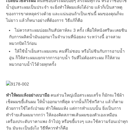
เปลี่ยนวิธีสระผม
คนที่ชอบสระผมบ่อยๆ สระผมทุกวัน หรือว่าชอบใช้
น้ำอุ่นสระผมเป็นประจำ จะยิ่งทำให้ผมแห้งได้ง่าย แล้วก็เป็นสาหตุ
ของการขาดหลุดร่วงด้วย และแน่นอนถ้าเป็นเช่นนี้ ผมของคุณก็จะ
ไม่ยาว แล้วก็หนาอย่างที่ต้องการ วิธีแก้ก็คือ
ไม่ควรสระผมบ่อยเกินสัปดาห์ละ 3 ครั้ง เพื่อให้หนังศรีษะเคยชิน
กับการผลิตน้ำมันออกมาในจำนวนที่น้อยลง ระหว่างนี้ อาจสวม
หมวกปิดไว้ก่อน
ให้ใช้น้ำเย็นสระผมแทน คนที่ไม่ชอบ หรือไม่ชินกับการอาบน้ำ
อุ่น ก็ให้สระผมแยกจากการอาบน้ำ วันที่ไม่ต้องสระผม ก็ให้สวม
หมวกอาบน้ำไว้ด้วยทุกครั้ง
ทำให้ผมแห้งอย่างเบามือ
คนส่วนใหญ่เมื่อสระผมเสร็จ ก็มักจะใช้ผ้า
เช็ดผมขยี้เส้นผม ให้น้ำออกมากที่สุด จากนั้นก็ใช้หวีสาง แล้วก็ตาม
ด้วยการใช้ไดร์เป่าผม ทำให้ผมแห้ง แต่การทำแบบนั้น ยิ่งเป็นการ
ทำร้ายเส้นผมมากกว่า ให้ลองคิดสภาพเส้นผมของตัวเองเหมือน
เครื่องประดับราคาแพง ถ้าไปถู หรือขยี้แรงๆ และใช้ความร้อนเป่าทุก
วัน มันจะเป็นยังไง วิธีที่ควรทำก็คือ