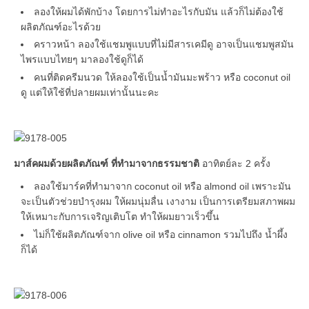
ลองให้ผมได้พักบ้าง โดยการไม่ทำอะไรกับมัน แล้วก็ไม่ต้องใช้
ผลิตภัณฑ์อะไรด้วย
คราวหน้า ลองใช้แชมพูแบบที่ไม่มีสารเคมีดู อาจเป็นแชมพูสมัน
ไพรแบบไทยๆ มาลองใช้ดูก็ได้
คนที่ติดครีมนวด ให้ลองใช้เป็นน้ำมันมะพร้าว หรือ coconut oil
ดู แต่ให้ใช้ที่ปลายผมเท่านั้นนะคะ
มาส์คผมด้วยผลิตภัณฑ์ ที่ทำมาจากธรรมชาติ
อาทิตย์ละ 2 ครั้ง
ลองใช้มาร์คที่ทำมาจาก coconut oil หรือ almond oil เพราะมัน
จะเป็นตัวช่วยบำรุงผม ให้ผมนุ่มลื่น เงางาม เป็นการเตรียมสภาพผม
ให้เหมาะกับการเจริญเติบโต ทำให้ผมยาวเร็วขึ้น
ไม่ก็ใช้ผลิตภัณฑ์จาก olive oil หรือ cinnamon รวมไปถึง น้ำผึ้ง
ก็ได้