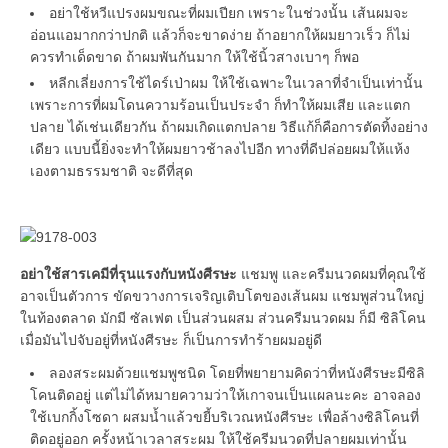
อย่าใช้หวีแปรงผมขณะที่ผมเปียก เพราะในช่วงนั้น เส้นผมจะ
อ่อนแอมากกว่าปกติ แล้วก็จะขาดง่าย ถ้าอยากให้ผมยาวเร็ว ก็ไม่
ควรทำเด็ดขาด ถ้าผมพันกันมาก ให้ใช้นิ้วสางเบาๆ ก็พอ
หลีกเลี่ยงการใช้ไดร์เป่าผม ให้ใช้เฉพาะในเวลาที่จำเป็นเท่านั้น
เพราะการที่ผมโดนความร้อนเป็นประจำ ก็ทำให้ผมเสีย และแตก
ปลาย ได้เช่นเดียวกัน ถ้าผมเกิดแตกปลาย วิธีแก้ก็คือการตัดทิ้งอย่าง
เดียว แบบนี้ยิ่งจะทำให้ผมยาวช้าลงไปอีก ทางที่ดีปล่อยผมให้แห้ง
เองตามธรรมชาติ จะดีที่สุด
อย่าใช้สารเคมีที่รุนแรงกับหนังศีรษะ
แชมพู และครีมนวดผมที่คุณใช้
อาจเป็นตัวการ ขัดขวางการเจริญเติบโตของเส้นผม แชมพูส่วนใหญ่
ในท้องตลาด มักมี ซัลเฟต เป็นส่วนผสม ส่วนครีมนวดผม ก็มี ซิลิโคน
เมื่อมันไปจับอยู่ที่หนังศีรษะ ก็เป็นการทำร้ายผมอยู่ดี
ลองสระผมด้วยแชมพูชนิด โดยที่พยายามคิดว่าที่หนังศีรษะมีซิลิ
โคนติดอยู่ แต่ไม่ได้หมายความว่าให้เกาจนเป็นแผลนะคะ อาจลอง
ใช้เบกกิ้งโซดา ผสมน้ำแล้วขยี้บริเวณหนังศีรษะ เพื่อล้างซิลิโคนที่
ติดอยู่ออก ครั้งหน้าเวลาสระผม ให้ใช้ครีมนวดที่ปลายผมเท่านั้น