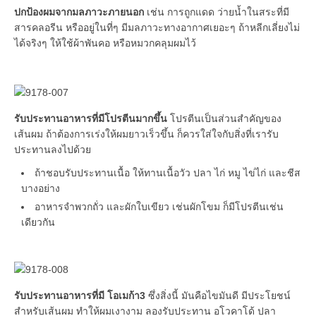
ปกป้องผมจากมลภาวะภายนอก
เช่น การถูกแดด ว่ายน้ำในสระที่มี
สารคลอรีน หรืออยู่ในที่ๆ มีมลภาวะทางอากาศเยอะๆ ถ้าหลีกเลี่ยงไม่
ได้จริงๆ ให้ใช้ผ้าพันคอ หรือหมวกคลุมผมไว้
รับประทานอาหารที่มีโปรตีนมากขึ้น
โปรตีนเป็นส่วนสำคัญของ
เส้นผม ถ้าต้องการเร่งให้ผมยาวเร็วขึ้น ก็ควรใส่ใจกับสิ่งที่เรารับ
ประทานลงไปด้วย
ถ้าชอบรับประทานเนื้อ ให้ทานเนื้อวัว ปลา ไก่ หมู ไข่ไก่ และชีส
บางอย่าง
อาหารจำพวกถั่ว และผักใบเขียว เช่นผักโขม ก็มีโปรตีนเช่น
เดียวกัน
รับประทานอาหารที่มี โอเมก้า3
ซึ่งสิ่งนี้ มันคือไขมันดี มีประโยชน์
สำหรับเส้นผม ทำให้ผมเงางาม ลองรับประทาน อโวคาโด้ ปลา