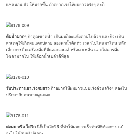
แซลมอน ถั่ว ให้มากขึ้น ถ้าอยากเร่งให้ผมยาวจริงๆ ล่ะก็
ดื่มน้ำมากๆ
ถ้าคุณขาดน้ำ เส้นผมก็จะแห้งตามไปด้วย และก็จะเป็น
สาเหตุให้เกิดผมแตกปลาย ลองพกน้ำติดตัว เวลาไปไหนมาไหน หลีก
เลี่ยงการดื่มเครื่องดื่มที่มีแอลกอฮอล์ หรือคาเฟอีน และไม่ควรดื่ม
โซดามากไป ให้เลือกน้ำเปล่าดีที่สุด
รับประทานยาเร่งผมยาว
ถ้าอยากให้ผมยาวแบบเร่งด่วนจริงๆ ลองไป
ปรึกษากับคนขายดูนะคะ
ต่อผม หรือ ใส่วิก
นี่ก็เป็นอีกวิธี ที่ทำให้ผมยาวเร็วทันทีที่ต้องการ แม้
จะไม่ใช้ผมจริงก็เถอะ