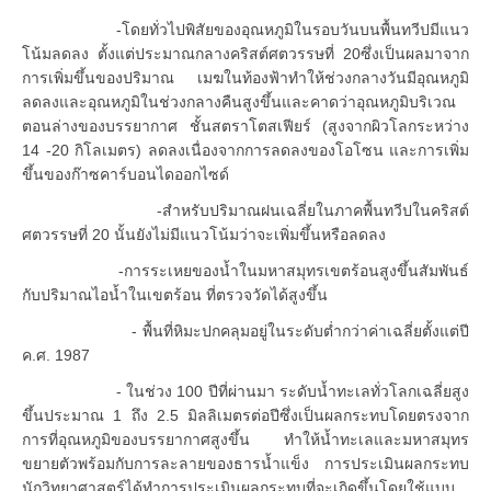
-โดยทั่วไปพิสัยของอุณหภูมิในรอบวันบนพื้นทวีปมีแนว
โน้มลดลง ตั้งแต่ประมาณกลางคริสต์ศตวรรษที่ 20ซึ่งเป็นผลมาจาก
การเพิ่มขึ้นของปริมาณ เมฆในท้องฟ้าทำให้ช่วงกลางวันมีอุณหภูมิ
ลดลงและอุณหภูมิในช่วงกลางคืนสูงขึ้นและคาดว่าอุณหภูมิบริเวณ
ตอนล่างของบรรยากาศ ชั้นสตราโตสเฟียร์ (สูงจากผิวโลกระหว่าง
14 -20 กิโลเมตร) ลดลงเนื่องจากการลดลงของโอโซน และการเพิ่ม
ขึ้นของก๊าซคาร์บอนไดออกไซด์
-สำหรับปริมาณฝนเฉลี่ยในภาคพื้นทวีปในคริสต์
ศตวรรษที่ 20 นั้นยังไม่มีแนวโน้มว่าจะเพิ่มขึ้นหรือลดลง
-การระเหยของน้ำในมหาสมุทรเขตร้อนสูงขึ้นสัมพันธ์
กับปริมาณไอน้ำในเขตร้อน ที่ตรวจวัดได้สูงขึ้น
- พื้นที่หิมะปกคลุมอยู่ในระดับต่ำกว่าค่าเฉลี่ยตั้งแต่ปี
ค.ศ. 1987
- ในช่วง 100 ปีที่ผ่านมา ระดับน้ำทะเลทั่วโลกเฉลี่ยสูง
ขึ้นประมาณ 1 ถึง 2.5 มิลลิเมตรต่อปีซึ่งเป็นผลกระทบโดยตรงจาก
การที่อุณหภูมิของบรรยากาศสูงขึ้น ทำให้น้ำทะเลและมหาสมุทร
ขยายตัวพร้อมกับการละลายของธารน้ำแข็ง การประเมินผลกระทบ
นักวิทยาศาสตร์ได้ทำการประเมินผลกระทบที่จะเกิดขึ้นโดยใช้แบบ