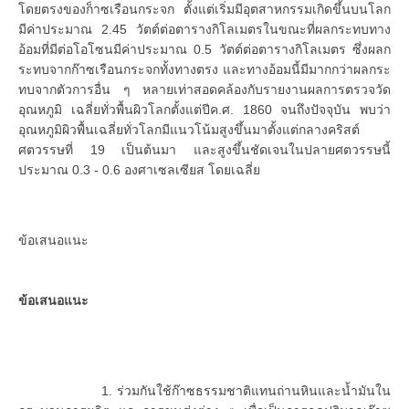
โดยตรงของก็าซเรือนกระจก ตั้งแต่เริ่มมีอุตสาหกรรมเกิดขึ้นบนโลก
มีค่าประมาณ 2.45 วัตต์ต่อตารางกิโลเมตรในขณะที่ผลกระทบทาง
อ้อมที่มีต่อโอโซนมีค่าประมาณ 0.5 วัตต์ต่อตารางกิโลเมตร ซึ่งผลก
ระทบจากก๊าซเรือนกระจกทั้งทางตรง และทางอ้อมนี้มีมากกว่าผลกระ
ทบจากตัวการอื่น ๆ หลายเท่าสอดคล้องกับรายงานผลการตรวจวัด
อุณหภูมิ เฉลี่ยทั่วพื้นผิวโลกตั้งแต่ปีค.ศ. 1860 จนถึงปัจจุบัน พบว่า
อุณหภูมิผิวพื้นเฉลี่ยทั่วโลกมีแนวโน้มสูงขึ้นมาตั้งแต่กลางคริสต์
ศตวรรษที่ 19 เป็นต้นมา และสูงขึ้นชัดเจนในปลายศตวรรษนี้
ประมาณ 0.3 - 0.6 องศาเซลเซียส โดยเฉลี่ย
ข้อเสนอแนะ
ข้อเสนอแนะ
1. ร่วมกันใช้ก๊าซธรรมชาติแทนถ่านหินและน้ำมันใน