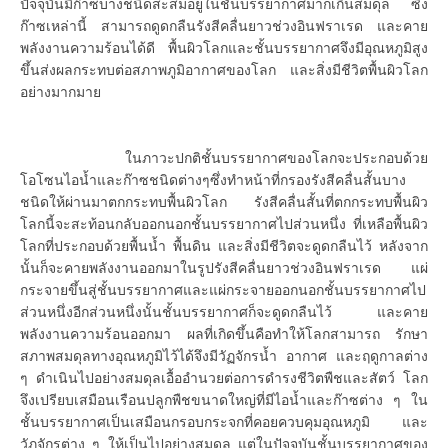
ปัจจุบันมีก๊าซบางชนิดสะสมอยู่ในชั้นบรรยากาศมากเกินสมดุล ซึ่ง
ก๊าซเหล่านี้ สามารถดูดกลืนรังสีคลื่นยาวช่วงอินฟราเรด และคาย
พลังงานความร้อนได้ดี พื้นผิวโลกและชั้นบรรยากาศจึงมีอุณหภูมิสูง
ขึ้นส่งผลกระทบต่อสภาพภูมิอากาศของโลก และสิ่งมีชีวิตพื้นผิวโลก
อย่างมากมาย
ในภาวะปกติชั้นบรรยากาศของโลกจะประกอบด้วย
โอโซนไอน้ำและก๊าซชนิดต่างๆซึ่งทำหน้าที่กรองรังสีคลื่นสั้นบาง
ชนิดให้ผ่านมาตกกระทบพื้นผิวโลก รังสีคลื่นสั้นที่ตกกระทบพื้นผิว
โลกนี้จะสะท้อนกลับออกนอกชั้นบรรยากาศไปส่วนหนึ่ง ที่เหลือพื้นผิว
โลกที่ประกอบด้วยพื้นน้ำ พื้นดิน และสิ่งมีชีวิตจะดูดกลืนไว้ หลังจาก
นั้นก็จะคายพลังงานออกมาในรูปรังสีคลื่นยาวช่วงอินฟราเรด แผ่
กระจายขึ้นสู่ชั้นบรรยากาศและแผ่กระจายออกนอกชั้นบรรยากาศไป
ส่วนหนึ่งอีกส่วนหนึ่งนั้นชั้นบรรยากาศก็จะดูดกลืนไว้ และคาย
พลังงานความร้อนออกมา ผลที่เกิดขึ้นคือทำให้โลกสามารถ รักษา
สภาพสมดุลทางอุณหภูมิไว้ได้จึงมีวัฏจักรน้ำ อากาศ และฤดูกาลต่าง
ๆ ดำเนินไปอย่างสมดุลเอื้ออำนวยต่อการดำรงชีวิตพืชและสัตว์ โลก
จึงเปรียบเสมือนเรือนปลูกพืชขนาดใหญ่ที่มีไอน้ำและก๊าซต่าง ๆ ใน
ชั้นบรรยากาศเป็นเสมือนกรอบกระจกที่คอยควบคุมอุณหภูมิ และ
วัฏจักรต่าง ๆ ให้เป็นไปอย่างสมดุล แต่ในปัจจุบันชั้นบรรยากาศของ