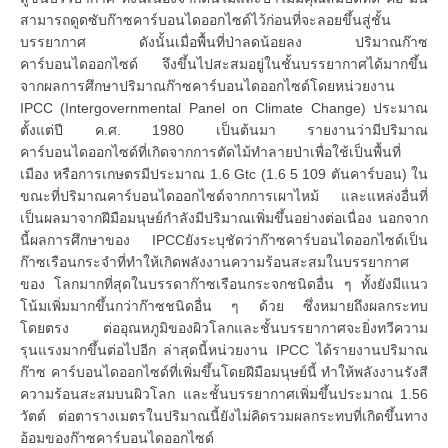
สามารถดูดซับก๊าซคาร์บอนไดออกไซด์ไว้ก่อนที่จะลอยขึ้นสู่ชั้น
บรรยากาศ ดังนั้นเมื่อพื้นที่ป่าลดน้อยลง ปริมาณก๊าซ
คาร์บอนไดออกไซด์ จึงขึ้นไปสะสมอยู่ในชั้นบรรยากาศได้มากขึ้น
จากผลการศึกษาปริมาณก๊าซคาร์บอนไดออกไซด์โดยหน่วยงาน
IPCC (Intergovernmental Panel on Climate Change) ประมาณ
ตั้งแต่ปี ค.ศ. 1980 เป็นต้นมา รายงานว่ามีปริมาณ
คาร์บอนไดออกไซด์ที่เกิดจากการตัดไม้ทำลายป่าเพื่อใช้เป็นพื้นที่
เมือง หรือการเกษตรมีประมาณ 1.6 Gtc (1.6 5 109 ตันคาร์บอน) ใน
ขณะที่ปริมาณคาร์บอนไดออกไซด์จากการเผาไหม้ และแหล่งอื่นที่
เป็นผลมาจากฝีมือมนุษย์กำลังมีปริมาณเพิ่มขึ้นอย่างต่อเนื่อง นอกจาก
นี้ผลการศึกษาของ IPCCยังระบุชัดว่าก๊าซคาร์บอนไดออกไซด์เป็น
ก๊าซเรือนกระจำที่ทำให้เกิดพลังงานความร้อนสะสมในบรรยากาศ
ของ โลกมากที่สุดในบรรดาก๊าซเรือนกระจกชนิดอื่น ๆ ทั้งยังมีแนว
โน้มเพิ่มมากขึ้นกว่าก๊าซชนิดอื่น ๆ ด้วย ซึ่งหมายถึงผลกระทบ
โดยตรง ต่ออุณหภูมิของผิวโลกและชั้นบรรยากาศจะยิ่งทวีความ
รุนแรงมากขึ้นต่อไปอีก ล่าสุดนี้หน่วยงาน IPCC ได้รายงานปริมาณ
ก๊าซ คาร์บอนไดออกไซด์ที่เพิ่มขึ้นโดยฝีมือมนุษย์นี้ ทำให้พลังงานรังสี
ความร้อนสะสมบนผิวโลก และชั้นบรรยากาศเพิ่มขึ้นประมาณ 1.56
วัตต์ ต่อตารางเมตรในปริมาณนี้ยังไม่คิดรวมผลกระทบที่เกิดขึ้นทาง
อ้อมของก๊าซคาร์บอนไดออกไซด์