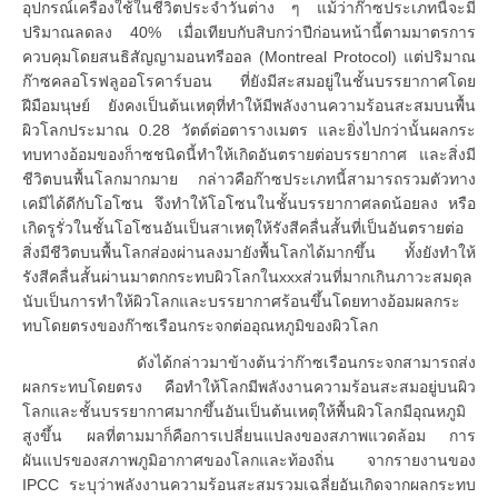
อุปกรณ์เครื่องใช้ในชีวิตประจำวันต่าง ๆ แม้ว่าก๊าซประเภทนี้จะมี
ปริมาณลดลง 40% เมื่อเทียบกับสิบกว่าปีก่อนหน้านี้ตามมาตรการ
ควบคุมโดยสนธิสัญญามอนทรีออล (Montreal Protocol) แต่ปริมาณ
ก๊าซคลอโรฟลูออโรคาร์บอน ที่ยังมีสะสมอยู่ในชั้นบรรยากาศโดย
ฝีมือมนุษย์ ยังคงเป็นต้นเหตุที่ทำให้มีพลังงานความร้อนสะสมบนพื้น
ผิวโลกประมาณ 0.28 วัตต์ต่อตารางเมตร และยิ่งไปกว่านั้นผลกระ
ทบทางอ้อมของก็าซชนิดนี้ทำให้เกิดอันตรายต่อบรรยากาศ และสิ่งมี
ชีวิตบนพื้นโลกมากมาย กล่าวคือก๊าซประเภทนี้สามารถรวมตัวทาง
เคมีได้ดีกับโอโซน จึงทำให้โอโซนในชั้นบรรยากาศลดน้อยลง หรือ
เกิดรูรั่วในชั้นโอโซนอันเป็นสาเหตุให้รังสีคลื่นสั้นที่เป็นอันตรายต่อ
สิ่งมีชีวิตบนพื้นโลกส่องผ่านลงมายังพื้นโลกได้มากขึ้น ทั้งยังทำให้
รังสีคลื่นสั้นผ่านมาตกกระทบผิวโลกในxxxส่วนที่มากเกินภาวะสมดุล
นับเป็นการทำให้ผิวโลกและบรรยากาศร้อนขึ้นโดยทางอ้อมผลกระ
ทบโดยตรงของก๊าซเรือนกระจกต่ออุณหภูมิของผิวโลก
ดังได้กล่าวมาข้างต้นว่าก๊าซเรือนกระจกสามารถส่ง
ผลกระทบโดยตรง คือทำให้โลกมีพลังงานความร้อนสะสมอยู่บนผิว
โลกและชั้นบรรยากาศมากขึ้นอันเป็นต้นเหตุให้พื้นผิวโลกมีอุณหภูมิ
สูงขึ้น ผลที่ตามมาก็คือการเปลี่ยนแปลงของสภาพแวดล้อม การ
ผันแปรของสภาพภูมิอากาศของโลกและท้องถิ่น จากรายงานของ
IPCC ระบุว่าพลังงานความร้อนสะสมรวมเฉลี่ยอันเกิดจากผลกระทบ