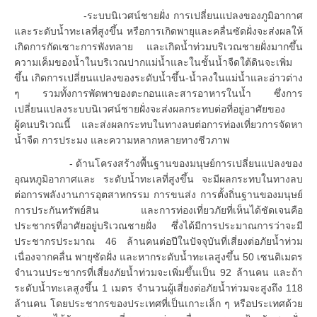
-ระบบนิเวศน์ชายฝั่ง การเปลี่ยนแปลงของภูมิอากาศ
และระดับน้ำทะเลที่สูงขึ้น หรือการเกิดพายุและคลื่นซัดฝั่งจะส่งผลให้
เกิดการกัดเซาะการพังทลาย และเกิดน้ำท่วมบริเวณชายฝั่งมากขึ้น
ความเค็มของน้ำในบริเวณปากแม่น้ำและในชั้นน้ำจืดใต้ดินจะเพิ่ม
ขึ้น เกิดการเปลี่ยนแปลงของระดับน้ำขึ้น-น้ำลงในแม่น้ำและอ่าวต่าง
ๆ รวมทั้งการพัดพาของตะกอนและสารอาหารในน้ำ ซึ่งการ
เปลี่ยนแปลงระบบนิเวศน์ชายฝั่งจะส่งผลกระทบต่อที่อยู่อาศัยของ
ผู้คนบริเวณนี้ และส่งผลกระทบในทางลบต่อการท่องเที่ยวการจัดหา
น้ำจืด การประมง และความหลากหลายทางชีวภาพ
- ด้านโครงสร้างพื้นฐานของมนุษย์การเปลี่ยนแปลงของ
อุณหภูมิอากาศและ ระดับน้ำทะเลที่สูงขึ้น จะมีผลกระทบในทางลบ
ต่อการพลังงานการอุตสาหกรรม การขนส่ง การตั้งถิ่นฐานของมนุษย์
การประกันทรัพย์สิน และการท่องเที่ยวภัยที่เห็นได้ชัดเจนคือ
ประชากรที่อาศัยอยู่บริเวณชายฝั่ง ซึ่งได้มีการประมาณการว่าจะมี
ประชากรประมาณ 46 ล้านคนต่อปีในปัจจุบันที่เสี่ยงต่อภัยน้ำท่วม
เนื่องจากคลื่น พายุซัดฝั่ง และหากระดับน้ำทะเลสูงขึ้น 50 เซนติเมตร
จำนวนประชากรที่เสี่ยงภัยน้ำท่วมจะเพิ่มขึ้นเป็น 92 ล้านคน และถ้า
ระดับน้ำทะเลสูงขึ้น 1 เมตร จำนวนผู้เสี่ยงต่อภัยน้ำท่วมจะสูงถึง 118
ล้านคน โดยประชากรของประเทศที่เป็นเกาะเล็ก ๆ หรือประเทศด้วย