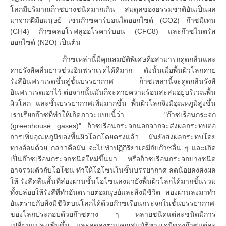
โลกมีปริมาณก็าซบางชนิดมากเกิน สมดุลของธรรมชาติอันเป็นผล
มาจากฝีมือมนุษย์ เช่นก๊าซคาร์บอนไดออกไซด์ (CO2) ก๊าซมีเทน
(CH4) ก๊าซคลอโรฟลูออโรคาร์บอน (CFC8) และก๊าซไนตรัส
ออกไซด์ (N2O) เป็นต้น
ก๊าซเหล่านี้มีคุณสมบัติพิเศษคือสามารถดูดกลืนและ
คายรังสีคลื่นยาวช่วงอินฟราเรดได้ดีมาก ดังนั้นเมื่อพื้นผิวโลกคาย
รังสีอินฟราเรดขึ้นสู่ชั้นบรรยากาศ ก็าซเหล่านี้จะดูดกลืนรังสี
อินฟราเรดเอาไว้ ต่อจากนั้นมันก็จะคายความร้อนสะสมอยู่บริเวณพื้น
ผิวโลก และชั้นบรรยากาศเพิ่มมากขึ้น พื้นผิวโลกจึงมีอุณหภูมิสูงขึ้น
เราเรียกก๊าซที่ทำให้เกิดภาวะแบบนี้ว่า "ก๊าซเรือนกระจก
(greenhouse gases)" ก็าซเรือนกระจกนอกจากจะส่งผลกระทบต่อ
การเพิ่มอุณหภูมิของพื้นผิวโลกโดยตรงแล้ว มันยังส่งผลกระทบโดย
ทางอ้อมด้วย กล่าวคือมัน จะไปทำปฏิกิริยาเคมีกับก๊าซอื่น ๆ และเกิด
เป็นก๊าซเรือนกระจกชนิดใหม่ขึ้นมา หรือก็าซเรือนกระจกบางชนิด
อาจรวมตัวกับโอโซน ทำให้โอโซนในชั้นบรรยากาศ ลดน้อยลงส่งผล
ให้ รังสีคลื่นสั้นที่ส่องผ่านชั้นโอโซนลงมายังพื้นผิวโลกได้มากขึ้นรวม
ทั้งปล่อยให้รังสีที่ทำอันตรายต่อมนุษย์และสิ่งมีชีวิต ส่องผ่านลงมาทำ
อันตรายกับสิ่งมีชีวิตบนโลกได้ด้วยก๊าซเรือนกระจกในชั้นบรรยากาศ
ของโลกประกอบด้วยก๊าซต่าง ๆ หลายชนิดแต่ละชนิดมีการ
เปลี่ยนแปลงเพิ่มขึ้น และลดลงตามคุณสมบัติทางเคมีของก๊าซแต่ละ