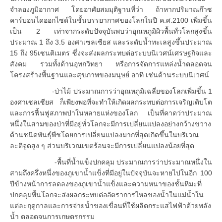
จำลองภูมิอากาศ โดยอาศัยสมมุติฐานที่ว่า ถ้าหากปริมาณก๊าซ
คาร์บอนไดออกไซด์ในชั้นบรรยากาศของโลกในปี ค.ศ.2100 เพิ่มขึ้น
เป็น 2 เท่าจากระดับปัจจุบันพบว่าอุณหภูมิผิวพื้นทั่วโลกสูงขึ้น
ประมาณ 1 ถึง 3.5 องศาเซลเซียส และระดับน้ำทะเลสูงขึ้นประมาณ
15 ถึง 95เซนติเมตร ซึ่งจะส่งผลกระทบต่อระบบนิเวศน์เศรษฐกิจและ
สังคม รวมทั้งด้านอุทกวิทยา หรือการจัดการแหล่งน้ำตลอดจน
โครงสร้างพื้นฐานและสุขภาพของมนุษย์ อาทิ เช่นด้านระบบนิเวศน์
-ป่าไม้ ประมาณการว่าอุณหภูมิเฉลี่ยของโลกเพิ่มขึ้น 1
องศาเซลเซียส ก็เพียงพอที่จะทำให้เกิดผลกระทบต่อการเจริญเติบโต
และการฟื้นฟูสภาพป่าในหลายแห่งของโลก เป็นที่คาดว่าประมาณ
หนึ่งในสามของป่าที่มีอยู่ทั่วโลกจะมีการเปลี่ยนแปลงอย่างกว้างขวาง
ด้านชนิดพันธุ์พืชโดยการเปลี่ยนแปลงมากที่สุดเกิดขึ้นในบริเวณ
ละติจูดสูง ๆ ส่วนบริเวณเขตร้อนจะมีการเปลี่ยนแปลงน้อยที่สุด
-พื้นที่น้ำแข็งปกคลุม ประมาณการว่าประมาณหนึ่งใน
สามถึงครึ่งหนึ่งของภูเขาน้ำแข็งที่มีอยู่ในปัจจุบันจะหายไปในอีก 100
ปีข้างหน้าการลดลงของภูเขาน้ำแข็งและความหนาของชั้นหิมะที่
ปกคลุมพื้นโลกจะส่งผลกระทบต่ออัตราการไหลของน้ำในแม่น้ำใน
แต่ละฤดูกาลและการจ่ายน้ำของเขื่อนที่ใช้ผลิตกระแสไฟฟ้าด้วยพลัง
น้ำ ตลอดจนการเกษตรกรรม