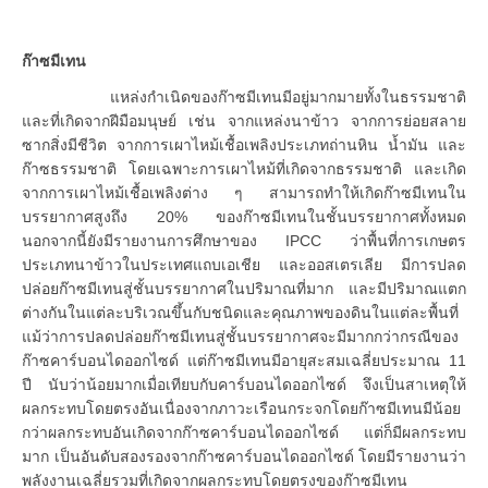
ก๊าซมีเทน
แหล่งกำเนิดของก๊าซมีเทนมีอยู่มากมายทั้งในธรรมชาติ
และที่เกิดจากฝีมือมนุษย์ เช่น จากแหล่งนาข้าว จากการย่อยสลาย
ซากสิ่งมีชีวิต จากการเผาไหม้เชื้อเพลิงประเภทถ่านหิน น้ำมัน และ
ก๊าซธรรมชาติ โดยเฉพาะการเผาไหม้ที่เกิดจากธรรมชาติ และเกิด
จากการเผาไหม้เชื้อเพลิงต่าง ๆ สามารถทำให้เกิดก๊าซมีเทนใน
บรรยากาศสูงถึง 20% ของก๊าซมีเทนในชั้นบรรยากาศทั้งหมด
นอกจากนี้ยังมีรายงานการศึกษาของ IPCC ว่าพื้นที่การเกษตร
ประเภทนาข้าวในประเทศแถบเอเชีย และออสเตรเลีย มีการปลด
ปล่อยก๊าซมีเทนสู่ชั้นบรรยากาศในปริมาณที่มาก และมีปริมาณแตก
ต่างกันในแต่ละบริเวณขึ้นกับชนิดและคุณภาพของดินในแต่ละพื้นที่
แม้ว่าการปลดปล่อยก๊าซมีเทนสู่ชั้นบรรยากาศจะมีมากกว่ากรณีของ
ก๊าซคาร์บอนไดออกไซด์ แต่ก๊าซมีเทนมีอายุสะสมเฉลี่ยประมาณ 11
ปี นับว่าน้อยมากเมื่อเทียบกับคาร์บอนไดออกไซด์ จึงเป็นสาเหตุให้
ผลกระทบโดยตรงอันเนื่องจากภาวะเรือนกระจกโดยก๊าซมีเทนมีน้อย
กว่าผลกระทบอันเกิดจากก๊าซคาร์บอนไดออกไซด์ แต่ก็มีผลกระทบ
มาก เป็นอันดับสองรองจากก๊าซคาร์บอนไดออกไซด์ โดยมีรายงานว่า
พลังงานเฉลี่ยรวมที่เกิดจากผลกระทบโดยตรงของก๊าซมีเทน