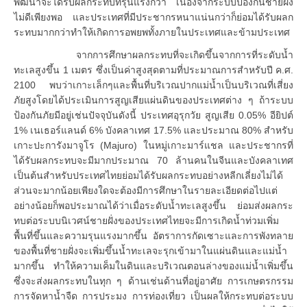
พัฒนาจะได้รับผลกระทบที่รุนแรงกว่า เนื่องจากระบบป้องกันชายฝั่ง
ไม่ดีเพียงพอ และประเทศที่มีประชากรหนาแน่นกว่าก็ย่อมได้รับผลก
ระทบมากกว่าทำให้เกิดการอพยพทั้งภายในประเทศและข้ามประเทศ
จากการศึกษาผลกระทบที่จะเกิดขึ้นจากการที่ระดับน้ำ
ทะเลสูงขึ้น 1 เมตร ซึ่งเป็นค่าสูงสุดตามที่ประมาณการสำหรับปี ค.ศ.
2100 พบว่าเกาะเล็กๆและพื้นที่บริเวณปากแม่น้ำเป็นบริเวณที่เสี่ยง
ภัยสูงโดยได้ประเมินการสูญเสียแผ่นดินของประเทศต่าง ๆ ถ้าระบบ
ป้องกันภัยมีอยู่เช่นปัจจุบันดังนี้ ประเทศอุรุกวัย สูญเสีย 0.05% อียิปต์
1% เนเธอร์แลนด์ 6% บังคลาเทศ 17.5% และประมาณ 80% สำหรับ
เกาะปะการังมาจูโร (Majuro) ในหมู่เกาะมาร์แชล และประชากรที่
ได้รับผลกระทบจะมีมากประมาณ 70 ล้านคนในจีนและบังคลาเทศ
เป็นต้นสำหรับประเทศไทยย่อมได้รับผลกระทบอย่างหลีกเลี่ยงไม่ได้
ส่วนจะมากน้อยเพียงใดจะต้องมีการศึกษาในรายละเอียดต่อไปแต่
อย่างน้อยก็พอประมาณได้ว่าเมื่อระดับน้ำทะเลสูงขึ้น ย่อมส่งผลกระ
ทบต่อระบบนิเวศน์ชายฝั่งของประเทศไทยจะมีการเกิดน้ำท่วมเพิ่ม
พื้นที่ขึ้นและความรุนแรงมากขึ้น อัตราการกัดเซาะและการพังทลาย
ของพื้นที่ชายฝั่งจะเพิ่มขึ้นน้ำทะเลจะรุกเข้ามาในแผ่นดินและแม่น้ำ
มากขึ้น ทำให้ความเค็มในดินและบริเวณตอนล่างของแม่น้ำเพิ่มขึ้น
ซึ่งจะส่งผลกระทบในทุก ๆ ด้านเช่นด้านที่อยู่อาศัย การเกษตรกรรม
การจัดหาน้ำจืด การประมง การท่องเที่ยว เป็นผลให้กระทบต่อระบบ