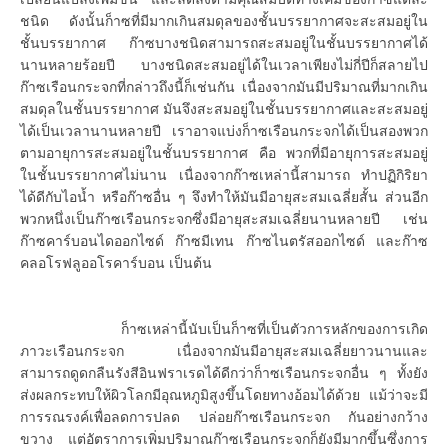
ชนิด ดังนั้นก็าซที่มีมากเกินสมดุลของชั้นบรรยากาศจะสะสมอยู่ใน
ชั้นบรรยากาศ ก๊าซบางชนิดสามารถสะสมอยู่ในชั้นบรรยากาศได้
นานหลายร้อยปี บางชนิดสะสมอยู่ได้ในเวลาเพียงไม่กี่ปีก็สลายไป
ก๊าซเรือนกระจกที่กล่าวถึงนี้ก็เช่นกัน เนื่องจากมันมีปริมาณที่มากเกิน
สมดุลในชั้นบรรยากาศ มันจึงสะสมอยู่ในชั้นบรรยากาศและสะสมอยู่
ได้เป็นเวลานานหลายปี เราอาจแบ่งก็าซเรือนกระจกได้เป็นสองพวก
ตามอายุการสะสมอยู่ในชั้นบรรยากาศ คือ พวกที่มีอายุการสะสมอยู่
ในชั้นบรรยากาศไม่นาน เนื่องจากก๊าซเหล่านี้สามารถ ทำปฏิกิริยา
ได้ดีกับไอน้ำ หรือก๊าซอื่น ๆ จึงทำให้มันมีอายุสะสมเฉลี่ยสั้น ส่วนอีก
พวกหนึ่งเป็นก๊าซเรือนกระจกซึ่งมีอายุสะสมเฉลี่ยนานหลายปี เช่น
ก๊าซคาร์บอนไดออกไซด์ ก๊าซมีเทน ก๊าซไนตรัสออกไซด์ และก๊าซ
คลอโรฟลูออโรคาร์บอน เป็นต้น
ก็าซเหล่านี้นับเป็นก็าซที่เป็นตัวการหลักของการเกิด
ภาวะเรือนกระจก เนื่องจากมันมีอายุสะสมเฉลี่ยยาวนานและ
สามารถดูดกลืนรังสีอินฟราเรดได้ดีกว่าก็าซเรือนกระจกอื่น ๆ ทั้งยัง
ส่งผลกระทบให้ผิวโลกมีอุณหภูมิสูงขึ้นโดยทางอ้อมได้ด้วย แม้ว่าจะมี
การรณรงค์เพื่อลดการปลด ปล่อยก๊าซเรือนกระจก กันอย่างกว้าง
ขวาง แต่อัตราการเพิ่มปริมาณก๊าซเรือนกระจกก็ยังมีมากขึ้นซึ่งการ