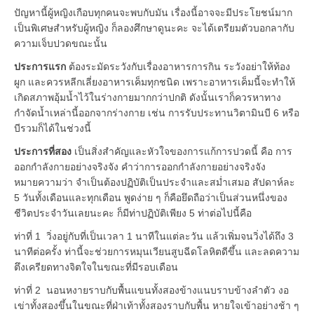
ปัญหานี้ผู้หญิงเกือบทุกคนจะพบกับมัน เรื่องนี้อาจจะมีประโยชน์มาก
เป็นพิเศษสำหรับผู้หญิง ก็ลองศึกษาดูนะคะ จะได้เตรียมตัวบอกลากับ
ความเจ็บปวดขณะนั้น
ประการแรก
ต้องระมัดระวังกับเรื่องอาหารการกิน ระวังอย่าให้ท้อง
ผูก และควรหลีกเลี่ยงอาหารเค็มทุกชนิด เพราะอาหารเค็มนี้จะทำให้
เกิดสภาพอุ้มน้ำไว้ในร่างกายมากกว่าปกติ ดังนั้นเราก็ควรหาทาง
กำจัดน้ำเหล่านี้ออกจากร่างกาย เช่น การรับประทานวิตามินบี 6 หรือ
บีรวมก็ได้ในช่วงนี้
ประการที่สอง
เป็นสิ่งสำคัญและหัวใจของการแก้การปวดนี้ คือ การ
ออกกำลังกายอย่างจริงจัง คำว่าการออกกำลังกายอย่างจริงจัง
หมายความว่า จำเป็นต้องปฏิบัติเป็นประจำและสม่ำเสมอ สัปดาห์ละ
5 วันทั้งเดือนและทุกเดือน พูดง่าย ๆ ก็คือยึดถือว่าเป็นส่วนหนึ่งของ
ชีวิตประจำวันเลยนะคะ ก็มีท่าปฏิบัติเพียง 5 ท่าต่อไปนี้คือ
ท่าที่ 1 วิ่งอยู่กับที่เป็นเวลา 1 นาทีในแต่ละวัน แล้วเพิ่มจนวิ่งได้ถึง 3
นาทีต่อครั้ง ท่านี้จะช่วยการหมุนเวียนสูบฉีดโลหิตดีขึ้น และลดความ
ตึงเครียดทางจิตใจในขณะที่มีรอบเดือน
ท่าที่ 2 นอนหงายราบกับพื้นแขนทั้งสองข้างแนบราบข้างลำตัว งอ
เข่าทั้งสองขึ้นในขณะที่ฝ่าเท้าทั้งสองราบกับพื้น หายใจเข้าอย่างช้า ๆ