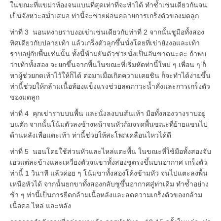
ในขณะที่แขม่วท้องจนแบนที่สุดเท่าที่จะทำได้ ทำซ้ำเช่นเดียวกันจน
เป็นจังหวะสม่ำเสมอ ท่านี้จะช่วยผ่อนคลายการเกร็งตัวของมดลูก
ท่าที่ 3 นอนหงายราบงอเข่าเช่นเดียวกับท่าที่ 2 จากนั้นชูมือทั้งสอง
ทิศเดียวกับปลายเท้า แล้วเกร็งตัวลุกขึ้นนั่งโดยที่เข่ายังงอและเท้า
ราบอยู่กับพื้นเช่นนั้น ทั้งนี้ห้ามยันตัวช่วยนั่งเป็นอันขาดนะคะ ถ้าพบ
ว่าเท้าทั้งสอง จะยกขึ้นจากพื้นในขณะที่เริ่มหัดท่านี้ใหม่ ๆ เพื่อน ๆ ก็
หาผู้ช่วยกดเท้าไว้ให้ก็ได้ ต่อมาเมื่อเกิดความเคยชิน ก็จะทำได้ง่ายขึ้น
ท่านี้ช่วยให้กล้ามเนื้อท้องแข็งแรงช่วยลดภาวะน้ำคั่งและการเกร็งตัว
ของมดลูก
ท่าที่ 4 คุกเข่าราบบนพื้น และนั่งลงบนส้นเท้า มือทั้งสองวางราบอยู่
บนตัก จากนั้นโน้มตัวลงข้างหน้าจนหัวก้มจรดพื้นขณะที่ย้ายแขนไป
ด้านหลังเพื่อแตะเท้า ท่านี้ช่วยให้สะโพกเคลื่อนไหวได้ดี
ท่าที่ 5 นอนโดยใช้ส่วนหัวและไหล่แตะพื้น ในขณะที่ใช้มือทั้งสองจับ
เอวแต่ละข้างและเหวี่ยงตัวจนขาทั้งสองชูตรงขึ้นบนอากาศ เกร็งตัว
ท่านี้ 1 วินาที แล้วค่อย ๆ โน้มขาทั้งสองโค้งข้ามหัว จนไปแตะลงพื้น
เหนือหัวได้ จากนั้นยกขาทั้งสองกลับชูขึ้นอากาศสู่ท่าเดิม ทำซ้ำอย่าง
ช้า ๆ ท่านี้เป็นการยืดกล้ามเนื้อหลังและลดความเกร็งตัวของกล้าม
เนื้อคอ ไหล่ และหลัง