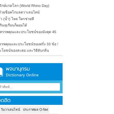
ุรักษ์แรดโลก (World Rhino Day)
ักด้วยช็อคโกแลตวาเลนไทน์
รั่ว (น้ำ) ไหล ใครช่วยที
ินทุเรียนก็ผอมได้
ด สรรพคุณและประโยชน์ของมังคุด 45
 สรรพคุณและประโยชน์ของฝรั่ง 33 ข้อ !
ะโยชน์ของสะตอ และวิธีดับกลิ่น
พจนานุกรม
Dictionary Online
ดฮิต
 วันวาเลนไทน์
ประกาศผล O-Net