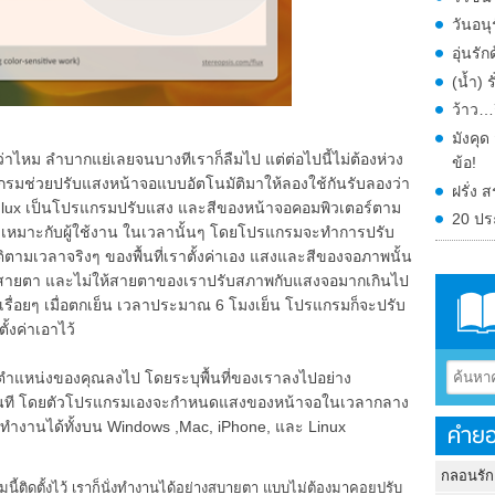
วันอน
อุ่นร
(น้ำ) 
ว้าว…ก
มังคุ
ไหม ลำบากแย่เลยจนบางทีเราก็ลืมไป แต่ต่อไปนี้ไม่ต้องห่วง
ข้อ!
แกรมช่วยปรับแสงหน้าจอแบบอัตโนมัติมาให้ลองใช้กันรับลองว่า
ฝรั่ง
 f.lux เป็นโปรแกรมปรับแสง และสีของหน้าจอคอมพิวเตอร์ตาม
20 ปร
ามเหมาะกับผู้ใช้งาน ในเวลานั้นๆ โดยโปรแกรมจะทำการปรับ
ตามเวลาจริงๆ ของพื้นที่เราตั้งค่าเอง แสงและสีของจอภาพนั้น
อมสายตา และไม่ให้สายตาของเราปรับสภาพกับแสงจอมากเกินไป
ื่อยๆ เมื่อตกเย็น เวลาประมาณ 6 โมงเย็น โปรแกรมก็จะปรับ
ั้งค่าเอาไว้
ส่ตำแหน่งของคุณลงไป โดยระบุพื้นที่ของเราลงไปอย่าง
ันที โดยตัวโปรแกรมเองจะกำหนดแสงของหน้าจอในเวลากลาง
 ทำงานได้ทั้งบน Windows ,Mac, iPhone, และ Linux
คำยอ
กลอนรัก
นี้ติดตั้งไว้ เราก็นั่งทำงานได้อย่างสบายตา แบบไม่ต้องมาคอยปรับ