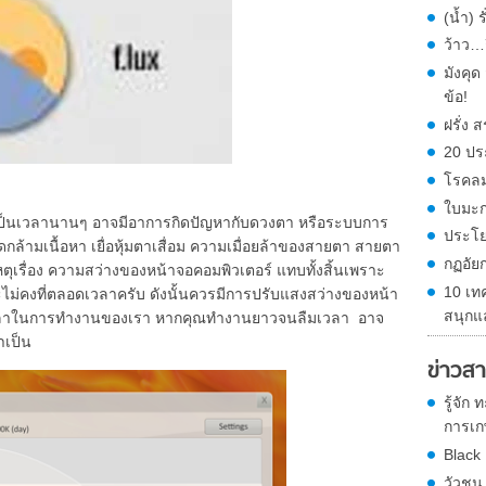
(น้ำ) 
ว้าว…ก
มังคุ
ข้อ!
ฝรั่ง
20 ปร
โรคลม
ใบมะก
ร์เป็นเวลานานๆ อาจมีอาการกิดปัญหากับดวงตา หรือระบบการ
ประโย
้ามเนื้อหา เยื่อหุ้มตาเสื่อม ความเมื่อยล้าของสายตา สายตา
กฏอัย
เหตุเรื่อง ความสว่างของหน้าจอคอมพิวเตอร์ แทบทั้งสิ้นเพราะ
10 เท
ม่คงที่ตลอดเวลาครับ ดังนั้นควรมีการปรับแสงสว่างของหน้า
สนุกแ
งเวลาในการทำงานของเรา หากคุณทำงานยาวจนลืมเวลา อาจ
ำเป็น
ข่าวสา
รู้จัก
การเกษ
Black
วัวชน