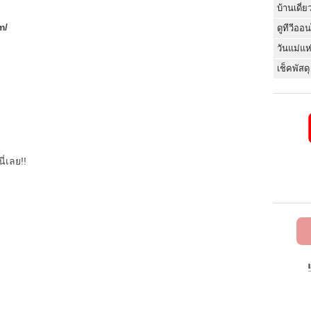
บ้านเดี่ย
m/
ดูทีวีออ
วันแม่แห
เช็คพัสดุ
ี่เลย!!