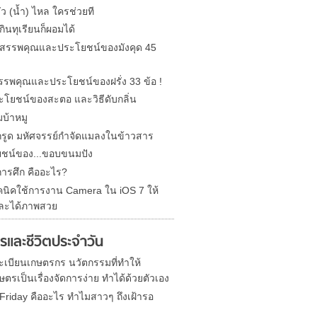
รั่ว (น้ำ) ไหล ใครช่วยที
ินทุเรียนก็ผอมได้
ด สรรพคุณและประโยชน์ของมังคุด 45
 สรรพคุณและประโยชน์ของฝรั่ง 33 ข้อ !
ะโยชน์ของสะตอ และวิธีดับกลิ่น
บ้าหมู
รูด มหัศจรรย์กำจัดแมลงในข้าวสาร
ชน์ของ...ขอบขนมปัง
การศึก คืออะไร?
คนิคใช้การงาน Camera ใน iOS 7 ให้
ละได้ภาพสวย
รและชีวิตประจำวัน
 ทะเบียนเกษตรกร นวัตกรรมที่ทำให้
ตรเป็นเรื่องจัดการง่าย ทำได้ด้วยตัวเอง
 Friday คืออะไร ทำไมสาวๆ ถึงเฝ้ารอ