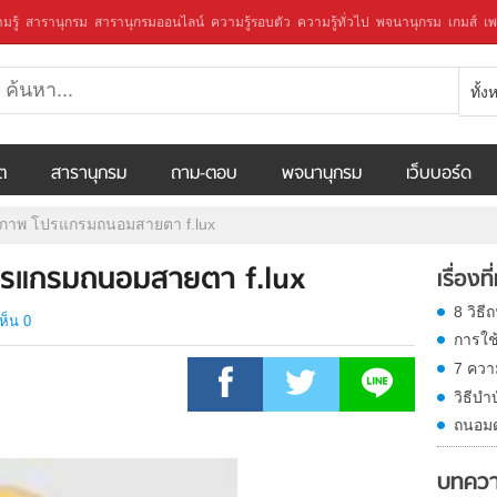
มรู้
สารานุกรม
สารานุกรมออนไลน์
ความรู้รอบตัว
ความรู้ทั่วไป
พจนานุกรม
เกมส์
เพ
ทั้
ีต
สารานุกรม
ถาม-ตอบ
พจนานุกรม
เว็บบอร์ด
ขภาพ โปรแกรมถนอมสายตา f.lux
โปรแกรมถนอมสายตา f.lux
เรื่องที
8 วิธี
ห็น 0
การใช
7 ความ
วิธีบำ
ถนอมด
บทควา