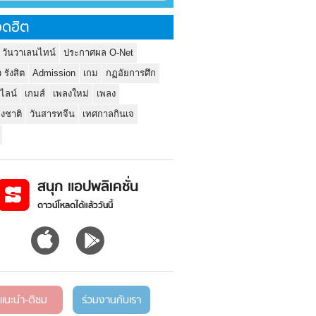
ดฮิต
 วันวาเลนไทน์
ประกาศผล O-Net
ว รังสิต
Admission
เกม
กฏอัยการศึก
นไลน์
เกมส์
เพลงใหม่
เพลง
่งชาติ
วันสารทจีน
เทศกาลกินเจ
สนุก แอปพลิเคชั่น
ดาวน์โหลดได้แล้ววันนี้
แนะนำ-ติชม
ร่วมงานกับเรา