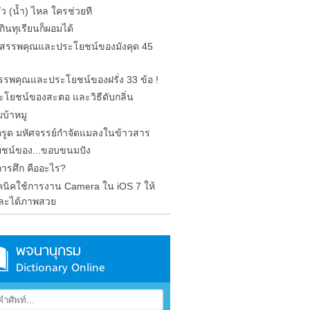
รั่ว (น้ำ) ไหล ใครช่วยที
ินทุเรียนก็ผอมได้
ด สรรพคุณและประโยชน์ของมังคุด 45
 สรรพคุณและประโยชน์ของฝรั่ง 33 ข้อ !
ะโยชน์ของสะตอ และวิธีดับกลิ่น
บ้าหมู
รูด มหัศจรรย์กำจัดแมลงในข้าวสาร
ชน์ของ...ขอบขนมปัง
การศึก คืออะไร?
คนิคใช้การงาน Camera ใน iOS 7 ให้
ละได้ภาพสวย
พจนานุกรม
Dictionary Online