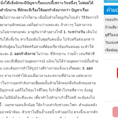
งโต๊ะยิ่งมักจะมีปัญหาเรื่องแบบนี้เพราะวันหนึ่งๆ ไม่ค่อยได้
คำยอ
ักงาน ที่มักจะมีเรื่องให้ออกกำลังมากกว่า ปัญหาเรื่อง
กิน
ไม่ว่าจะอย่างไรก็ตาม เมื่อบั้นท้ายใหญ่เกินไปแล้ว วิธีจัดการก็
กลอนรัก
พยายามสักหน่อย แต่ก็อย่างว่าแหละค่ะ ถ้าสาวๆ ไม่สามารถ
บ้านเดี่ย
้นไม่ยากหรอกค่ะ มาดูกันว่าทำอย่างไรดี
1. ระหว่างวัน
เดินไป
ดูทีวีออ
บโต๊ะทั้งวัน หาเรื่องเดินไปคุยกับคนนั้น ไปรับหรือส่งเอกสาร
วันแม่แห
กกับผู้คนในบริษัทหรือส่วนที่ต้องเกี่ยวข้องกันหน่อย จะทำให้
เช็คพัสดุ
างนะคะ
2. ออกกำลังกาย
ไม่ว่าจะ ขี่จักรยาน ว่ายน้ำ เล่นกีฬาที่
อบ และมีเพื่อนร่วมอุดมการณ์ แม้จะไม่ได้ร่วมอุดมการณ์บั้นท้าย
อบ และต้องการทำให้รูปร่างดีร่างกายแข็งแรงก็พอค่ะ
3. ออก
สาวๆ สามารถทำได้เองเมื่อเวลาและสถานที่อำนวย แต่สะดวก
ดูท่าในการออกกำลังกายเพื่อลดบั้นท้ายให้กลมกลึงกันสักสองสาม
งมีอุปกรณ์ แต่ก็ไม่ใช่อะไรที่ไหน ก็เก้าอี้ตัวโปรดที่สาวๆ นั่งอยู่
ละไม่มีล้อก็จะดีนะคะ เดี๋ยวทำไปทำมาเก้าอี้วิ่งหนี จะล้มลงไป
ี้
- แยกขาออกเล็กน้อย ให้กว้างเท่ากับช่วงสะโพก
- ทำแผ่นหลัง
ขม่วหน้าท้อง
- หัวเข่าไม่ยื่นล้ำเลยนิ้วเท้าออกไป ตรงนี้จะยากสัก