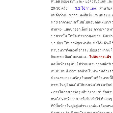
หน่อย ค่อยๆ ฝึกนะคะ
- ย่อลงไปจนก้นแตะเก
20-30 ครั้ง
3.2 ใช้กำแพง
สำหรับสา
กันดีกว่าค่ะ หากำแพงที่แข็งแรงหน่อย
นางเอกภาพยนตร์ไทยไปแอบตอนฝนตกเวลาก
กำแพง
- แยกขาออกเล็กน้อย ความห่างเท
ขาขวาขึ้น ให้ข้อเท้าขวาสูงเท่าระดับเข่า
ขาเดียว ให้มากที่สุดเท่าที่จะทำได้
- ค้างไ
ท่าบริหารทั้งสองนี้อาจจะเมื่อยเอามากๆ
ก็จะหายเมื่อยไปเองล่ะค่ะ
ไม่ทันการแล้ว
ลดบั้นท้ายอยู่นั้น ใช่ว่าจะสามารถปลีกวิ
คนนั้นคนนี้ ออกนอกบ้านไปทำงานด้วยจริง
น้องคงจะสรรเสริญเยินยอเป็นที่ยิ่ง งานนี้
ความใหญ่โตลงไม่ให้มองเห็นได้เด่นชัดนัก
- การใส่กางเกงรัดรูปที่ช่วยกระชับสัดส่ว
กระโปรงหรือกางเกงที่เข้มเข้าไว้ สีอ่อนๆ
ที่มีบั้นท้ายใหญ่อยู่แล้วหรอกค่ะ
- เลือกทร
นิดหน่อยเป็นดี กระโปรงทรงเอที่ยาวหน