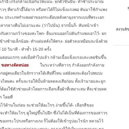
้าอี้ เกร็งกล้ามเนื้อก้นให้แน่น
- ยกตัวขึ้นยืน
- ทำซ้ำประมาณ
วๆ ที่หาเก้าอี้ได้ยาก หรือหาได้ก็ไม่แข็งแรงพอ หันมาใช้กำแพง
นะคะ ประเภทกำแพงฝาของกระต๊อบหลังคามุงจากแบบที่พระเอก
ลางคืนไม่เอานะคะ (ว่าไปนั่น) จากนั้นก็
- หันหน้าเข้า
สงวนลิข
่ากับความกว้างของสะโพก
- ยื่นแขนออกไปดันกำแพงเอาไว้
- ยก
ข้างซ้ายเล็กน้อย
- ทำแผ่นหลังให้ตรง
- ย่อตัวลงเหมือนจะนั่งด้วย
ว้ 10 วินาที
- ทำซ้ำ 15-20 ครั้ง
 ในตอนแรกๆ แต่เมื่อทำไปแล้ว กล้ามเนื้อแข็งแรงและเคยชินขึ้น
 ขอทางลัดหน่อย
ในระหว่างที่สาวๆ กำลังออกกำลังกาย
เวกอยู่คนเดียวในจักรวาลได้เสียที่ไหน แต่ยังคงจะต้องไปพบปะ
ไหมคะ ครั้นจะรอให้บั้นท้ายลดลงเสียก่อน ทั้งเจ้านายและลูก
ก็ต้องใช้ตัวช่วยแล้วโดยการเลือกเสื้อผ้าที่เหมาะสม ที่จะช่วยลด
 โดยที่
นไว้ด้านในก่อน จะช่วยให้อะไรๆ ง่ายขึ้นได้
- เลือกสีของ
 จะทำให้อะไรๆ ดูใหญ่ขึ้นไปอีก ซึ่งไม่ได้เป็นที่ต้องการของสาวๆ
งของกระโปรงหรือกางเกง ก็ไม่ต้องให้เข้ารูปอะไรนัก หลวมไว้
่อยถึงประมาณเข่าน่าจะเหมาะ กางเกงก็ให้เป็นแบบขาบาน ขา