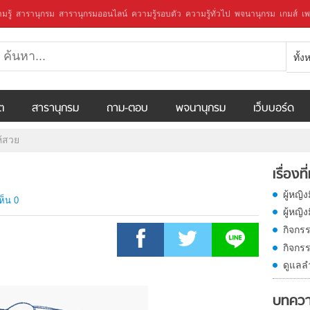
มรู้
สารานุกรม
สารานุกรมออนไลน์
ความรู้รอบตัว
ความรู้ทั่วไป
พจนานุกรม
เกมส์
เพ
ทั้
ีต
สารานุกรม
ถาม-ตอบ
พจนานุกรม
เว็บบอร์ด
ห้สวย
เรื่องที
ผู้หญิ
ห็น 0
ผู้หญ
กิจกร
กิจกร
ดูแลล
บทควา