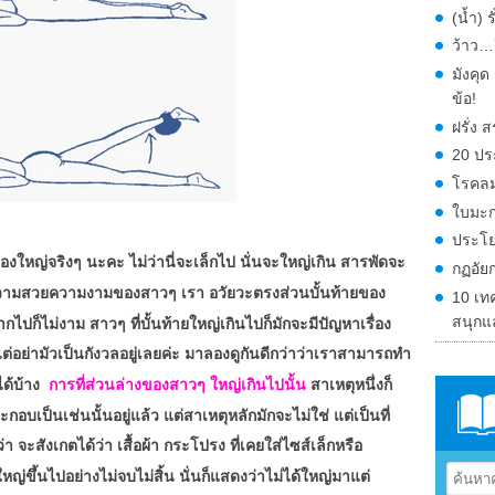
(น้ำ) 
ว้าว…ก
มังคุ
ข้อ!
ฝรั่ง
20 ปร
โรคลม
ใบมะก
ประโย
ื่องใหญ่จริงๆ นะคะ ไม่ว่านี่จะเล็กไป นั่นจะใหญ่เกิน สารพัดจะ
กฏอัย
บความสวยความงามของสาวๆ เรา อวัยวะตรงส่วนบั้นท้ายของ
10 เท
สนุกแ
กไปก็ไม่งาม สาวๆ ที่บั้นท้ายใหญ่เกินไปก็มักจะมีปัญหาเรื่อง
ต่อย่ามัวเป็นกังวลอยู่เลยค่ะ มาลองดูกันดีกว่าว่าเราสามารถทำ
ด้บ้าง
การที่ส่วนล่างของสาวๆ ใหญ่เกินไปนั้น
สาเหตุหนึ่งก็
กอบเป็นเช่นนั้นอยู่แล้ว แต่สาเหตุหลักมักจะไม่ใช่ แต่เป็นที่
ะสังเกตได้ว่า เสื้อผ้า กระโปรง ที่เคยใส่ไซส์เล็กหรือ
ึ้นไปอย่างไม่จบไม่สิ้น นั่นก็แสดงว่าไม่ได้ใหญ่มาแต่