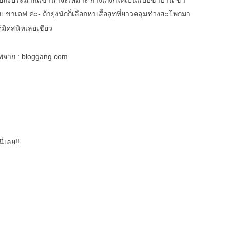
บ ขาเดฟ ค่ะ
- ถ้ายุ่งนักก็เลือกหาเสื้อสูทที่ยาวคลุมช่วงสะโพกมา
ด้มิดสนิทเลยเชียว
พจาก : bloggang.com
ี่เลย!!