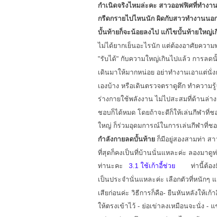
กำเนิดจริงไหมล่ะคะ สาวออฟฟิศที่ทำงานนั่
กรีดกรายไปไหนนัก ผิดกับสาวทำงานนอกสำน
บั้นท้ายก็จะน้อยลงไป
แก้ไขบั้นท้ายใหญ่เ
ไม่ได้ยากเย็นอะไรนัก แต่ต้องอาศัยความ
"รับได้" กับความใหญ่เกินไปแล้ว การลดนั
เดินมาให้มากหน่อย อย่าทำงานเอาแต่นั่งกั
เองบ้าง หรือเดินตรวจตราดูตึก ทำความรู้จั
ร่างกายใช้พลังงาน ไม่ไปสะสมที่ด้านล่
ชอบก็ได้หมด โดยถ้าจะดีก็ให้เล่นกีฬาที่ช
ใหญ่ ก็ร่วมอุดมการณ์ในการเล่นกีฬาที่ช
กำลังกายลดบั้นท้าย
ก็มีอยู่สองสามท่า 
ที่สุดก็คงเป็นที่บ้านนั่นแหละค่ะ ลองมา
ท่านะคะ
3.1 ใช้เก้าอี้ช่วย
ท่านี้ต้อ
เป็นประจำนั่นแหละค่ะ เลือกตัวที่หนักๆ แ
เสียก่อนค่ะ วิธีการก็คือ
- ยืนหันหลังให้เก้าอ
ให้ตรงเข้าไว้
- ย่อเข่าลงเหมือนจะนั่ง
- แ