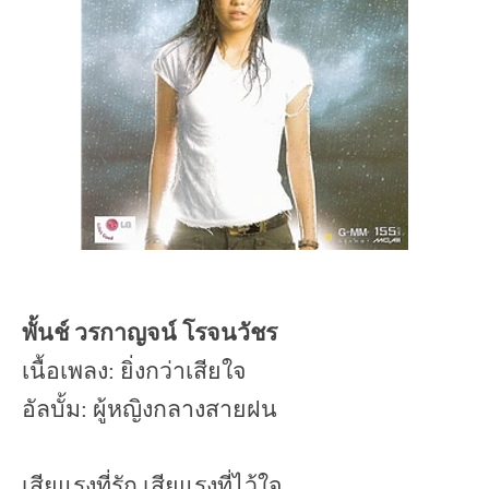
พั้นช์ วรกาญจน์ โรจนวัชร
เนื้อเพลง: ยิ่งกว่าเสียใจ
อัลบั้ม: ผู้หญิงกลางสายฝน
เสียแรงที่รัก เสียแรงที่ไว้ใจ