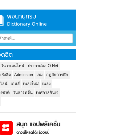
พจนานุกรม
Dictionary Online
ดฮิต
 วันวาเลนไทน์
ประกาศผล O-Net
ว รังสิต
Admission
เกม
กฏอัยการศึก
นไลน์
เกมส์
เพลงใหม่
เพลง
่งชาติ
วันสารทจีน
เทศกาลกินเจ
สนุก แอปพลิเคชั่น
ดาวน์โหลดได้แล้ววันนี้