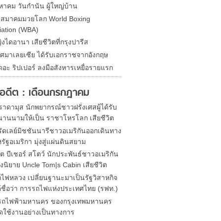
หาคม วันกำนัน ผู้ใหญ่บ้าน
ดสมาคมมวยโลก World Boxing
iation (WBA)
ิงไดอานา เสียชีวิตที่กรุงปารีส
ศมาเลยเซีย ได้รับเอกราชจากอังกฤษ
ดอะ ริปเปอร์ ลงมือสังหารเหยื่อรายแรก
ในอดีต : เดือนกรกฎาคม
าดามุส นักพยากรณ์ชาวฝรั่งเศสผู้ได้รับ
านนามให้เป็น ราชาโหรโลก เสียชีวิต
ัดเลย์มิชชันนารีชาวอเมริกันออกเดินทาง
ัฐอเมริกา มุ่งสู่แผ่นดินสยาม
ต บีเชอร์ สโตว์ นักประพันธ์ชาวอเมริกัน
งนิยาย Uncle Tom|s Cabin เสียชีวิต
ไฟหลวง เปลี่ยนฐานะมาเป็นรัฐวิสาหกิจ
้ชื่อว่า การรถไฟแห่งประเทศไทย (รฟท.)
รถไฟฟ้ามหานคร ของกรุงเทพมหานคร
ปิดใช้งานอย่างเป็นทางการ