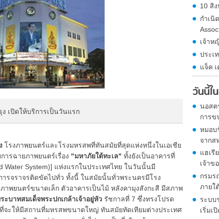
10 สิง
กำเนิ
Assoc
เจ้าหญ
ประเท
แจ็ค เ
วันนี้
นอสตร
ุง เปิดให้บริการเป็นวันแรก
การขน
หมอบร
จากสหร
ง
โรงภาพยนตร์และโรงมหรสพที่ทันสมัยที่สุดแห่งหนึ่งในเอเชีย
แฮเรีย
ดยการฉายภาพยนตร์เรื่อง
"มหาภัยใต้ทะเล"
ทั้งยังเป็นอาคารที่
เจ้าขอ
ed Water System)] แห่งแรกในประเทศไทย ในวันนั้นมี
กรมรถ
จราจรติดขัดไปทั่ว ทั้งนี้ ในสมัยนั้นทั่วพระนครมีโรง
ภายใต
งภาพยนตร์ขนาดเล็ก ตัวอาคารเป็นไม้ หลังคามุงสังกะสี มีสภาพ
ะบาทสมเด็จพระปกเกล้าเจ้าอยู่หัว
รัชกาลที่ 7 ซึ่งทรงโปรด
ระบบ
ที่จะให้มีสถานที่มหรสพขนาดใหญ่ ทันสมัยทัดเทียมต่างประเทศ
เริ่มเ