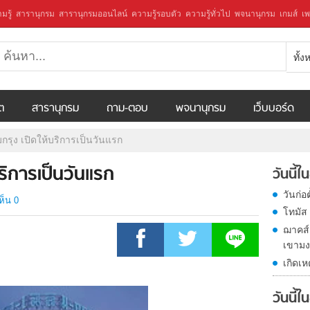
มรู้
สารานุกรม
สารานุกรมออนไลน์
ความรู้รอบตัว
ความรู้ทั่วไป
พจนานุกรม
เกมส์
เพ
ทั้
ีต
สารานุกรม
ถาม-ตอบ
พจนานุกรม
เว็บบอร์ด
กรุง เปิดให้บริการเป็นวันแรก
ริการเป็นวันแรก
วันนี้
วันก่อ
ห็น 0
โทมัส 
ฌาคส์
เขามงต
เกิดเ
วันนี้