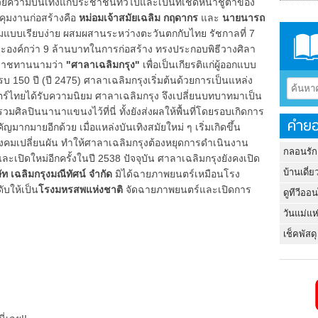
อำนวยความบันเทิงแก่ประชาชนทั่วไปและเป็นที่เชิดหน้าชูตาของ
ุมงานก่อสร้างคือ
หม่อมเจ้าสมัยเฉลิม กฤดากร
และ
นายนารถ
มแบบเรียบง่าย ผสมผสานระหว่างตะวันตกกับไทย รัชกาลที่ 7
องค์กว่า 9 ล้านบาทในการก่อสร้าง ทรงประกอบพิธีวางศิลา
ระราชทานนามว่า
"ศาลาเฉลิมกรุง"
เพื่อเป็นเกียรติแก่ผู้ออกแบบ
50 ปี (ปี 2475) ศาลาเฉลิมกรุงเริ่มต้นด้วยการเป็นแหล่ง
ตร์ไทยได้รับความนิยม ศาลาเฉลิมกรุง จึงเปลี่ยนบทบาทมาเป็น
ศิลปินนานาแขนงไว้ที่นี่ ทั้งยังส่งผลให้พื้นที่โดยรอบเกิดการ
คำยอ
ากมายอีกด้วย เมื่อแหล่งบันเทิงสมัยใหม่ ๆ เริ่มเกิดขึ้น
มเปลี่ยนผัน ทำให้ศาลาเฉลิมกรุงต้องหยุดการดำเนินงาน
กลอนรัก
ะเปิดใหม่อีกครั้งในปี 2538 ปัจจุบัน ศาลาเฉลิมกรุงยังคงเปิด
บ้านเดี่ย
ษัท เฉลิมกรุงมณีทัศน์ จำกัด
มิได้ฉายภาพยนตร์เหมือนโรง
ับให้เป็น
โรงมหรสพแห่งชาติ
จัดฉายภาพยนตร์และเปิดการ
ดูทีวีออ
วันแม่แห
เช็คพัสดุ