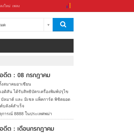
ลงใหม่
เพลง
งหมด
ในอดีต : 08 กรกฎาคม
ตั้งสมาคมอาเซียน
เอดิสัน ได้รับสิทธิบัตรเครื่องพิมพ์ปรุไข
 บัลมาต์ และ มิเชล แพ็คการ์ด พิชิตยอด
์บลังค์สำเร็จ
หตุการณ์ 8888 ในประเทศพม่า
ในอดีต : เดือนกรกฎาคม