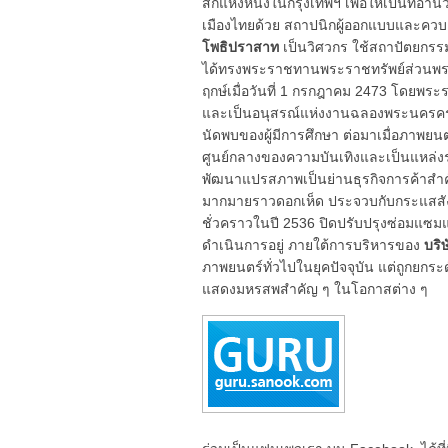
สักแห่งหนึ่งในกรุงเทพฯ เพื่อให้เป็นที่
เมืองไทยด้วย สถาปนิกผู้ออกแบบและควบค
โพธิปราสาท
เป็นวิศวกร ใช้สถาปัตยกรร
ได้ทรงพระราชทานพระราชทรัพย์ส่วนพระ
ฤกษ์เมื่อวันที่ 1 กรกฎาคม 2473 โดยพ
และเป็นอนุสรณ์แห่งงานฉลองพระนครครบ 1
นัดพบของผู้มีการศึกษา ต่อมาเมื่อภาพยน
ศูนย์กลางของความบันเทิงและเป็นแหล่งรวม
พัฒนาแปรสภาพเป็นย่านธุรกิจการค้าสำคัญม
มากมายราวดอกเห็ด ประจวบกับกระแสสังค
ชั่วคราวในปี 2536 ปิดปรับปรุงซ่อมแซมแล
ดำเนินการอยู่ ภายใต้การบริหารของ
บริ
ภาพยนตร์ทั่วไปในยุคปัจจุบัน แต่ถูกยกระด
แสดงมหรสพสำคัญ ๆ ในโอกาสต่าง ๆ