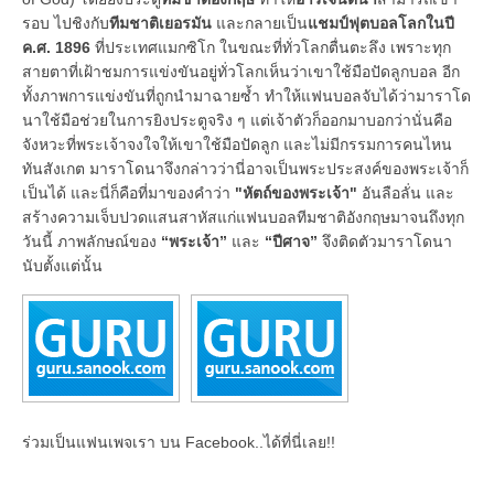
รอบ ไปชิงกับ
ทีมชาติเยอรมัน
และกลายเป็น
แชมป์ฟุตบอลโลกในปี
ค.ศ. 1896
ที่ประเทศแมกซิโก ในขณะที่ทั่วโลกตื่นตะลึง เพราะทุก
สายตาที่เฝ้าชมการแข่งขันอยู่ทั่วโลกเห็นว่าเขาใช้มือปัดลูกบอล อีก
ทั้งภาพการแข่งขันที่ถูกนำมาฉายซ้ำ ทำให้แฟนบอลจับได้ว่ามาราโด
นาใช้มือช่วยในการยิงประตูจริง ๆ แต่เจ้าตัวก็ออกมาบอกว่านั่นคือ
จังหวะที่พระเจ้าจงใจให้เขาใช้มือปัดลูก และไม่มีกรรมการคนไหน
ทันสังเกต มาราโดนาจึงกล่าวว่านี่อาจเป็นพระประสงค์ของพระเจ้าก็
เป็นได้ และนี่ก็คือที่มาของคำว่า
"หัตถ์ของพระเจ้า"
อันลือลั่น และ
สร้างความเจ็บปวดแสนสาหัสแก่แฟนบอลทีมชาติอังกฤษมาจนถึงทุก
วันนี้ ภาพลักษณ์ของ
“พระเจ้า”
และ
“ปีศาจ”
จึงติดตัวมาราโดนา
นับตั้งแต่นั้น
ร่วมเป็นแฟนเพจเรา บน Facebook..ได้ที่นี่เลย!!