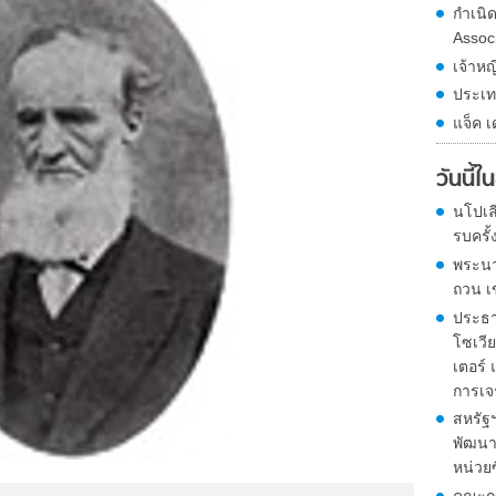
กำเนิ
Assoc
เจ้าหญ
ประเท
แจ็ค เ
วันนี้
นโปเล
รบครั้
พระนา
ถวน เ
ประธา
โซเวีย
เตอร์
การเจ
สหรัฐ
พัฒนาจ
หน่วย