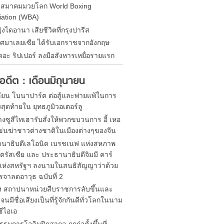
ดสมาคมมวยโลก World Boxing
iation (WBA)
ิงไดอานา เสียชีวิตที่กรุงปารีส
ศมาเลยเซีย ได้รับเอกราชจากอังกฤษ
ดอะ ริปเปอร์ ลงมือสังหารเหยื่อรายแรก
ในอดีต : เดือนมิถุนายน
ียน โบนาปาร์ต ต่อสู้และพ่ายแพ้ในการ
งสุดท้ายใน ยุทธภูมิวอเตอร์ลู
งซูสีไทเฮารับสั่งให้พวกขบวนการ อี้ เหอ
ข่นฆ่าชาวต่างชาติในเมืองต่างๆของจีน
นาธิบดีเลโอนิด เบรชเนฟ แห่งสหภาพ
ตรัสเซีย และ ประธานาธิบดีจิมมี คาร์
 แห่งสหรัฐฯ ลงนามในสนธิสัญญาว่าด้วย
รจาลดอาวุธ ฉบับที่ 2
ฯ สถาปนาหน่วยสืบราชการลับขึ้นและ
นมีชื่อเสียงเป็นที่รู้จักกันดีทั่วโลกในนาม
ซีไอเอ