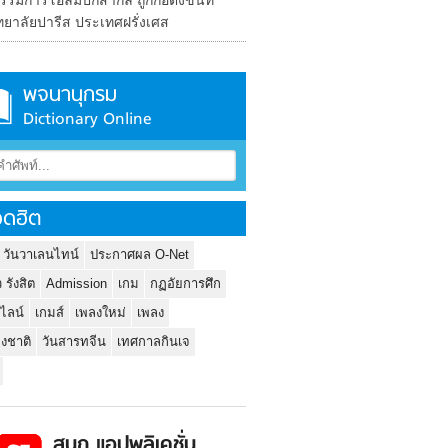
มการโอลิมปิกสากล ถูกก่อตั้งขึ้นที่
ทยาลัยปารีส ประเทศฝรั่งเศส
พจนานุกรม
Dictionary Online
ดฮิต
 วันวาเลนไทน์
ประกาศผล O-Net
ว รังสิต
Admission
เกม
กฏอัยการศึก
นไลน์
เกมส์
เพลงใหม่
เพลง
่งชาติ
วันสารทจีน
เทศกาลกินเจ
สนุก แอปพลิเคชั่น