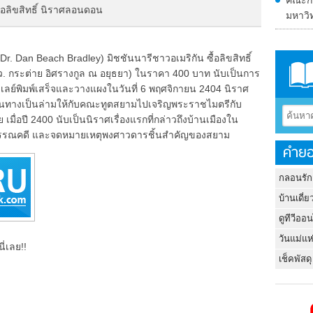
คณะกรร
้อลิขสิทธิ์ นิราศลอนดอน
มหาวิ
Dr. Dan Beach Bradley) มิชชันนารีชาวอเมริกัน ซื้อลิขสิทธิ์
ว. กระต่าย อิศรางกูล ณ อยุธยา) ในราคา 400 บาท นับเป็นการ
ดเลย์พิมพ์เสร็จและวางแผงในวันที่ 6 พฤศจิกายน 2404 นิราศ
งเดินทางเป็นล่ามให้กับคณะทูตสยามไปเจริญพระราชไมตรีกับ
มื่อปี 2400 นับเป็นนิราศเรื่องแรกที่กล่าวถึงบ้านเมืองใน
วรรณคดี และจดหมายเหตุพงศาวดารชิ้นสำคัญของสยาม
คำยอ
กลอนรัก
บ้านเดี่ย
ดูทีวีออ
วันแม่แห
ี่เลย!!
เช็คพัสดุ