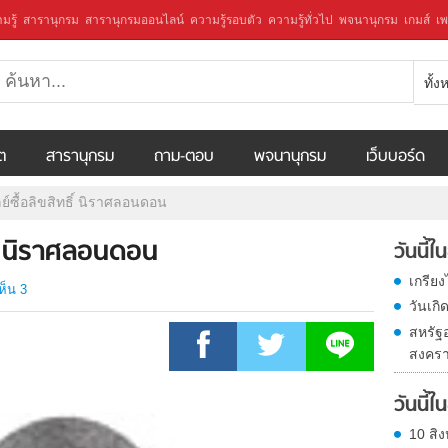
มรู้
สารานุกรม
สารานุกรมออนไลน์
ความรู้รอบตัว
ความรู้ทั่วไป
พจนานุกรม
เกมส์
เพ
ทั้
ีต
สารานุกรม
ถาม-ตอบ
พจนานุกรม
เว็บบอร์ด
ย์ซื้อลิขสิทธิ์ นิราศลอนดอน
ธิ์ นิราศลอนดอน
วันนี้
เกรีย
ห็น 3
วันเก
สหรัฐ
สงครา
วันนี้
10 สิง