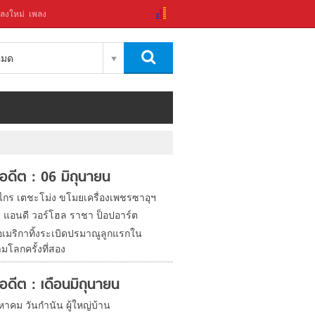
ลงใหม่
เพลง
งหมด
ในอดีต : 06 มิถุนายน
งไกร เตชะโม่ง ขโมยเครื่องเพชรซาอุฯ
ิด แอนดี วอร์โฮล ราชา ป็อปอาร์ต
อเมริกาทิ้งระเบิดปรมาณูลูกแรกใน
มโลกครั้งที่สอง
ในอดีต : เดือนมิถุนายน
หาคม วันกำนัน ผู้ใหญ่บ้าน