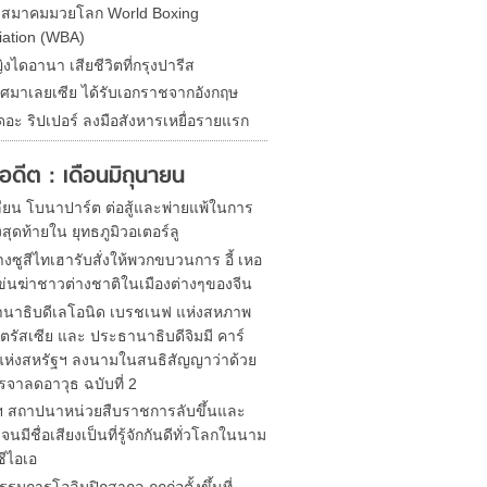
ดสมาคมมวยโลก World Boxing
iation (WBA)
ิงไดอานา เสียชีวิตที่กรุงปารีส
ศมาเลยเซีย ได้รับเอกราชจากอังกฤษ
ดอะ ริปเปอร์ ลงมือสังหารเหยื่อรายแรก
ในอดีต : เดือนมิถุนายน
ียน โบนาปาร์ต ต่อสู้และพ่ายแพ้ในการ
งสุดท้ายใน ยุทธภูมิวอเตอร์ลู
งซูสีไทเฮารับสั่งให้พวกขบวนการ อี้ เหอ
ข่นฆ่าชาวต่างชาติในเมืองต่างๆของจีน
นาธิบดีเลโอนิด เบรชเนฟ แห่งสหภาพ
ตรัสเซีย และ ประธานาธิบดีจิมมี คาร์
 แห่งสหรัฐฯ ลงนามในสนธิสัญญาว่าด้วย
รจาลดอาวุธ ฉบับที่ 2
ฯ สถาปนาหน่วยสืบราชการลับขึ้นและ
นมีชื่อเสียงเป็นที่รู้จักกันดีทั่วโลกในนาม
ซีไอเอ