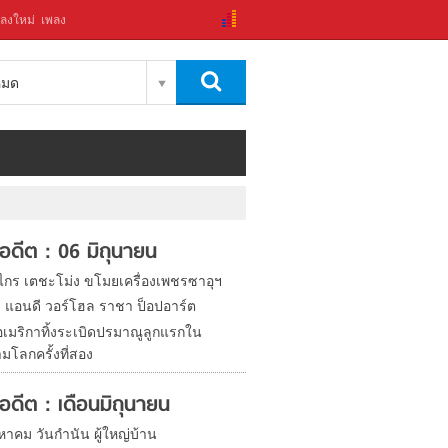
ลงใหม่
เพลง
งหมด
ในอดีต : 06 มิถุนายน
งไกร เตชะโม่ง ขโมยเครื่องเพชรซาอุฯ
ิด แอนดี วอร์โฮล ราชา ป็อปอาร์ต
อเมริกาทิ้งระเบิดปรมาณูลูกแรกใน
มโลกครั้งที่สอง
ในอดีต : เดือนมิถุนายน
หาคม วันกำนัน ผู้ใหญ่บ้าน