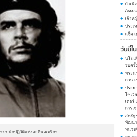
กำเนิ
Assoc
เจ้าหญ
ประเท
แจ็ค เ
วันนี้
นโปเล
รบครั้
พระนา
ถวน เ
ประธา
โซเวีย
เตอร์
การเจ
สหรัฐ
พัฒนาจ
หน่วย
วารา นักปฏิวัติแห่งละตินอเมริกา