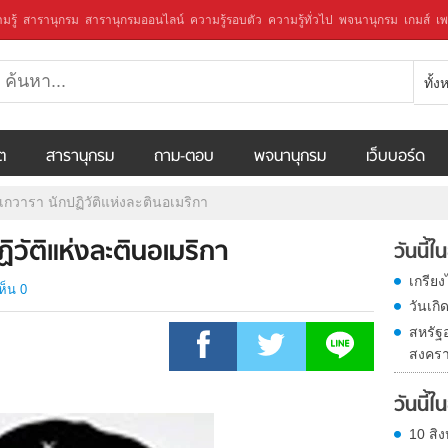
มรู้
สารานุกรม
สารานุกรมออนไลน์
ความรู้รอบตัว
ความรู้ทั่วไป
พจนานุกรม
เกมส์
เพ
ทั้
ีต
สารานุกรม
ถาม-ตอบ
พจนานุกรม
เว็บบอร์ด
 เกวารา นักปฏิวัติแห่งละตินอเมริกา
ฏิวัติแห่งละตินอเมริกา
วันนี้
เกรีย
ห็น 0
วันเก
สหรัฐ
สงครา
วันนี้
10 สิง