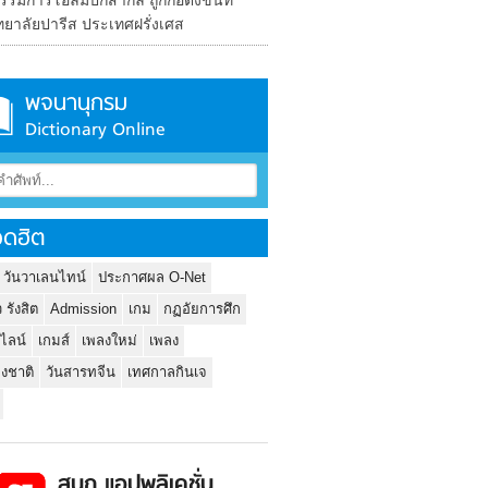
มการโอลิมปิกสากล ถูกก่อตั้งขึ้นที่
ทยาลัยปารีส ประเทศฝรั่งเศส
พจนานุกรม
Dictionary Online
ดฮิต
 วันวาเลนไทน์
ประกาศผล O-Net
ว รังสิต
Admission
เกม
กฏอัยการศึก
นไลน์
เกมส์
เพลงใหม่
เพลง
่งชาติ
วันสารทจีน
เทศกาลกินเจ
สนุก แอปพลิเคชั่น