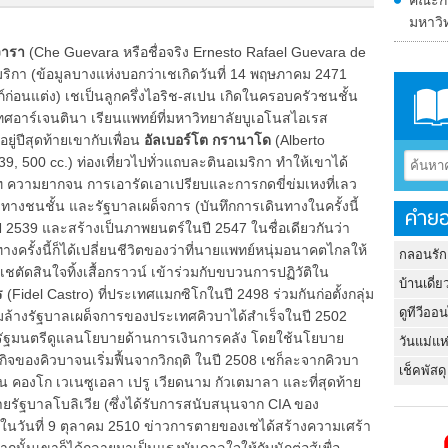
คณะกรร
มหาวิ
วารา
(Che Guevara หรือชื่อจริง Ernesto Rafael Guevara de
นอเมริกา (ข้อมูลบางแห่งบอกว่าเชเกิดวันที่ 14 พฤษภาคม 2471
ก่อนแต่ง) เชเป็นลูกครึ่งไอริช-สเปน เกิดในครอบครัวชนชั้น
ทศอาร์เจนตินา เรียนแพทย์ที่มหาวิทยาลัยบูเอโนสไอเรส
ยู่ปีสุดท้ายเขากับเพื่อน
อัลเบอร์โต กรานาโด
(Alberto
39, 500 cc.) ท่องเที่ยวไปทั่วแถบละตินอเมริกา ทำให้เขาได้
วามยากจน การเอารัดเอาเปรียบและการกดขี่ข่มเหงที่เลว
างชนชั้น และรัฐบาลเผด็จการ (บันทึกการเดินทางในครั้งนี้
คำยอ
ี 2539 และสร้างเป็นภาพยนตร์ในปี 2547 ในชื่อเดียวกันว่า
างครั้งนี้ก็ได้เปลี่ยนชีวิตของว่าที่นายแพทย์หนุ่มอนาคตไกลให้
กลอนรัก
 เชตัดสินใจทิ้งเสื้อกราวน์ เข้าร่วมกับขบวนการปฏิวัติใน
บ้านเดี่ย
ร
(Fidel Castro) ที่ประเทศแมกซิโกในปี 2498 ร่วมกันก่อตั้งกลุ่ม
ดูทีวีออ
ล้มล้างรัฐบาลเผด็จการของประเทศคิวบาได้สำเร็จในปี 2502
นรัฐมนตรีดูแลนโยบายด้านการเงินการคลัง โดยใช้นโยบาย
วันแม่แห
จของคิวบาจนเริ่มฟื้นจากวิกฤติ ในปี 2508 เชก็ละจากคิวบา
เช็คพัสดุ
น คองโก เวเนซูเอลา เปรู เวียดนาม กัวเตมาลา และที่สุดท้าย
่ายรัฐบาลโบลิเวีย (ซึ่งได้รับการสนับสนุนจาก CIA ของ
วิตในวันที่ 9 ตุลาคม 2510 ข่าวการตายของเชได้สร้างความเศร้า