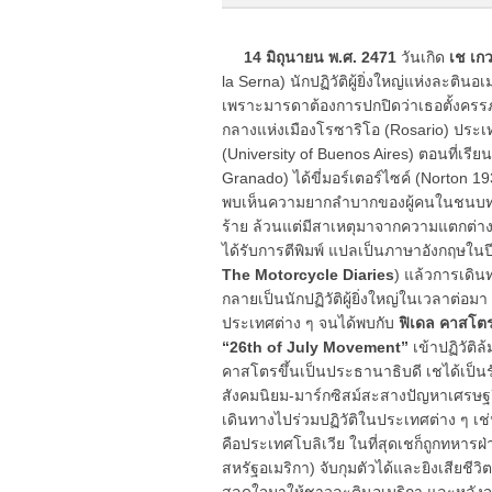
14 มิถุนายน พ.ศ. 2471
วันเกิด
เช เก
la Serna) นักปฏิวัติผู้ยิ่งใหญ่แห่งละติ
เพราะมารดาต้องการปกปิดว่าเธอตั้งครรภ์
กลางแห่งเมืองโรซาริโอ (Rosario) ประเ
(University of Buenos Aires) ตอนที่เรียนอ
Granado) ได้ขี่มอร์เตอร์ไซค์ (Norton 19
พบเห็นความยากลำบากของผู้คนในชนบท ค
ร้าย ล้วนแต่มีสาเหตุมาจากความแตกต่างท
ได้รับการตีพิมพ์ แปลเป็นภาษาอังกฤษในป
The Motorcycle Diaries
) แล้วการเดินท
กลายเป็นนักปฏิวัติผู้ยิ่งใหญ่ในเวลาต่อมา
ประเทศต่าง ๆ จนได้พบกับ
ฟิเดล คาสโต
“26th of July Movement”
เข้าปฏิวัติ
คาสโตรขึ้นเป็นประธานาธิบดี เชได้เป็
สังคมนิยม-มาร์กซิสม์สะสางปัญหาเศรษฐกิ
เดินทางไปร่วมปฏิวัติในประเทศต่าง ๆ เช่
คือประเทศโบลิเวีย ในที่สุดเชก็ถูกทหารฝ
สหรัฐอเมริกา) จับกุมตัวได้และยิงเสียชี