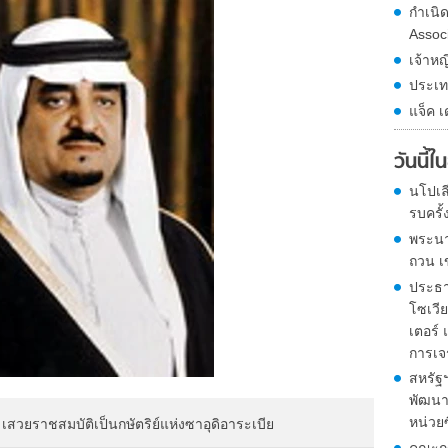
กำเนิ
Assoc
เจ้าหญ
ประเท
แจ็ค เ
วันนี้
นโปเล
รบครั้
พระนา
ถวน เ
ประธา
โซเวีย
เตอร์
การเจ
สหรัฐ
พัฒนาจ
หน่วย
ด เสวยราชสมบัติเป็นกษัตริย์แห่งซาอุดิอาระเบีย