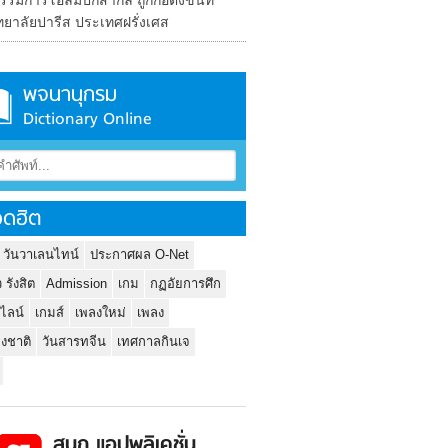
มการโอลิมปิกสากล ถูกก่อตั้งขึ้นที่
ทยาลัยปารีส ประเทศฝรั่งเศส
พจนานุกรม
Dictionary Online
ดฮิต
 วันวาเลนไทน์
ประกาศผล O-Net
ว รังสิต
Admission
เกม
กฏอัยการศึก
นไลน์
เกมส์
เพลงใหม่
เพลง
่งชาติ
วันสารทจีน
เทศกาลกินเจ
สนุก แอปพลิเคชั่น