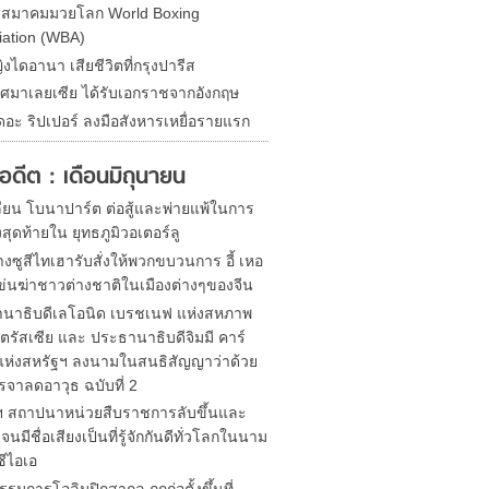
ดสมาคมมวยโลก World Boxing
iation (WBA)
ิงไดอานา เสียชีวิตที่กรุงปารีส
ศมาเลยเซีย ได้รับเอกราชจากอังกฤษ
ดอะ ริปเปอร์ ลงมือสังหารเหยื่อรายแรก
ในอดีต : เดือนมิถุนายน
ียน โบนาปาร์ต ต่อสู้และพ่ายแพ้ในการ
งสุดท้ายใน ยุทธภูมิวอเตอร์ลู
งซูสีไทเฮารับสั่งให้พวกขบวนการ อี้ เหอ
ข่นฆ่าชาวต่างชาติในเมืองต่างๆของจีน
นาธิบดีเลโอนิด เบรชเนฟ แห่งสหภาพ
ตรัสเซีย และ ประธานาธิบดีจิมมี คาร์
 แห่งสหรัฐฯ ลงนามในสนธิสัญญาว่าด้วย
รจาลดอาวุธ ฉบับที่ 2
ฯ สถาปนาหน่วยสืบราชการลับขึ้นและ
นมีชื่อเสียงเป็นที่รู้จักกันดีทั่วโลกในนาม
ซีไอเอ