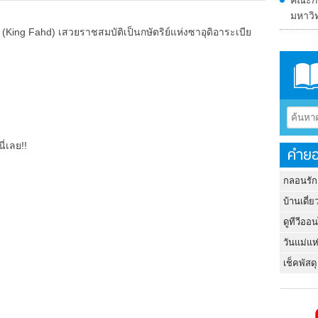
คณะกรร
มหาวิ
(King Fahd) เสวยราชสมบัติเป็นกษัตริย์แห่งซาอุดิอาระเบีย
ี่เลย!!
คำยอ
กลอนรัก
บ้านเดี่ย
ดูทีวีออ
วันแม่แห
เช็คพัสดุ