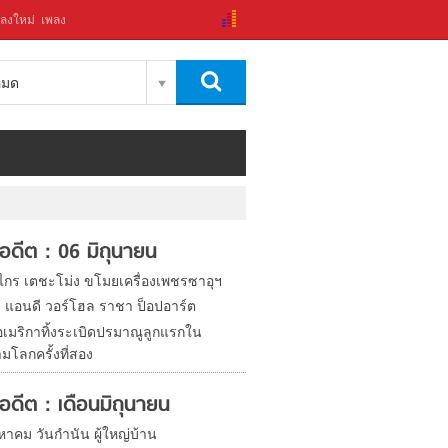
ลงใหม่
เพลง
งหมด
ในอดีต : 06 มิถุนายน
งไกร เตชะโม่ง ขโมยเครื่องเพชรซาอุฯ
ิด แอนดี วอร์โฮล ราชา ป็อปอาร์ต
อเมริกาทิ้งระเบิดปรมาณูลูกแรกใน
มโลกครั้งที่สอง
ในอดีต : เดือนมิถุนายน
หาคม วันกำนัน ผู้ใหญ่บ้าน