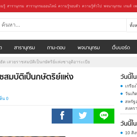
มรู้
สารานุกรม
สารานุกรมออนไลน์
ความรู้รอบตัว
ความรู้ทั่วไป
พจนานุกรม
เกมส์
เพ
ทั้
ีต
สารานุกรม
ถาม-ตอบ
พจนานุกรม
เว็บบอร์ด
าฮัด เสวยราชสมบัติเป็นกษัตริย์แห่งซาอุดิอาระเบีย
สมบัติเป็นกษัตริย์แห่ง
วันนี้
เกรีย
วันเก
ห็น 0
สหรัฐ
สงครา
วันนี้
10 สิง