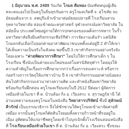
1 มิถุนายน พ.ศ. 2489
วันเกิด
โกมล คีมทอง
บัณฑิตหนุ่มผู้เสีย
สละตนเองไปเป็นครูในถิ่นทุรกันดาร ครูโกมลเกิดที่ จ. สุโขทัย จบ
มัธยมต้นจาก จ. ลพบุรีแล้วเข้ามาต่อมัธยมปลายที่ โรงเรียนสวน
กุหลาบวิทยาลัย สอบเข้าคณะครุศาสตร์ จุฬาลงกรณ์มหาวิทยาลัย ใน
สมัยนั้น ประเทศไทยอยู่ภายใต้การปกครองของเผด็จการทหาร ในรั้ว
มหาวิทยาลัยจึงมีแต่กิจกรรมเชียร์กีฬา การจัดงานเต้นรำ แต่นิสิต
โกมลกลับเลือกไปออกค่ายอาสาพัฒนาชนบทตั้งแต่อยู่ปี 2 ทำให้เขา
ได้เห็นความเป็นจริงในสังคม พอขึ้นปี 3 เขาทำกิจกรรมอย่างจริงจัง
โดยเฉพาะ
"ค่ายพัฒนาการศึกษา"
โดยไปให้การศึกษาเด็ก ๆ ใน
โรงเรียน ซึ่งนับเป็นค่ายแบบใหม่ของสโมสรนิสิตจุฬาฯ โดยมุ่งให้
ความสำคัญในเรื่องการศึกษามากกว่าเรื่องการสงเคราะห์ หรือการ
ก่อสร้างถาวรวัตถุให้แก่ชาวบ้าน ปี 4 เขาทำกิจกรรมออกค่ายน้อยลง
หันไปทำกิจกรรมเสวนาทางความคิด และทำหนังสือมหาวิทยาลัย
พร้อมกับเริ่มฝึกสอน ครูโกมลเรียนจบในปี 2512 ปีต่อมา ผู้จัดการ
เหมืองห้วยในเขา ที่ ต. บ้านส้อง กิ่ง อ. เวียงสระ จ. สุราษฎร์ธานี ได้
อ่านบทความของครูโกมลในหนังสือ
วิทยาสารปริทัศน์
ซึ่งมี
สุลักษณ์
ศิวรักษ์
เป็นบรรณาธิการ จึงได้ชักชวนให้ครูโกมลเข้ามาจัดค่ายที่
เหมือง จากนั้นครูโกมลก็ตัดสินใจยอมทิ้งความก้าวหน้าที่รออยู่ใน
เมือง อุทิศตนให้แก่อาชีพครูโดยเข้าไปบุกเบิกตั้งโรงเรียนสอนหนังสือ
ที่
โรงเรียนเหมืองห้วยในเขา
ที่ ต. บ้านส้อง กิ่ง อ. เวียงสระ ซึ่งขณะ