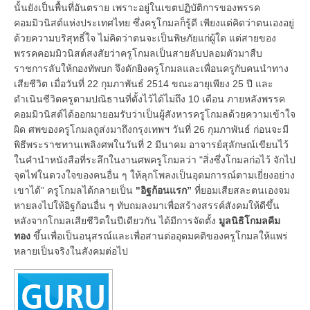
นั้นยังเป็นพื้นที่อันตราย เพราะอยู่ในเขตปฏิบัติการของพรรค
คอมมิวนิสต์แห่งประเทศไทย ซึ่งครูโกมลก็รู้ดี เพียงแต่คิดว่าตนเองอยู่
ด้วยความบริสุทธิ์ใจ ไม่คิดว่าตนจะเป็นพิษภัยแก่ผู้ใด แต่สายของ
พรรคคอมมิวนิสต์สงสัยว่าครูโกมลเป็นสายลับปลอมตัวมาสืบ
ราชการลับให้กองทัพบก จึงดักยิงครูโกมลและเพื่อนครูกับคนนำทาง
เสียชีวิต เมื่อวันที่ 22 กุมภาพันธ์ 2514 ขณะอายุเพียง 25 ปี และ
ดำเนินชีวิตครูตามปณิธานที่ตั้งไว้ได้ไม่ถึง 10 เดือน ภายหลังพรรค
คอมมิวนิสต์ได้ออกมายอมรับว่าเป็นผู้สังหารครูโกมลด้วยความเข้าใจ
ผิด ศพของครูโกมลถูส่งมาถึงกรุงเทพฯ วันที่ 26 กุมภาพันธ์ ก่อนจะมี
พิธีพระราชทานเพลิงศพในวันที่ 2 มีนาคม อาจารย์สุลักษณ์เขียนไว้
ในคำนำหนังสือที่ระลึกในงานศพครูโกมลว่า "สิ่งซึ่งโกมลก่อไว้ จักไป
จุดไฟในดวงใจของคนอื่น ๆ ให้ลุกโพลงเป็นอุดมการณ์ตามเยี่ยงอย่าง
เขาได้” ครูโกมลได้กลายเป็น
"อิฐก้อนแรก”
ที่ยอมเสียสละตนเองจม
หายลงไปให้อิฐก้อนอื่น ๆ ทับถมลงมาเพื่อสร้างสรรค์สังคมให้ดีขึ้น
หลังจากโกมลเสียชีวิตในปีเดียวกัน ได้มีการจัดตั้ง
มูลนิธิโกมลคีม
ทอง
ขึ้นเพื่อเป็นอนุสรณ์และเพื่อสานต่ออุดมคติของครูโกมลให้แพร่
หลายเป็นจริงในสังคมต่อไป