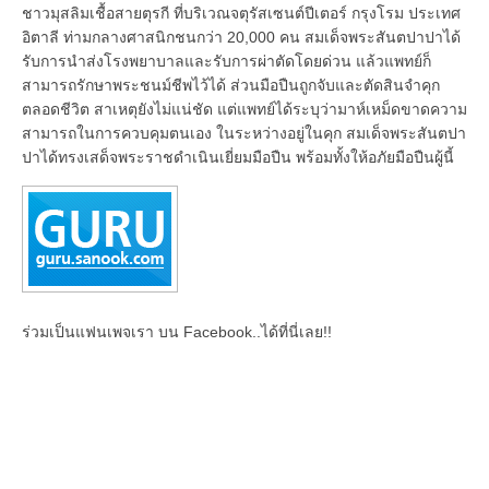
ชาวมุสลิมเชื้อสายตุรกี ที่บริเวณจตุรัสเซนต์ปีเตอร์ กรุงโรม ประเทศ
อิตาลี ท่ามกลางศาสนิกชนกว่า 20,000 คน สมเด็จพระสันตปาปาได้
รับการนำส่งโรงพยาบาลและรับการผ่าตัดโดยด่วน แล้วแพทย์ก็
สามารถรักษาพระชนม์ชีพไว้ได้ ส่วนมือปืนถูกจับและตัดสินจำคุก
ตลอดชีวิต สาเหตุยังไม่แน่ชัด แต่แพทย์ได้ระบุว่ามาห์เหม็ดขาดความ
สามารถในการควบคุมตนเอง ในระหว่างอยู่ในคุก สมเด็จพระสันตปา
ปาได้ทรงเสด็จพระราชดำเนินเยี่ยมมือปืน พร้อมทั้งให้อภัยมือปืนผู้นี้
ร่วมเป็นแฟนเพจเรา บน Facebook..ได้ที่นี่เลย!!