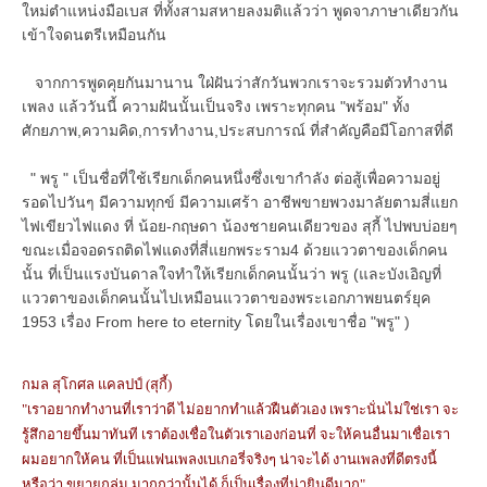
ใหม่ตำแหน่งมือเบส ที่ทั้งสามสหายลงมติแล้วว่า พูดจาภาษาเดียวกัน
เข้าใจดนตรีเหมือนกัน
จากการพูดคุยกันมานาน ใฝ่ฝันว่าสักวันพวกเราจะรวมตัวทำงาน
เพลง แล้ววันนี้ ความฝันนั้นเป็นจริง เพราะทุกคน "พร้อม" ทั้ง
ศักยภาพ,ความคิด,การทำงาน,ประสบการณ์ ที่สำคัญคือมีโอกาสที่ดี
"
พรู
" เป็นชื่อที่ใช้เรียกเด็กคนหนึ่งซึ่งเขากำลัง ต่อสู้เพื่อความอยู่
รอดไปวันๆ มีความทุกข์ มีความเศร้า อาชีพขายพวงมาลัยตามสี่แยก
ไฟเขียวไฟแดง ที่ น้อย-กฤษดา น้องชายคนเดียวของ สุกี้ ไปพบบ่อยๆ
ขณะเมื่อจอดรถติดไฟแดงที่สี่แยกพระราม4 ด้วยแววตาของเด็กคน
นั้น ที่เป็นแรงบันดาลใจทำให้เรียกเด็กคนนั้นว่า พรู (และบังเอิญที่
แววตาของเด็กคนนั้นไปเหมือนแววตาของพระเอกภาพยนตร์ยุค
1953 เรื่อง From here to eternity โดยในเรื่องเขาชื่อ "พรู" )
กมล สุโกศล แคลปป์ (สุกี้)
"เราอยากทำงานที่เราว่าดี ไม่อยากทำแล้วฝืนตัวเอง เพราะนั่นไม่ใช่เรา จะ
รู้สึกอายขึ้นมาทันที เราต้องเชื่อในตัวเราเองก่อนที่ จะให้คนอื่นมาเชื่อเรา
ผมอยากให้คน ที่เป็นแฟนเพลงเบเกอรี่จริงๆ น่าจะได้ งานเพลงที่ดีตรงนี้
หรือว่า ขยายกลุ่ม มากกว่านั้นได้ ก็เป็นเรื่องที่น่ายินดีมาก"