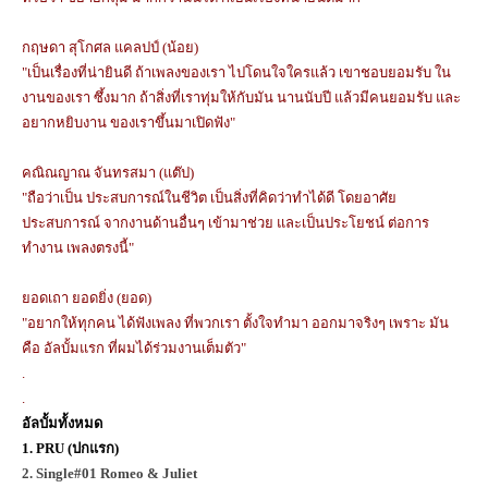
กฤษดา สุโกศล แคลปป์ (น้อย)
"เป็นเรื่องที่น่ายินดี ถ้าเพลงของเรา ไปโดนใจใครแล้ว เขาชอบยอมรับ ใน
งานของเรา ซึ้งมาก ถ้าสิ่งที่เราทุ่มให้กับมัน นานนับปี แล้วมีคนยอมรับ และ
อยากหยิบงาน ของเราขึ้นมาเปิดฟัง"
คณิณญาณ จันทรสมา (แต๊ป)
"ถือว่าเป็น ประสบการณ์ในชีวิต เป็นสิ่งที่คิดว่าทำได้ดี โดยอาศัย
ประสบการณ์ จากงานด้านอื่นๆ เข้ามาช่วย และเป็นประโยชน์ ต่อการ
ทำงาน เพลงตรงนี้"
ยอดเถา ยอดยิ่ง (ยอด)
"อยากให้ทุกคน ได้ฟังเพลง ที่พวกเรา ตั้งใจทำมา ออกมาจริงๆ เพราะ มัน
คือ อัลบั้มแรก ที่ผมได้ร่วมงานเต็มตัว"
.
.
อัลบั้มทั้งหมด
1. PRU (ปกแรก)
2. Single#01 Romeo & Juliet