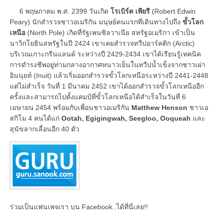
6 พฤษภาคม พ.ศ. 2399 วันเกิด
โรเบิร์ต เพียรี
(Robert Edwin
Peary) นักสำรวจชาวอเมริกัน มนุษย์คนแรกที่เดินทางไปถึง
ขั้วโลก
เหนือ
(North Pole) เกิดที่รัฐเพนซิลวาเนีย สหรัฐอเมริกา เข้าเป็น
นาวิกโยธินสหรัฐในปี 2424 เขาเคยสำรวจทวีปอาร์คติก (Arctic)
บริเวณเกาะกรีนแลนด์ ระหว่างปี 2429-2434 เขาได้เรียนรู้เทคนิค
การดำรงชีพอยู่ท่ามกลางอากาศหนาวเย็นในทวีปน้ำเข็งจากชาวเผ่า
อินนุยท์ (Inuit) แล้วเริ่มออกสำรวจขั้วโลกเหนือระหว่างปี 2441-2448
แต่ไม่สำเร็จ วันที่ 1 มีนาคม 2452 เขาได้ออกสำรวจขั้วโลกเหนืออีก
ครั้งและสามารถไปตั้งแคมป์ที่ขั้วโลกเหนือได้สำเร็จในวันที่ 6
เมษายน 2454 พร้อมกับเพื่อนชาวอเมริกัน
Matthew Henson
ชาวเอ
สกิโม 4 คนได้แก่
Ootah, Egigingwah, Seegloo, Ooqueah
และ
สุนัขลากเลื่อนอีก 40 ตัว
ร่วมเป็นแฟนเพจเรา บน Facebook..ได้ที่นี่เลย!!