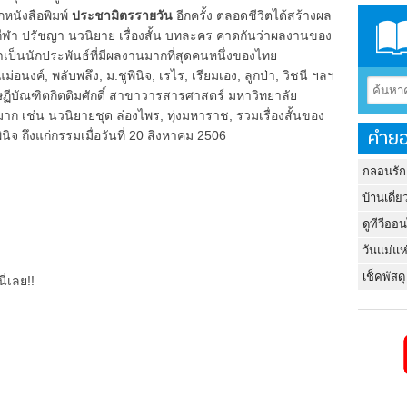
กหนังสือพิมพ์
ประชามิตรรายวัน
อีกครั้ง ตลอดชีวิตได้สร้างผล
ีฬา ปรัชญา นวนิยาย เรื่องสั้น บทละคร คาดกันว่าผลงานของ
่าเป็นนักประพันธ์ที่มีผลงานมากที่สุดคนหนึ่งของไทย
นงค์, พลับพลึง, ม.ชูพินิจ, เรไร, เรียมเอง, ลูกป่า, วิชนี ฯลฯ
ษฏีบัณฑิตกิตติมศักดิ์ สาขาวารสารศาสตร์ มหาวิทยาลัย
าก เช่น นวนิยายชุด ล่องไพร, ทุ่งมหาราช, รวมเรื่องสั้นของ
คำยอ
ินิจ ถึงแก่กรรมเมื่อวันที่ 20 สิงหาคม 2506
กลอนรัก
บ้านเดี่ย
ดูทีวีออ
วันแม่แห
เช็คพัสดุ
ี่เลย!!