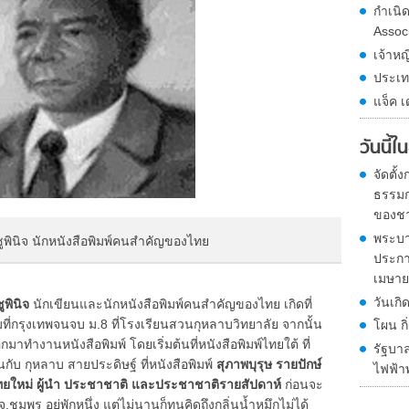
กำเนิ
Assoc
เจ้าหญ
ประเท
แจ็ค เ
วันนี้
จัดตั
ธรรมก
ของชา
พระบา
 ชูพินิจ นักหนังสือพิมพ์คนสำคัญของไทย
ประกา
เมษายน
วันเกิ
ูพินิจ
นักเขียนและนักหนังสือพิมพ์คนสำคัญของไทย เกิดที่
ี่กรุงเทพจนจบ ม.8 ที่โรงเรียนสวนกุหลาบวิทยาลัย จากนั้น
โผน ก
มาทำงานหนังสือพิมพ์ โดยเริ่มต้นที่หนังสือพิมพ์ไทยใต้ ที่
รัฐบาล
ับ กุหลาบ สายประดิษฐ์ ที่หนังสือพิมพ์
สุภาพบุรุษ รายปักษ์
ไฟฟ้าพ
ทยใหม่ ผู้นำ ประชาชาติ
และประชาชาติรายสัปดาห์
ก่อนจะ
ุมพร อยู่พักหนึ่ง แต่ไม่นานก็ทนคิดถึงกลิ่นน้ำหมึกไม่ได้