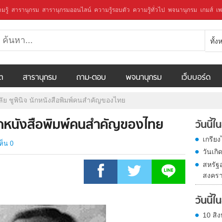
มรู้
สารานุกรม
สารานุกรมออนไลน์
ความรู้รอบตัว
ความรู้ทั่วไป
พจนานุกรม
เกมส์
เพ
ทั้
ีต
สารานุกรม
ถาม-ตอบ
พจนานุกรม
เว็บบอร์ด
ลัย ชูพินิจ นักหนังสือพิมพ์คนสำคัญของไทย
 นักหนังสือพิมพ์คนสำคัญของไทย
วันนี้
เกรีย
ห็น 0
วันเก
สหรัฐ
สงครา
วันนี้
10 สิง