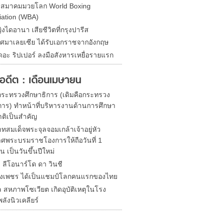
ดสมาคมมวยโลก World Boxing
iation (WBA)
ิงไดอานา เสียชีวิตที่กรุงปารีส
ศมาเลยเซีย ได้รับเอกราชจากอังกฤษ
ดอะ ริปเปอร์ ลงมือสังหารเหยื่อรายแรก
ในอดีต : เดือนเมษายน
้งกระทรวงศึกษาธิการ (เดิมคือกระทรวง
าร) ทำหน้าที่บริหารงานด้านการศึกษา
ติเป็นสำคัญ
ทสมเด็จพระจุลจอมเกล้าเจ้าอยู่หัว
ศพระบรมราชโองการให้ถือวันที่ 1
 เป็นวันขึ้นปีใหม่
ด ลีโอนาร์โด ดา วินชี
ิ่งเพชร ได้เป็นแชมป์โลกคนแรกของไทย
 สหภาพโซเวียต เกิดอุบัติเหตุในโรง
ลังนิวเคลียร์