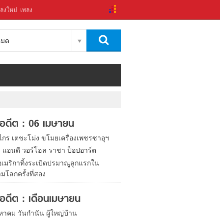
ลงใหม่
เพลง
งหมด
ในอดีต : 06 เมษายน
งไกร เตชะโม่ง ขโมยเครื่องเพชรซาอุฯ
ิด แอนดี วอร์โฮล ราชา ป็อปอาร์ต
อเมริกาทิ้งระเบิดปรมาณูลูกแรกใน
มโลกครั้งที่สอง
ในอดีต : เดือนเมษายน
หาคม วันกำนัน ผู้ใหญ่บ้าน