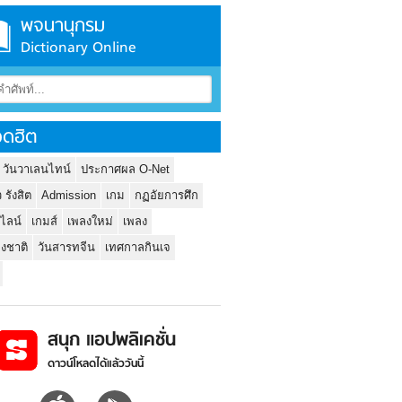
พจนานุกรม
Dictionary Online
ดฮิต
 วันวาเลนไทน์
ประกาศผล O-Net
ว รังสิต
Admission
เกม
กฏอัยการศึก
นไลน์
เกมส์
เพลงใหม่
เพลง
่งชาติ
วันสารทจีน
เทศกาลกินเจ
สนุก แอปพลิเคชั่น
ดาวน์โหลดได้แล้ววันนี้